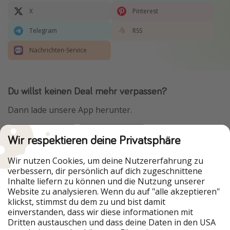
X
Pinterest
Wochenendtrip
Singlereisen
Telegram
RSS
Strandurlaub
Nachrichten-Service
Gruppenreisen
Hotels in Hamburg
Du willst keinen Deal mehr verpassen?
Hotels in Amsterdam
Dann lade unsere App herunter.
Hotels am Achensee
Wir respektieren deine Privatsphäre
Weitere Themen
Urlaubspiraten ist Teil der HolidayPirates Group
Wir nutzen Cookies, um deine Nutzererfahrung zu
Reise Journal
verbessern, dir persönlich auf dich zugeschnittene
Unsere Märkte
Familienurlaub in der Türkei
Inhalte liefern zu können und die Nutzung unserer
Website zu analysieren. Wenn du auf "alle akzeptieren"
Rundreisen in Thailand
PiratinViaggio
HolidayPirates
klickst, stimmst du dem zu und bist damit
VakantiePiraten
WakacyjniPiraci
Bahnreisen in der Schweiz
einverstanden, dass wir diese informationen mit
VoyagesPirates
Ferienpiraten
Dritten austauschen und dass deine Daten in den USA
Urlaubspiraten
ViajerosPiratas
Reisepassfreie Reiseziele