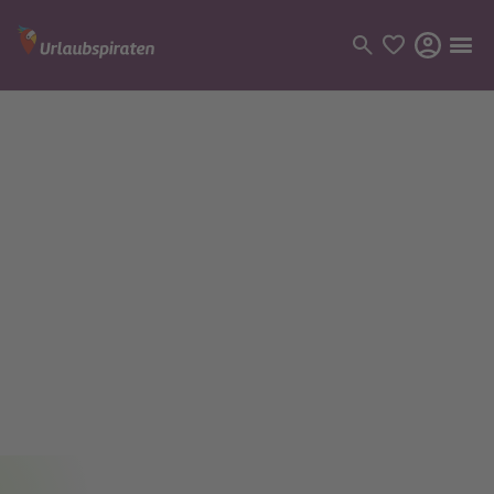
Kategorien
Flüge
Hotel
Pauschalreisen
Kreuzfahrten
Reiseziele
Alle Reiseziele
Bodensee Urlaub
Gozo Urlaub