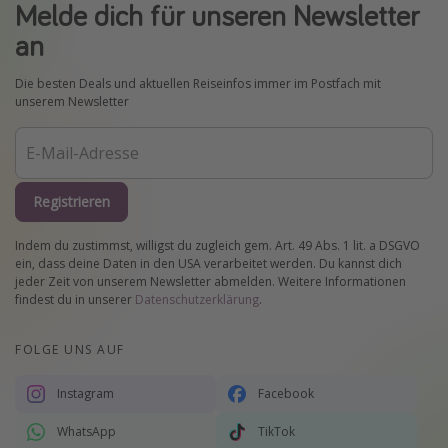
Melde dich für unseren Newsletter
Normandie Urlaub
an
Goa Urlaub
Die besten Deals und aktuellen Reiseinfos immer im Postfach mit
St. Lucia Urlaub
unserem Newsletter
Kefalonia Urlaub
Krabi Urlaub
Tulum Urlaub
Registrieren
Sri Lanka Rundreise
Indem du zustimmst, willigst du zugleich gem. Art. 49 Abs. 1 lit. a DSGVO
Japan Rundreise
ein, dass deine Daten in den USA verarbeitet werden. Du kannst dich
jeder Zeit von unserem Newsletter abmelden. Weitere Informationen
findest du in unserer
Datenschutzerklärung
.
Reisethemen
Alle Reisethemen
FOLGE UNS AUF
Wellnessurlaub
Instagram
Facebook
Disneyland Paris
WhatsApp
TikTok
Roadtrips