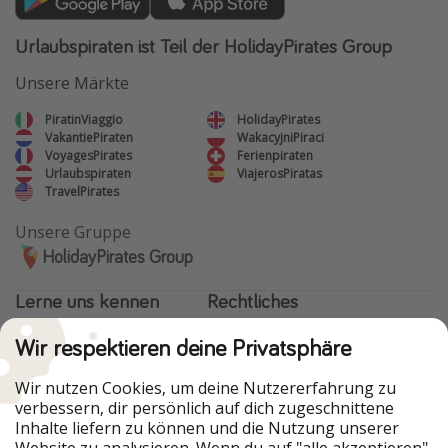
Urlaubspiraten ist Teil der HolidayPirates Group
Unsere Märkte
PiratinViaggio
HolidayPirates
VakantiePiraten
WakacyjniPiraci
VoyagesPirates
Ferienpiraten
Urlaubspiraten
ViajerosPiratas
TravelPirates
Unsere Gruppe
HolidayPirates Group
Lerne uns kennen
Rechtliches
Über uns
Datenschutz
Wir respektieren deine Privatsphäre
Karriere
Impressum
Wir nutzen Cookies, um deine Nutzererfahrung zu
verbessern, dir persönlich auf dich zugeschnittene
Presse
Unsere Regeln
Inhalte liefern zu können und die Nutzung unserer
Website zu analysieren. Wenn du auf "alle akzeptieren"