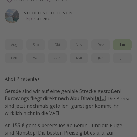
Wochenendtrip
VERÖFFENTLICHT VON
Singlereisen
Thijs
·
4.1.2026
Strandurlaub
Gruppenreisen
Aug
Sep
Okt
Nov
Dez
Jan
Hotels in Hamburg
Hotels in Amsterdam
Feb
Mär
Apr
Mai
Jun
Jul
Hotels am Achensee
Ahoi Piraten! 🤩
Weitere Themen
Gerade sind wir auf eine geniale Strecke gestoßen!
Reise Journal
Eurowings fliegt direkt nach Abu Dhabi 🇦🇪.
Die Preise
sind jetzt nochmals gefallen, günstiger kommt ihr
Familienurlaub in der Türkei
wirklich nicht in die VAE!
Rundreisen in Thailand
Ab
155 €
geht's bereits los ab Berlin - und die Flüge
Bahnreisen in der Schweiz
sind Nonstop! Die besten Preise gibt es u. a. zur
Reisepassfreie Reiseziele