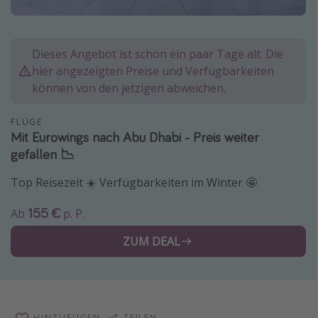
Normandie Urlaub
Goa Urlaub
Dieses Angebot ist schon ein paar Tage alt. Die
St. Lucia Urlaub
hier angezeigten Preise und Verfügbarkeiten
Kefalonia Urlaub
können von den jetzigen abweichen.
Krabi Urlaub
FLÜGE
Tulum Urlaub
Mit Eurowings nach Abu Dhabi - Preis weiter
gefallen 📉
Sri Lanka Rundreise
Japan Rundreise
Top Reisezeit ☀️ Verfügbarkeiten im Winter 🤩
155 €
Ab
p. P.
Reisethemen
ZUM DEAL
Alle Reisethemen
Wellnessurlaub
Disneyland Paris
Roadtrips
HINZUFÜGEN
TEILEN