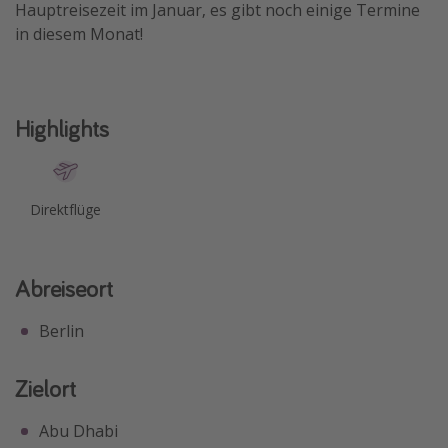
Hauptreisezeit im Januar, es gibt noch einige Termine
Travel Know How
in diesem Monat!
Silvesterreisen
Last Minute Urlaub Mallorca
Last Minute Urlaub Deutschland
Highlights
Direktflüge
Abreiseort
Berlin
Zielort
Abu Dhabi