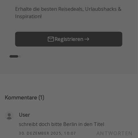
Erhalte die besten Reisedeals, Urlaubshacks &
Buche die besten Reiseschnäppchen als
Inspiration!
Erstes.
Registrieren
Kommentare
(1)
User
schreibt doch bitte Berlin in den Titel
ANTWORTEN
30. DEZEMBER 2025, 10:07