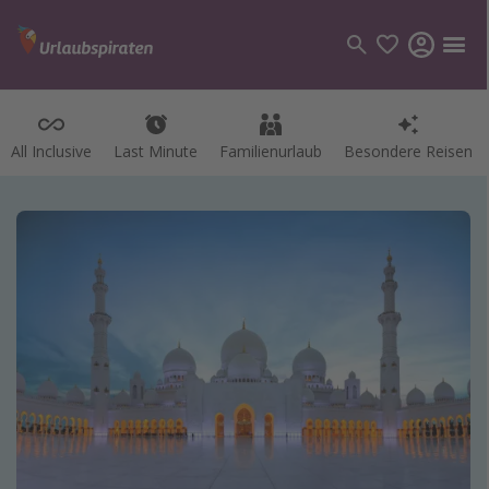
All Inclusive
Last Minute
Familienurlaub
Besondere Reisen
Kategorien
Flüge
Hotel
Pauschalreisen
Kreuzfahrten
Reiseziele
Alle Reiseziele
Bodensee Urlaub
Gozo Urlaub