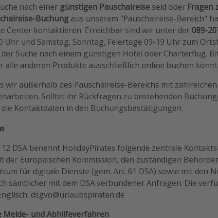
Suche nach einer
günstigen Pauschalreise
seid oder
Fragen z
chalreise-Buchung
aus unserem "Pauschalreise-Bereich" ha
e Center kontaktieren. Erreichbar sind wir unter der
089-20
20 Uhr und Samstag, Sonntag, Feiertage 09-19 Uhr zum Ortst
 der Suche nach einem günstigen Hotel oder Charterflug. Bi
er alle anderen Produkte ausschließlich online buchen könnt
ss wir außerhalb des Pauschalreise-Bereichs mit zahlreiche
arbeiten. Solltet ihr Rückfragen zu bestehenden Buchun
r die Kontaktdaten in den Buchungsbestätigungen.
le
12 DSA benennt HolidayPirates folgende zentrale Kontaktste
t der Europäischen Kommission, den zuständigen Behörde
um für digitale Dienste (gem. Art. 61 DSA) sowie mit den N
lich sämtlicher mit dem DSA verbundener Anfragen. Die ver
Englisch: dsgvo@urlaubspiraten.de
e Melde- und Abhilfeverfahren