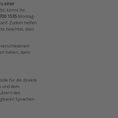
u einer
bt, könnt ihr
700 1535
Montag-
arif. Zudem helfen
tte beachtet, dass
.
n verschiedenen
gen haben, dann
lle für die direkte
n und dem
utzern des
fügbaren Sprachen