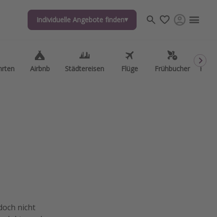
Individuelle Angebote finden
Individuelle Angebote finden
hrten
hrten
Airbnb
Airbnb
Städtereisen
Städtereisen
Flüge
Flüge
Frühbucher
Frühbucher
Kurzu
Kurzu
doch nicht