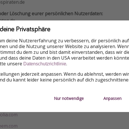
spiraten.de
 oder Löschung eurer persönlichen Nutzerdaten:
aten.de
 deine Privatsphäre
Partner:
bspiraten.de/partner
um deine Nutzererfahrung zu verbessern, dir persönlich auf
nnen und die Nutzung unserer Website zu analysieren. Wenn 
auftrage der HolidayPirates GmbH kann hier erreicht werd
 stimmst du dem zu und bist damit einverstanden, dass wir d
ubspiraten.de
und dass deine Daten in den USA verarbeitet werden könnte
itte unsere
.
Datenschutzrichtlinie
ür die verwendeten Bilder und Grafiken:
tellungen jederzeit anpassen. Wenn du ablehnst, werden wi
d du kannt leider keine persönlich auf dich zugeschnitten
utterstock.com
elio.de
Nur notwendige
Anpassen
tockphoto.com
olia.com
yeem.com