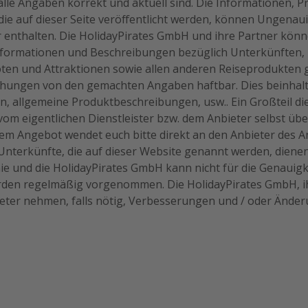
alle Angaben korrekt und aktuell sind. Die Informationen, 
die auf dieser Seite veröffentlicht werden, können Ungenau
r enthalten. Die HolidayPirates GmbH und ihre Partner könn
nformationen und Beschreibungen bezüglich Unterkünften, 
n und Attraktionen sowie allen anderen Reiseprodukten g
ichungen von den gemachten Angaben haftbar. Dies beinhal
n, allgemeine Produktbeschreibungen, usw.. Ein Großteil di
 vom eigentlichen Dienstleister bzw. dem Anbieter selbst ü
em Angebot wendet euch bitte direkt an den Anbieter des A
nterkünfte, die auf dieser Website genannt werden, dienen
nie und die HolidayPirates GmbH kann nicht für die Genauigk
rden regelmäßig vorgenommen. Die HolidayPirates GmbH, i
ieter nehmen, falls nötig, Verbesserungen und / oder Ände