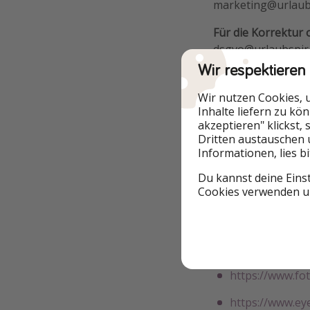
marketing@urlaub
Für die Korrektur
dsgvo@urlaubspir
Wir respektieren
Informationen für 
https://www.urlau
Wir nutzen Cookies, 
Inhalte liefern zu kö
Der Datenschutzbe
akzeptieren" klickst,
datenschutz@urla
Dritten austauschen 
Informationen, lies b
Quellenangaben f
Du kannst deine Eins
Cookies verwenden un
https://www.sh
https://www.pix
https://www.is
https://www.fot
https://www.e