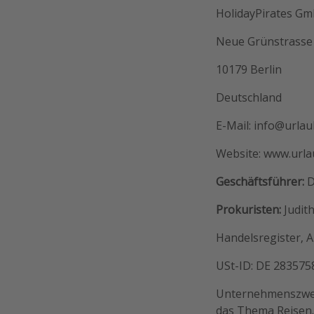
HolidayPirates G
Neue Grünstrasse
10179 Berlin
Deutschland
E-Mail: info@urla
Website: www.urla
Geschäftsführer:
D
Prokuristen:
Judith
Handelsregister, 
USt-ID: DE 283575
Unternehmenszweck
das Thema Reisen.