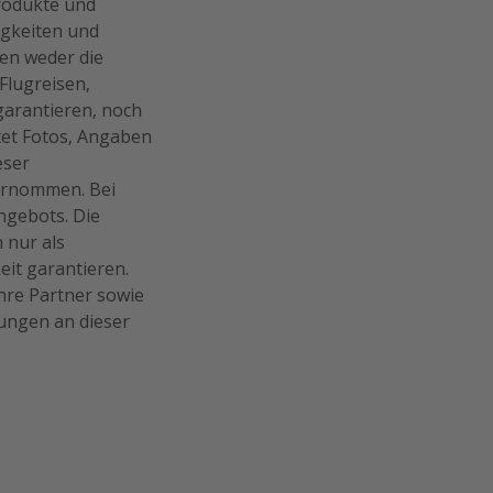
Produkte und
igkeiten und
en weder die
Flugreisen,
arantieren, noch
tet Fotos, Angaben
eser
bernommen. Bei
ngebots. Die
 nur als
eit garantieren.
hre Partner sowie
rungen an dieser