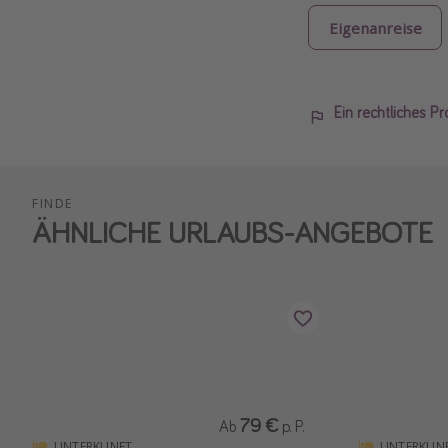
Eigenanreise
Ein rechtliches P
FINDE
ÄHNLICHE URLAUBS-ANGEBOTE
79 €
Ab
p. P.
UNTERKUNFT
UNTERKUN