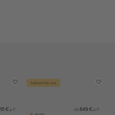
Exklusiv bei uns
15 €
649 €
p. P.
Ab
p. P.
REISEN