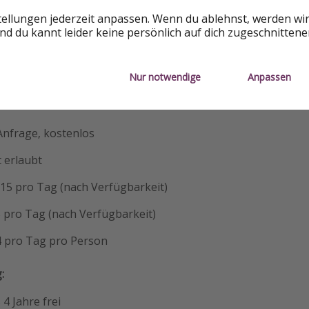
tellungen jederzeit anpassen. Wenn du ablehnst, werden wi
d du kannt leider keine persönlich auf dich zugeschnitten
Nur notwendige
Anpassen
 Anfrage, kostenlos
t erlaubt
€ 15 pro Tag (nach Verfügbarkeit)
5 pro Tag (nach Verfügbarkeit)
 4 pro Tag pro Person
:
s 4 Jahre frei