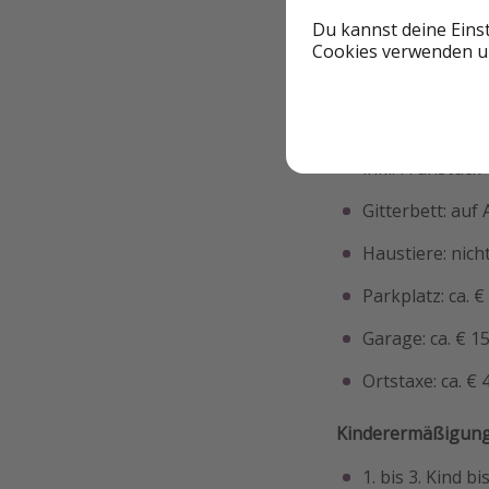
Du kannst deine Eins
Cookies verwenden un
Kurz & knapp
inkl. Frühstück
Gitterbett: auf
Haustiere: nich
Parkplatz: ca. 
Garage: ca. € 1
Ortstaxe: ca. €
Kinderermäßigung
1. bis 3. Kind bi