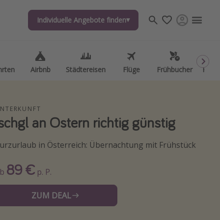
Individuelle Angebote finden
Individuelle Angebote finden
hrten
hrten
Airbnb
Airbnb
Städtereisen
Städtereisen
Flüge
Flüge
Frühbucher
Frühbucher
Kurzu
Kurzu
NTERKUNFT
Ischgl an Ostern richtig günstig
urzurlaub in Österreich: Übernachtung mit Frühstück
89 €
Ab
p. P.
ZUM DEAL