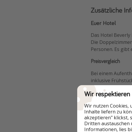
Zusätzliche In
Euer Hotel
Das Hotel Beverly 
Die Doppelzimmer m
Personen. Es gibt
Preisvergleich
Bei einem Aufentha
inklusive Frühstü
bereits mindesten
Wir respektieren
gibt es noch oben
Wir nutzen Cookies, 
Inhalte liefern zu kö
akzeptieren" klickst,
Dritten austauschen 
Informationen, lies b