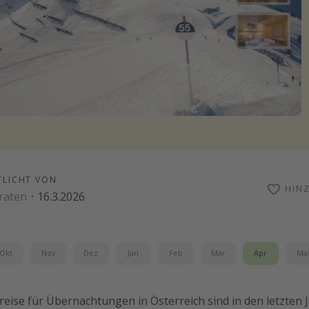
TLICHT VON
HIN
raten
·
16.3.2026
Okt
Nov
Dez
Jan
Feb
Mär
Apr
Ma
Preise für Übernachtungen in Österreich sind in den letzten J