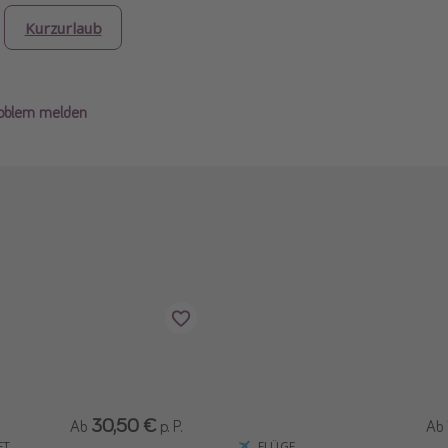
Kurzurlaub
roblem melden
30,50 €
Ab
p. P.
Ab
FT
FLÜGE