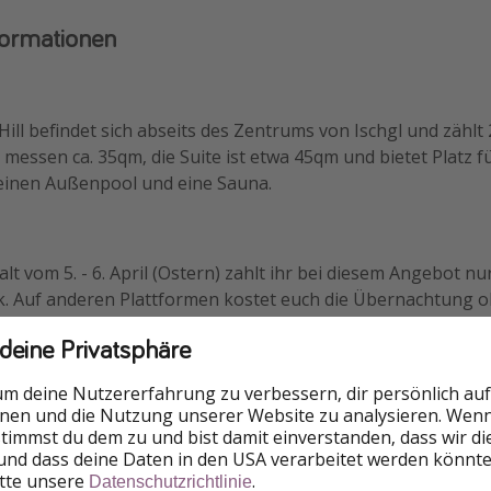
formationen
Hill befindet sich abseits des Zentrums von Ischgl und zähl
essen ca. 35qm, die Suite ist etwa 45qm und bietet Platz fü
 einen Außenpool und eine Sauna.
lt vom 5. - 6. April (Ostern) zahlt ihr bei diesem Angebot n
ck. Auf anderen Plattformen kostet euch die Übernachtung 
s 129€ pro Person. Ihr spart also schon mal 40€ pro Person
 deine Privatsphäre
drauf.
um deine Nutzererfahrung zu verbessern, dir persönlich auf
nnen und die Nutzung unserer Website zu analysieren. Wenn 
 stimmst du dem zu und bist damit einverstanden, dass wir d
und dass deine Daten in den USA verarbeitet werden könnte
itte unsere
.
Datenschutzrichtlinie