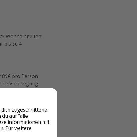
t 25 Wohneinheiten.
r bis zu 4
ur 89€ pro Person
ohne Verpflegung
 und das Frühstück
 dich zugeschnittene
du auf "alle
iese informationen mit
n. Für weitere