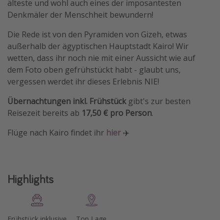
älteste und wohl auch eines der imposantesten
Travel Know How
Denkmäler der Menschheit bewundern!
Silvesterreisen
Die Rede ist von den Pyramiden von Gizeh, etwas
Last Minute Urlaub Mallorca
außerhalb der ägyptischen Hauptstadt Kairo! Wir
wetten, dass ihr noch nie mit einer Aussicht wie auf
Last Minute Urlaub Deutschland
dem Foto oben gefrühstückt habt - glaubt uns,
vergessen werdet ihr dieses Erlebnis NIE!
Übernachtungen inkl. Frühstück
gibt's zur besten
Reisezeit bereits ab
17,50 € pro Person
.
Flüge nach Kairo findet ihr
hier
✈️
Highlights
Frühstück inklusive
Top Lage