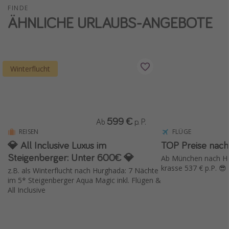
FINDE
ÄHNLICHE URLAUBS-ANGEBOTE
Winterflucht
599 €
Ab
p. P.
REISEN
FLÜGE
💎 All Inclusive Luxus im
TOP Preise nach
Steigenberger: Unter 600€ 💎
Ab München nach Han
krasse 537 € p.P. 😎
z.B. als Winterflucht nach Hurghada: 7 Nächte
im 5* Steigenberger Aqua Magic inkl. Flügen &
All Inclusive