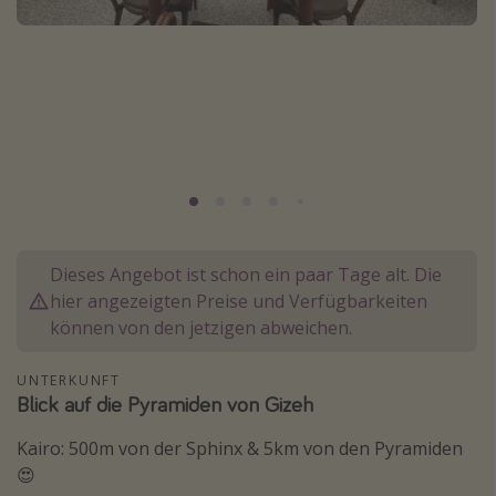
Normandie Urlaub
Goa Urlaub
St. Lucia Urlaub
Kefalonia Urlaub
Krabi Urlaub
Tulum Urlaub
Sri Lanka Rundreise
Dieses Angebot ist schon ein paar Tage alt. Die
Japan Rundreise
hier angezeigten Preise und Verfügbarkeiten
können von den jetzigen abweichen.
Reisethemen
UNTERKUNFT
Alle Reisethemen
Blick auf die Pyramiden von Gizeh
Wellnessurlaub
Kairo: 500m von der Sphinx & 5km von den Pyramiden
Disneyland Paris
😍
Roadtrips