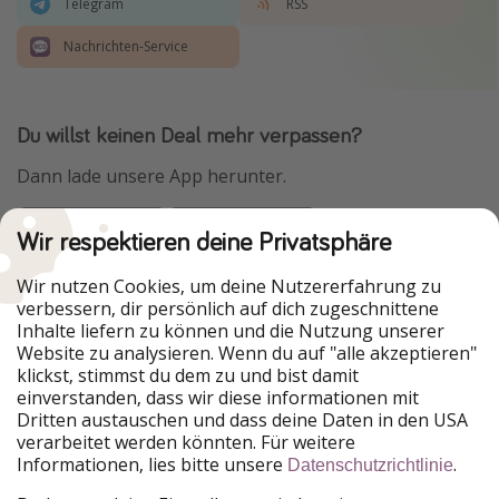
Telegram
RSS
Nachrichten-Service
Du willst keinen Deal mehr verpassen?
Dann lade unsere App herunter.
Wir respektieren deine Privatsphäre
Urlaubspiraten ist Teil der HolidayPirates Group
Wir nutzen Cookies, um deine Nutzererfahrung zu
verbessern, dir persönlich auf dich zugeschnittene
Unsere Märkte
Inhalte liefern zu können und die Nutzung unserer
Website zu analysieren. Wenn du auf "alle akzeptieren"
PiratinViaggio
HolidayPirates
klickst, stimmst du dem zu und bist damit
VakantiePiraten
WakacyjniPiraci
einverstanden, dass wir diese informationen mit
VoyagesPirates
Ferienpiraten
Dritten austauschen und dass deine Daten in den USA
Urlaubspiraten
ViajerosPiratas
verarbeitet werden könnten. Für weitere
TravelPirates
Informationen, lies bitte unsere
.
Datenschutzrichtlinie
Unsere Gruppe