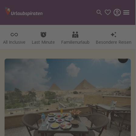
All Inclusive
Last Minute
Familienurlaub
Besondere Reisen
Kategorien
Flüge
Hotel
Pauschalreisen
Kreuzfahrten
Reiseziele
Alle Reiseziele
Bodensee Urlaub
Gozo Urlaub