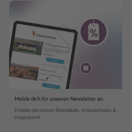
Melde dich für unseren Newsletter an
Downloade unsere App
Erhalte die besten Reisedeals, Urlaubshacks &
Buche die besten Reiseschnäppchen als
Inspiration!
Erstes.