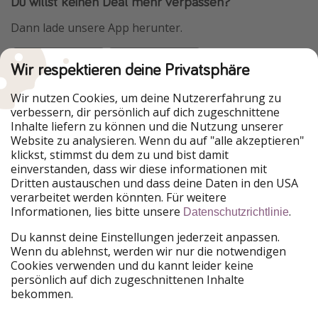
Du willst keinen Deal mehr verpassen?
Dann lade unsere App herunter.
Wir respektieren deine Privatsphäre
Urlaubspiraten ist Teil der HolidayPirates Group
Wir nutzen Cookies, um deine Nutzererfahrung zu
verbessern, dir persönlich auf dich zugeschnittene
Unsere Märkte
Inhalte liefern zu können und die Nutzung unserer
Website zu analysieren. Wenn du auf "alle akzeptieren"
PiratinViaggio
HolidayPirates
klickst, stimmst du dem zu und bist damit
VakantiePiraten
WakacyjniPiraci
einverstanden, dass wir diese informationen mit
VoyagesPirates
Ferienpiraten
Dritten austauschen und dass deine Daten in den USA
Urlaubspiraten
ViajerosPiratas
verarbeitet werden könnten. Für weitere
TravelPirates
Informationen, lies bitte unsere
.
Datenschutzrichtlinie
Unsere Gruppe
Du kannst deine Einstellungen jederzeit anpassen.
HolidayPirates Group
Wenn du ablehnst, werden wir nur die notwendigen
Cookies verwenden und du kannt leider keine
Lerne uns kennen
Rechtliches
persönlich auf dich zugeschnittenen Inhalte
bekommen.
Über uns
Datenschutz