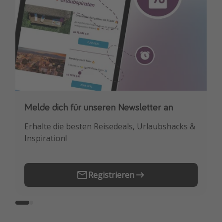
Melde dich für unseren Newsletter an
Downloade unsere App
Erhalte die besten Reisedeals, Urlaubshacks &
Buche die besten Reiseschnäppchen als
Inspiration!
Erstes.
Registrieren