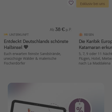
Exklusiv bei uns
38 €
Ab
p. P.
UNTERKUNFT
REISEN
Entdeckt Deutschlands schönste
Die Karibik Euro
Halbinsel 💖
Katamaran erku
Euch erwarten feinste Sandstrände,
5, 7, 9 oder 11 Nächt
urwüchsige Wälder & malerische
Flügen, Hotel, Mie
Fischerdörfer
nach La Maddalena