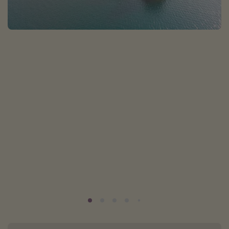
Normandie Urlaub
Goa Urlaub
St. Lucia Urlaub
Kefalonia Urlaub
Krabi Urlaub
Tulum Urlaub
Sri Lanka Rundreise
Japan Rundreise
Reisethemen
Alle Reisethemen
Wellnessurlaub
Disneyland Paris
Roadtrips