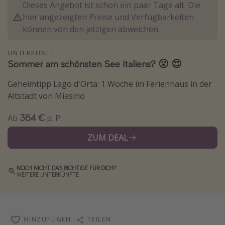
Dieses Angebot ist schon ein paar Tage alt. Die
Wochenendtrip
hier angezeigten Preise und Verfügbarkeiten
Singlereisen
können von den jetzigen abweichen.
Strandurlaub
UNTERKUNFT
Gruppenreisen
Sommer am schönsten See Italiens? 😮 😍
Hotels in Hamburg
Geheimtipp Lago d'Orta: 1 Woche im Ferienhaus in der
Hotels in Amsterdam
Altstadt von Miasino
Hotels am Achensee
364 €
Ab
p. P.
ZUM DEAL
Weitere Themen
Reise Journal
NOCH NICHT DAS RICHTIGE FÜR DICH?
Familienurlaub in der Türkei
WEITERE UNTERKÜNFTE
Rundreisen in Thailand
Bahnreisen in der Schweiz
HINZUFÜGEN
TEILEN
Reisepassfreie Reiseziele