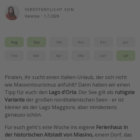
Travel Know How
VERÖFFENTLICHT VON
Vanessa
·
1.7.2026
Silvesterreisen
Last Minute Urlaub Mallorca
Last Minute Urlaub Deutschland
Aug
Sep
Okt
Nov
Dez
Jan
Feb
Mär
Apr
Mai
Jun
Jul
Piraten, ihr sucht einen Italien-Urlaub, der sich nicht
wie Massentourismus anfühlt? Dann haben wir einen
Tipp für euch: den
Lago d'Orta
. Der See gilt als
ruhigste
Variante
der großen norditalienischen Seen - er ist
kleiner als der Lago Maggiore, aber mindestens
genauso schön.
Für euch geht's eine Woche ins eigene
Ferienhaus in
der historischen Altstadt von Miasino,
einem Dorf, das