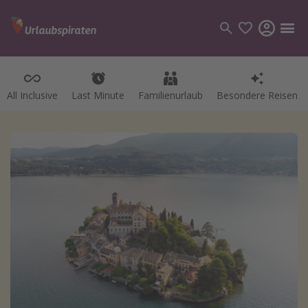
All Inclusive
Last Minute
Familienurlaub
Besondere Reisen
Kategorien
Flüge
Hotel
Pauschalreisen
Kreuzfahrten
Reiseziele
Alle Reiseziele
Bodensee Urlaub
Gozo Urlaub