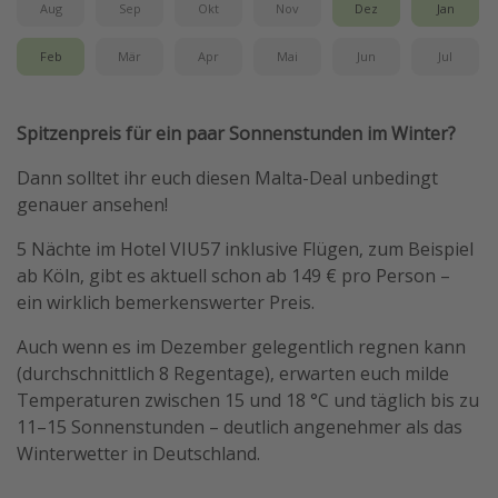
Aug
Sep
Okt
Nov
Dez
Jan
Travel Know How
Feb
Mär
Apr
Mai
Jun
Jul
Silvesterreisen
Last Minute Urlaub Mallorca
Spitzenpreis für ein paar Sonnenstunden im Winter?
Last Minute Urlaub Deutschland
Dann solltet ihr euch diesen Malta-Deal unbedingt
genauer ansehen!
5 Nächte im Hotel VIU57 inklusive Flügen, zum Beispiel
ab Köln, gibt es aktuell schon ab 149 € pro Person –
ein wirklich bemerkenswerter Preis.
Auch wenn es im Dezember gelegentlich regnen kann
(durchschnittlich 8 Regentage), erwarten euch milde
Temperaturen zwischen 15 und 18 °C und täglich bis zu
11–15 Sonnenstunden – deutlich angenehmer als das
Winterwetter in Deutschland.