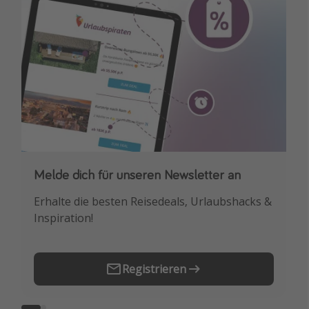
Melde dich für unseren Newsletter an
Downloade unsere App
Erhalte die besten Reisedeals, Urlaubshacks &
Buche die besten Reiseschnäppchen als
Inspiration!
Erstes.
Registrieren