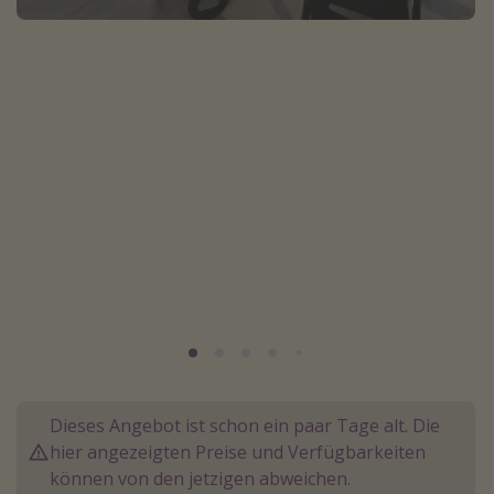
Normandie Urlaub
Goa Urlaub
St. Lucia Urlaub
Kefalonia Urlaub
Krabi Urlaub
Tulum Urlaub
Sri Lanka Rundreise
Japan Rundreise
Reisethemen
Alle Reisethemen
Wellnessurlaub
Dieses Angebot ist schon ein paar Tage alt. Die
hier angezeigten Preise und Verfügbarkeiten
Disneyland Paris
können von den jetzigen abweichen.
Roadtrips