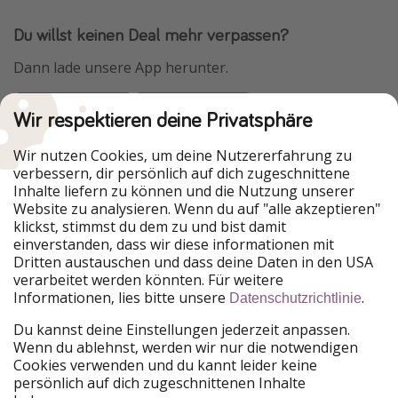
Du willst keinen Deal mehr verpassen?
Dann lade unsere App herunter.
Wir respektieren deine Privatsphäre
Urlaubspiraten ist Teil der HolidayPirates Group
Wir nutzen Cookies, um deine Nutzererfahrung zu
verbessern, dir persönlich auf dich zugeschnittene
Unsere Märkte
Inhalte liefern zu können und die Nutzung unserer
Website zu analysieren. Wenn du auf "alle akzeptieren"
PiratinViaggio
HolidayPirates
klickst, stimmst du dem zu und bist damit
VakantiePiraten
WakacyjniPiraci
einverstanden, dass wir diese informationen mit
VoyagesPirates
Ferienpiraten
Dritten austauschen und dass deine Daten in den USA
Urlaubspiraten
ViajerosPiratas
verarbeitet werden könnten. Für weitere
TravelPirates
Informationen, lies bitte unsere
.
Datenschutzrichtlinie
Unsere Gruppe
Du kannst deine Einstellungen jederzeit anpassen.
HolidayPirates Group
Wenn du ablehnst, werden wir nur die notwendigen
Cookies verwenden und du kannt leider keine
Lerne uns kennen
Rechtliches
persönlich auf dich zugeschnittenen Inhalte