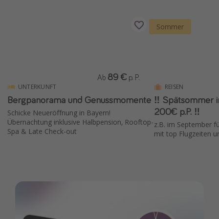
Sommer
89 €
Ab
p. P.
UNTERKUNFT
REISEN
Bergpanorama und Genussmomente
‼️ Spätsommer i
200€ p.P. ‼️
Schicke Neueröffnung in Bayern!
Übernachtung inklusive Halbpension, Rooftop-
z.B. im September fü
Spa & Late Check-out
mit top Flugzeiten 