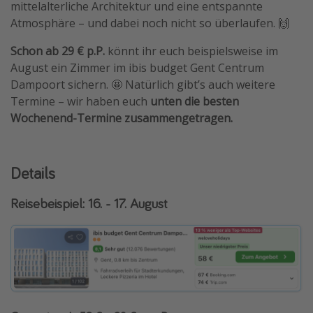
mittelalterliche Architektur und eine entspannte
Travel Know How
Atmosphäre – und dabei noch nicht so überlaufen. 🙌
Silvesterreisen
Schon ab 29 € p.P.
könnt ihr euch beispielsweise im
Last Minute Urlaub Mallorca
August ein Zimmer im ibis budget Gent Centrum
Dampoort sichern. 🤩 Natürlich gibt’s auch weitere
Last Minute Urlaub Deutschland
Termine – wir haben euch
unten die besten
Wochenend-Termine zusammengetragen.
Details
Reisebeispiel: 16. - 17. August