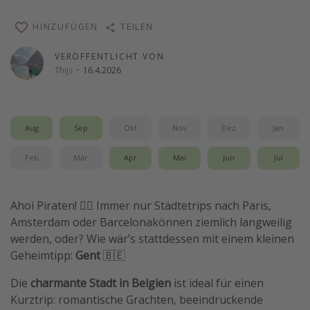
Wochenendtrip
HINZUFÜGEN
TEILEN
Singlereisen
VERÖFFENTLICHT VON
Strandurlaub
Thijs
·
16.4.2026
Gruppenreisen
Hotels in Hamburg
Hotels in Amsterdam
Aug
Sep
Okt
Nov
Dez
Jan
Hotels am Achensee
Feb
Mär
Apr
Mai
Jun
Jul
Weitere Themen
Ahoi Piraten! 🏴‍☠️ Immer nur Städtetrips nach Paris,
Reise Journal
Amsterdam oder Barcelonakönnen ziemlich langweilig
werden, oder? Wie wär’s stattdessen mit einem kleinen
Familienurlaub in der Türkei
Geheimtipp:
Gent
🇧🇪
Rundreisen in Thailand
Die
charmante Stadt in Belgien
ist ideal für einen
Bahnreisen in der Schweiz
Kurztrip: romantische Grachten, beeindruckende
Reisepassfreie Reiseziele