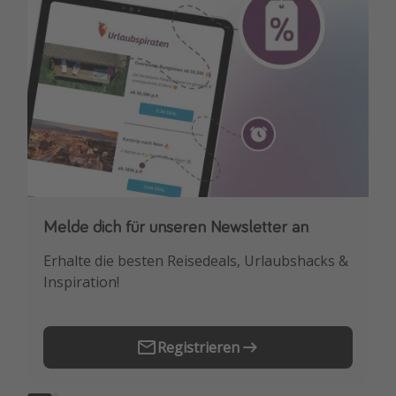
Melde dich für unseren Newsletter an
Downloade unsere App
Erhalte die besten Reisedeals, Urlaubshacks &
Buche die besten Reiseschnäppchen als
Inspiration!
Erstes.
Registrieren