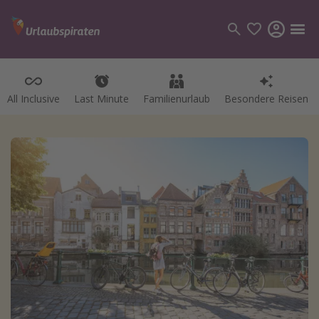
All Inclusive
Last Minute
Familienurlaub
Besondere Reisen
Kategorien
Flüge
Hotel
Pauschalreisen
Kreuzfahrten
Reiseziele
Alle Reiseziele
Bodensee Urlaub
Gozo Urlaub