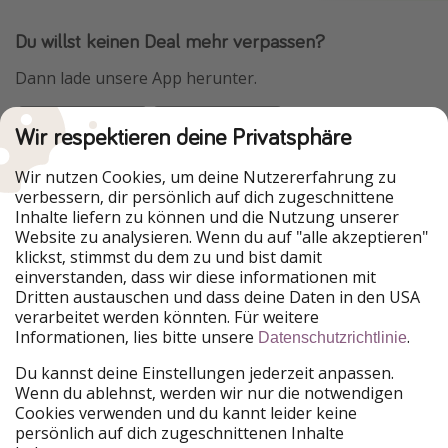
Du willst keinen Deal mehr verpassen?
Dann lade unsere App herunter.
Wir respektieren deine Privatsphäre
Urlaubspiraten ist Teil der HolidayPirates Group
Wir nutzen Cookies, um deine Nutzererfahrung zu
verbessern, dir persönlich auf dich zugeschnittene
Unsere Märkte
Inhalte liefern zu können und die Nutzung unserer
Website zu analysieren. Wenn du auf "alle akzeptieren"
PiratinViaggio
HolidayPirates
klickst, stimmst du dem zu und bist damit
VakantiePiraten
WakacyjniPiraci
einverstanden, dass wir diese informationen mit
VoyagesPirates
Ferienpiraten
Dritten austauschen und dass deine Daten in den USA
Urlaubspiraten
ViajerosPiratas
verarbeitet werden könnten. Für weitere
TravelPirates
Informationen, lies bitte unsere
.
Datenschutzrichtlinie
Unsere Gruppe
Du kannst deine Einstellungen jederzeit anpassen.
HolidayPirates Group
Wenn du ablehnst, werden wir nur die notwendigen
Cookies verwenden und du kannt leider keine
Lerne uns kennen
Rechtliches
persönlich auf dich zugeschnittenen Inhalte