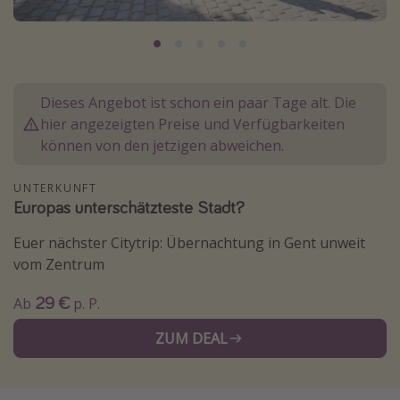
Normandie Urlaub
Goa Urlaub
St. Lucia Urlaub
Dieses Angebot ist schon ein paar Tage alt. Die
Kefalonia Urlaub
hier angezeigten Preise und Verfügbarkeiten
Krabi Urlaub
können von den jetzigen abweichen.
Tulum Urlaub
UNTERKUNFT
Sri Lanka Rundreise
Europas unterschätzteste Stadt?
Japan Rundreise
Euer nächster Citytrip: Übernachtung in Gent unweit
vom Zentrum
Reisethemen
29 €
Ab
p. P.
Alle Reisethemen
Wellnessurlaub
ZUM DEAL
Disneyland Paris
Roadtrips