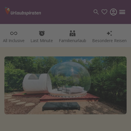
All Inclusive
Last Minute
Familienurlaub
Besondere Reisen
Kategorien
Flüge
Hotel
Pauschalreisen
Kreuzfahrten
Reiseziele
Alle Reiseziele
Bodensee Urlaub
Gozo Urlaub