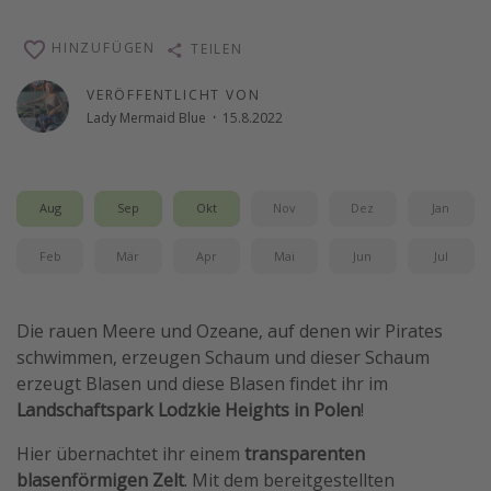
Wochenendtrip
HINZUFÜGEN
TEILEN
Singlereisen
VERÖFFENTLICHT VON
Strandurlaub
Lady Mermaid Blue
·
15.8.2022
Gruppenreisen
Hotels in Hamburg
Hotels in Amsterdam
Aug
Sep
Okt
Nov
Dez
Jan
Hotels am Achensee
Feb
Mär
Apr
Mai
Jun
Jul
Weitere Themen
Die rauen Meere und Ozeane, auf denen wir Pirates
Reise Journal
schwimmen, erzeugen Schaum und dieser Schaum
Familienurlaub in der Türkei
erzeugt Blasen und diese Blasen findet ihr im
Landschaftspark Lodzkie Heights in Polen
!
Rundreisen in Thailand
Bahnreisen in der Schweiz
Hier übernachtet ihr einem
transparenten
blasenförmigen Zelt
. Mit dem bereitgestellten
Reisepassfreie Reiseziele