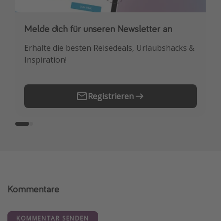
Melde dich für unseren Newsletter an
Downloade unsere App
Erhalte die besten Reisedeals, Urlaubshacks &
Buche die besten Reiseschnäppchen als
Inspiration!
Erstes.
Registrieren
Kommentare
KOMMENTAR SENDEN