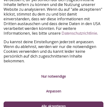
Unsere Märkte
Inhalte liefern zu können und die Nutzung unserer
Website zu analysieren. Wenn du auf "alle akzeptieren"
PiratinViaggio
HolidayPirates
klickst, stimmst du dem zu und bist damit
VakantiePiraten
WakacyjniPiraci
einverstanden, dass wir diese informationen mit
VoyagesPirates
Ferienpiraten
Dritten austauschen und dass deine Daten in den USA
Urlaubspiraten
ViajerosPiratas
verarbeitet werden könnten. Für weitere
TravelPirates
Informationen, lies bitte unsere
.
Datenschutzrichtlinie
Unsere Gruppe
Du kannst deine Einstellungen jederzeit anpassen.
HolidayPirates Group
Wenn du ablehnst, werden wir nur die notwendigen
Cookies verwenden und du kannt leider keine
Lerne uns kennen
Rechtliches
persönlich auf dich zugeschnittenen Inhalte
bekommen.
Über uns
Datenschutz
Karriere
Impressum
Nur notwendige
Presse
Unsere Regeln
Anpassen
Partner
Kontakt
Nachhaltigkeit
Service-Kontrolle
Alle akzeptieren