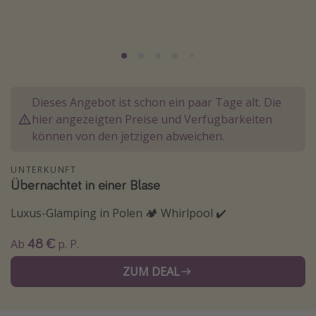
Normandie Urlaub
Goa Urlaub
St. Lucia Urlaub
Kefalonia Urlaub
Dieses Angebot ist schon ein paar Tage alt. Die
Krabi Urlaub
hier angezeigten Preise und Verfügbarkeiten
Tulum Urlaub
können von den jetzigen abweichen.
Sri Lanka Rundreise
UNTERKUNFT
Japan Rundreise
Übernachtet in einer Blase
Luxus-Glamping in Polen 🏕 Whirlpool ✔️
Reisethemen
48 €
Ab
p. P.
Alle Reisethemen
Wellnessurlaub
ZUM DEAL
Disneyland Paris
Roadtrips