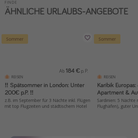
FINDE
Wochenendtrip
ÄHNLICHE URLAUBS-ANGEBOTE
Singlereisen
Strandurlaub
Gruppenreisen
Sommer
Sommer
Hotels in Hamburg
Hotels in Amsterdam
Hotels am Achensee
184 €
Ab
p. P.
REISEN
REISEN
‼️ Spätsommer in London: Unter
Karibik Europas:
Weitere Themen
200€ p.P. ‼️
Reise Journal
z.B. im September für 3 Nächte inkl. Flügen
Sardinien: 5 Nächte m
mit top Flugzeiten und städtischem Hotel
Flughäfen), guter U
Familienurlaub in der Türkei
Rundreisen in Thailand
Bahnreisen in der Schweiz
Reisepassfreie Reiseziele