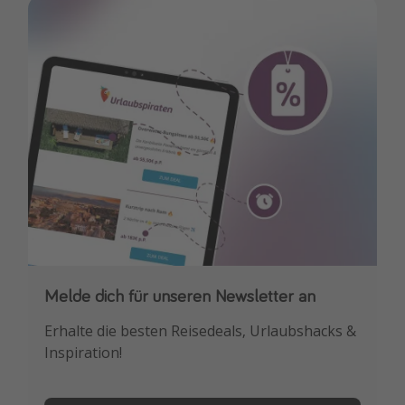
Travel Know How
Silvesterreisen
Last Minute Urlaub Mallorca
Last Minute Urlaub Deutschland
Melde dich für unseren Newsletter an
Downloade unsere App
Erhalte die besten Reisedeals, Urlaubshacks &
Buche die besten Reiseschnäppchen als
Inspiration!
Erstes.