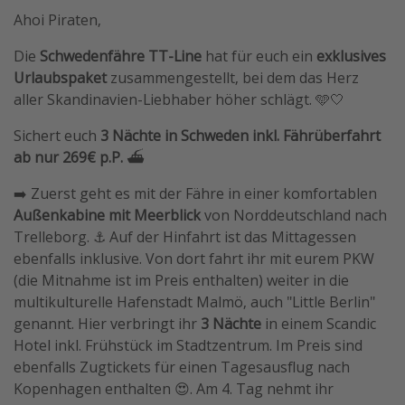
Ahoi Piraten,
Die
Schwedenfähre TT-Line
hat für euch ein
exklusives
Urlaubspaket
zusammengestellt, bei dem das Herz
aller Skandinavien-Liebhaber höher schlägt. 🩵🤍
Sichert euch
3 Nächte in Schweden inkl. Fährüberfahrt
ab nur 269€ p.P.
⛴️
➡️ Zuerst geht es mit der Fähre in einer komfortablen
Außenkabine mit Meerblick
von Norddeutschland nach
Trelleborg. ⚓️ Auf der Hinfahrt ist das Mittagessen
ebenfalls inklusive. Von dort fahrt ihr mit eurem PKW
(die Mitnahme ist im Preis enthalten) weiter in die
multikulturelle Hafenstadt Malmö, auch "Little Berlin"
genannt. Hier verbringt ihr
3 Nächte
in einem Scandic
Hotel inkl. Frühstück im Stadtzentrum. Im Preis sind
ebenfalls Zugtickets für einen Tagesausflug nach
Kopenhagen enthalten 😍. Am 4. Tag nehmt ihr