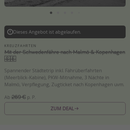
Normandie Urlaub
Goa Urlaub
St. Lucia Urlaub
Dieses Angebot ist abgelaufen.
Kefalonia Urlaub
Krabi Urlaub
KREUZFAHRTEN
Mit der Schwedenfähre nach Malmö & Kopenhagen
Tulum Urlaub
🇸🇪
Sri Lanka Rundreise
Spannender Städtetrip inkl. Fährüberfahrten
Japan Rundreise
(Meerblick-Kabine), PKW-Mitnahme, 3 Nächte in
Malmö, Verpflegung, Zugticket nach Kopenhagen uvm.
Reisethemen
269 €
Ab
p. P.
Alle Reisethemen
ZUM DEAL
Wellnessurlaub
Disneyland Paris
Roadtrips