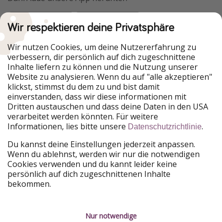
Wir respektieren deine Privatsphäre
Urlaubspiraten ist Teil der HolidayPirates Group
Wir nutzen Cookies, um deine Nutzererfahrung zu
verbessern, dir persönlich auf dich zugeschnittene
Unsere Märkte
Inhalte liefern zu können und die Nutzung unserer
Website zu analysieren. Wenn du auf "alle akzeptieren"
PiratinViaggio
HolidayPirates
klickst, stimmst du dem zu und bist damit
VakantiePiraten
WakacyjniPiraci
einverstanden, dass wir diese informationen mit
VoyagesPirates
Ferienpiraten
Dritten austauschen und dass deine Daten in den USA
Urlaubspiraten
ViajerosPiratas
verarbeitet werden könnten. Für weitere
TravelPirates
Informationen, lies bitte unsere
.
Datenschutzrichtlinie
Unsere Gruppe
Du kannst deine Einstellungen jederzeit anpassen.
HolidayPirates Group
Wenn du ablehnst, werden wir nur die notwendigen
Cookies verwenden und du kannt leider keine
Lerne uns kennen
Rechtliches
persönlich auf dich zugeschnittenen Inhalte
bekommen.
Über uns
Datenschutz
Karriere
Impressum
Nur notwendige