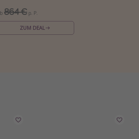
864 €
Ab
p. P.
ZUM DEAL