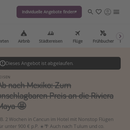
Individuelle Angebote finden
hrten
Airbnb
Städtereisen
Flüge
Frühbucher
Kurzu
Dieses Angebot ist abgelaufen.
EISEN
Ab nach Mexiko: Zum
unschlagbaren Preis an die Riviera
Maya 🤩
.B. 2 Wochen in Cancun im Hotel mit Nonstop Flügen
ür unter 900 € p.P. ☀️🌴 Auch nach Tulum und co.