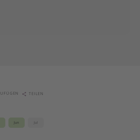
ZUFÜGEN
TEILEN
i
Jun
Jul