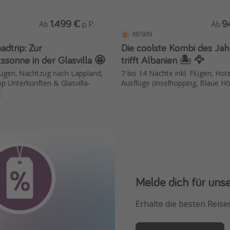
1.499 €
9
Ab
p. P.
Ab
REISEN
adtrip: Zur
Die coolste Kombi des Jah
ssonne in der Glasvilla 🤩
trifft Albanien 🏝️ 🦅
Flügen, Nachtzug nach Lappland,
7 bis 14 Nächte inkl. Flügen, Hot
p Unterkünften & Glasvilla-
Ausflüge (Inselhopping, Blaue H
g
Melde dich für uns
Downloade unsere
Erhalte die besten Reise
Buche die besten Reises