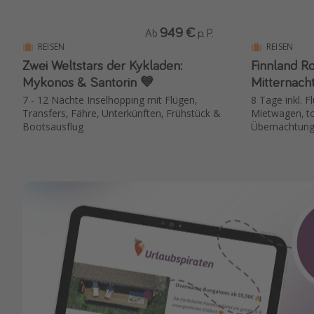
949 €
Ab
p. P.
REISEN
REISEN
Zwei Weltstars der Kykladen:
Finnland Ro
Mykonos & Santorin 💙
Mitternacht
7 - 12 Nächte Inselhopping mit Flügen,
8 Tage inkl. 
Transfers, Fähre, Unterkünften, Frühstück &
Mietwagen, to
Bootsausflug
Übernachtun