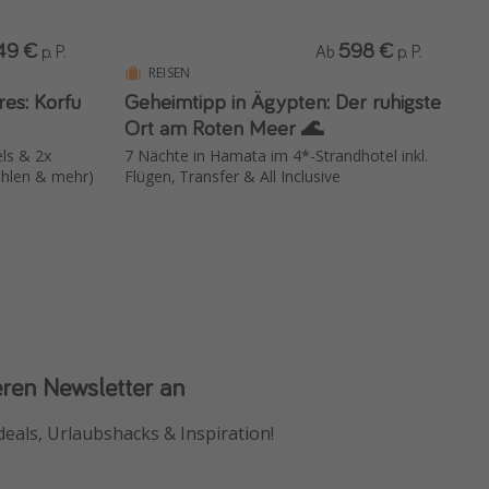
49 €
598 €
p. P.
Ab
p. P.
REISEN
res: Korfu
Geheimtipp in Ägypten: Der ruhigste
Ort am Roten Meer 🌊
els & 2x
7 Nächte in Hamata im 4*-Strandhotel inkl.
öhlen & mehr)
Flügen, Transfer & All Inclusive
eren Newsletter an
 App
deals, Urlaubshacks & Inspiration!
chnäppchen als Erstes.