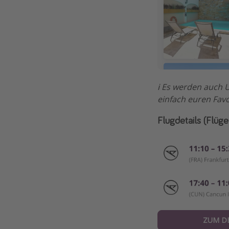
ℹ️ Es werden auch 
einfach euren Favo
Flugdetails (Flüg
ZUM D