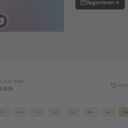
Registrieren
TLICHT VON
HIN
3.2026
Okt
Nov
Dez
Jan
Feb
Mär
Apr
Ma