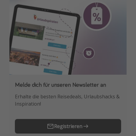
Melde dich für unseren Newsletter an
Downloade unsere App
Erhalte die besten Reisedeals, Urlaubshacks &
Buche die besten Reiseschnäppchen als
Inspiration!
Erstes.
Registrieren