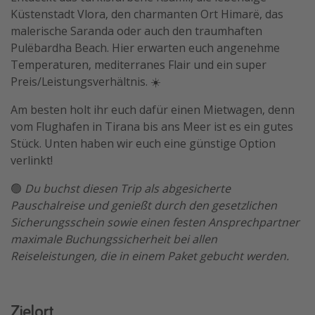
Küstenstadt Vlora, den charmanten Ort Himarë, das
Travel Know How
malerische Saranda oder auch den traumhaften
Silvesterreisen
Pulëbardha Beach. Hier erwarten euch angenehme
Last Minute Urlaub Mallorca
Temperaturen, mediterranes Flair und ein super
Preis/Leistungsverhältnis. ☀️
Last Minute Urlaub Deutschland
Am besten holt ihr euch dafür einen Mietwagen, denn
vom Flughafen in Tirana bis ans Meer ist es ein gutes
Stück. Unten haben wir euch eine günstige Option
verlinkt!
🟢
Du buchst diesen Trip als abgesicherte
Pauschalreise und genießt durch den gesetzlichen
Sicherungsschein sowie einen festen Ansprechpartner
maximale Buchungssicherheit bei allen
Reiseleistungen, die in einem Paket gebucht werden.
Zielort