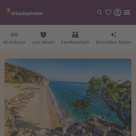
All Inclusive
Last Minute
Familienurlaub
Besondere Reisen
Kategorien
Flüge
Hotel
Pauschalreisen
Kreuzfahrten
Reiseziele
Alle Reiseziele
Bodensee Urlaub
Gozo Urlaub