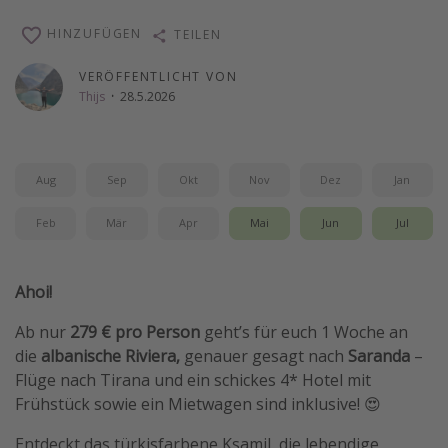
Wochenendtrip
HINZUFÜGEN
TEILEN
Singlereisen
VERÖFFENTLICHT VON
Strandurlaub
Thijs
·
28.5.2026
Gruppenreisen
Hotels in Hamburg
Aug
Sep
Okt
Nov
Dez
Jan
Hotels in Amsterdam
Hotels am Achensee
Feb
Mär
Apr
Mai
Jun
Jul
Weitere Themen
Ahoi!
Reise Journal
Ab nur
279 € pro Person
geht’s für euch 1 Woche an
Familienurlaub in der Türkei
die
albanische Riviera,
genauer gesagt nach
Saranda
–
Rundreisen in Thailand
Flüge nach Tirana und ein schickes 4* Hotel mit
Frühstück sowie ein Mietwagen sind inklusive! 😍
Bahnreisen in der Schweiz
Reisepassfreie Reiseziele
Entdeckt das türkisfarbene Ksamil, die lebendige