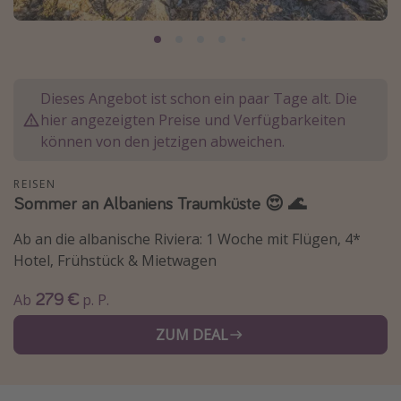
Normandie Urlaub
Goa Urlaub
St. Lucia Urlaub
Dieses Angebot ist schon ein paar Tage alt. Die
Kefalonia Urlaub
hier angezeigten Preise und Verfügbarkeiten
Krabi Urlaub
können von den jetzigen abweichen.
Tulum Urlaub
REISEN
Sri Lanka Rundreise
Sommer an Albaniens Traumküste 😍 🌊
Japan Rundreise
Ab an die albanische Riviera: 1 Woche mit Flügen, 4*
Hotel, Frühstück & Mietwagen
Reisethemen
279 €
Ab
p. P.
Alle Reisethemen
ZUM DEAL
Wellnessurlaub
Disneyland Paris
Roadtrips