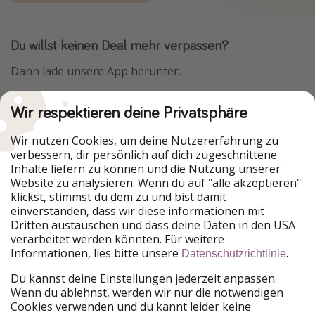
Du willst keinen Deal mehr verpassen?
Dann lade unsere App herunter.
Wir respektieren deine Privatsphäre
Urlaubspiraten ist Teil der HolidayPirates Group
Wir nutzen Cookies, um deine Nutzererfahrung zu
verbessern, dir persönlich auf dich zugeschnittene
Unsere Märkte
Inhalte liefern zu können und die Nutzung unserer
Website zu analysieren. Wenn du auf "alle akzeptieren"
PiratinViaggio
HolidayPirates
klickst, stimmst du dem zu und bist damit
VakantiePiraten
WakacyjniPiraci
einverstanden, dass wir diese informationen mit
VoyagesPirates
Ferienpiraten
Dritten austauschen und dass deine Daten in den USA
Urlaubspiraten
ViajerosPiratas
verarbeitet werden könnten. Für weitere
TravelPirates
Informationen, lies bitte unsere
.
Datenschutzrichtlinie
Unsere Gruppe
Du kannst deine Einstellungen jederzeit anpassen.
HolidayPirates Group
Wenn du ablehnst, werden wir nur die notwendigen
Cookies verwenden und du kannt leider keine