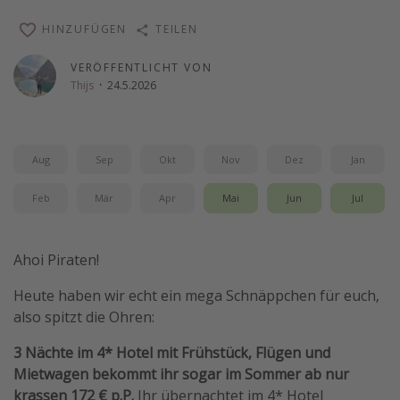
Wochenendtrip
HINZUFÜGEN
TEILEN
Singlereisen
VERÖFFENTLICHT VON
Strandurlaub
Thijs
·
24.5.2026
Gruppenreisen
Hotels in Hamburg
Aug
Sep
Okt
Nov
Dez
Jan
Hotels in Amsterdam
Hotels am Achensee
Feb
Mär
Apr
Mai
Jun
Jul
Weitere Themen
Ahoi Piraten!
Reise Journal
Heute haben wir echt ein mega Schnäppchen für euch,
Familienurlaub in der Türkei
also spitzt die Ohren:
Rundreisen in Thailand
3 Nächte im 4* Hotel mit Frühstück, Flügen und
Bahnreisen in der Schweiz
Mietwagen bekommt ihr sogar im Sommer ab nur
krassen 172 € p.P.
Ihr übernachtet im 4* Hotel
Reisepassfreie Reiseziele