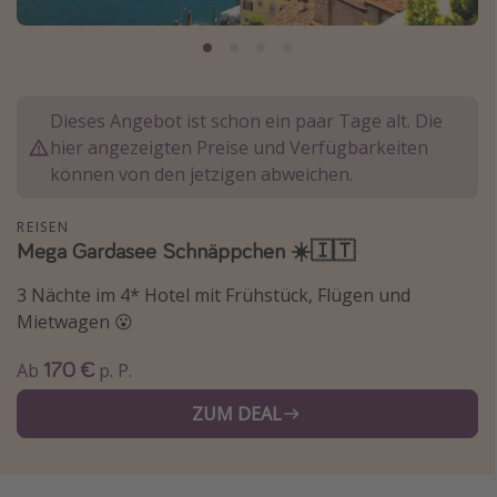
Normandie Urlaub
Goa Urlaub
St. Lucia Urlaub
Dieses Angebot ist schon ein paar Tage alt. Die
Kefalonia Urlaub
hier angezeigten Preise und Verfügbarkeiten
Krabi Urlaub
können von den jetzigen abweichen.
Tulum Urlaub
REISEN
Sri Lanka Rundreise
Mega Gardasee Schnäppchen ☀️🇮🇹
Japan Rundreise
3 Nächte im 4* Hotel mit Frühstück, Flügen und
Mietwagen 😮
Reisethemen
170 €
Ab
p. P.
Alle Reisethemen
ZUM DEAL
Wellnessurlaub
Disneyland Paris
Roadtrips