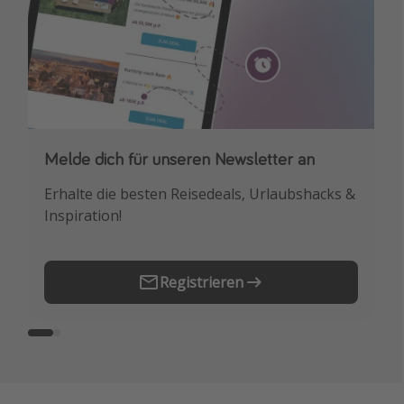
Melde dich für unseren Newsletter an
Downloade unsere App
Erhalte die besten Reisedeals, Urlaubshacks &
Buche die besten Reiseschnäppchen als
Inspiration!
Erstes.
Registrieren