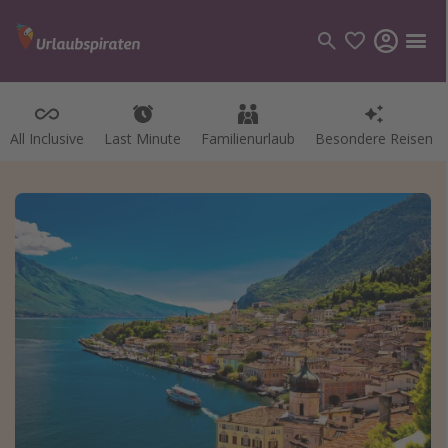
All Inclusive
Last Minute
Familienurlaub
Besondere Reisen
Kategorien
Flüge
Hotel
Pauschalreisen
Kreuzfahrten
Reiseziele
Alle Reiseziele
Bodensee Urlaub
Gozo Urlaub