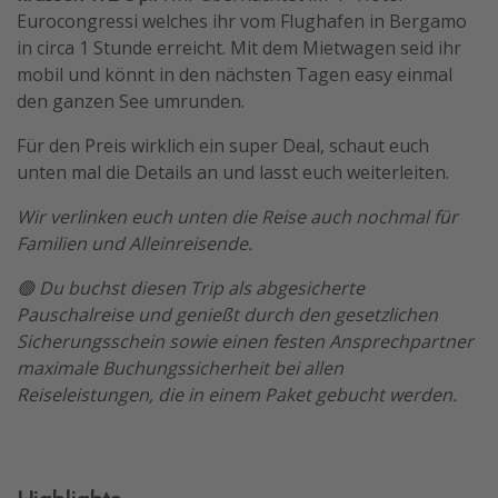
Eurocongressi welches ihr vom Flughafen in Bergamo
Travel Know How
in circa 1 Stunde erreicht. Mit dem Mietwagen seid ihr
Silvesterreisen
mobil und könnt in den nächsten Tagen easy einmal
den ganzen See umrunden.
Last Minute Urlaub Mallorca
Last Minute Urlaub Deutschland
Für den Preis wirklich ein super Deal, schaut euch
unten mal die Details an und lasst euch weiterleiten.
Wir verlinken euch unten die Reise auch nochmal für
Familien und Alleinreisende.
🟢 Du buchst diesen Trip als abgesicherte
Pauschalreise und genießt durch den gesetzlichen
Sicherungsschein sowie einen festen Ansprechpartner
maximale Buchungssicherheit bei allen
Reiseleistungen, die in einem Paket gebucht werden.