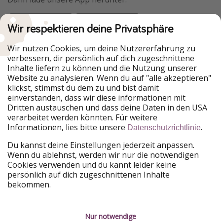
Wir respektieren deine Privatsphäre
Urlaubspiraten ist Teil der HolidayPirates Group
Wir nutzen Cookies, um deine Nutzererfahrung zu
verbessern, dir persönlich auf dich zugeschnittene
Unsere Märkte
Inhalte liefern zu können und die Nutzung unserer
Website zu analysieren. Wenn du auf "alle akzeptieren"
PiratinViaggio
HolidayPirates
klickst, stimmst du dem zu und bist damit
VakantiePiraten
WakacyjniPiraci
einverstanden, dass wir diese informationen mit
VoyagesPirates
Ferienpiraten
Dritten austauschen und dass deine Daten in den USA
Urlaubspiraten
ViajerosPiratas
verarbeitet werden könnten. Für weitere
TravelPirates
Informationen, lies bitte unsere
.
Datenschutzrichtlinie
Unsere Gruppe
Du kannst deine Einstellungen jederzeit anpassen.
HolidayPirates Group
Wenn du ablehnst, werden wir nur die notwendigen
Cookies verwenden und du kannt leider keine
Lerne uns kennen
Rechtliches
persönlich auf dich zugeschnittenen Inhalte
bekommen.
Über uns
Datenschutz
Karriere
Impressum
Nur notwendige