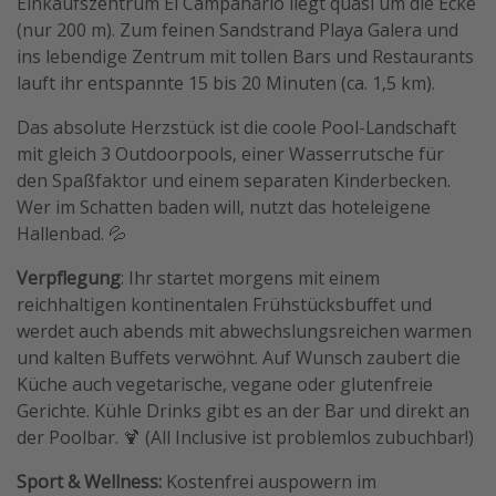
Einkaufszentrum El Campanario liegt quasi um die Ecke
(nur 200 m). Zum feinen Sandstrand Playa Galera und
ins lebendige Zentrum mit tollen Bars und Restaurants
lauft ihr entspannte 15 bis 20 Minuten (ca. 1,5 km).
Das absolute Herzstück ist die coole Pool-Landschaft
mit gleich 3 Outdoorpools, einer Wasserrutsche für
den Spaßfaktor und einem separaten Kinderbecken.
Wer im Schatten baden will, nutzt das hoteleigene
Hallenbad. 💦
Verpflegung
: Ihr startet morgens mit einem
reichhaltigen kontinentalen Frühstücksbuffet und
werdet auch abends mit abwechslungsreichen warmen
und kalten Buffets verwöhnt. Auf Wunsch zaubert die
Küche auch vegetarische, vegane oder glutenfreie
Gerichte. Kühle Drinks gibt es an der Bar und direkt an
der Poolbar. 🍹 (All Inclusive ist problemlos zubuchbar!)
Sport & Wellness:
Kostenfrei auspowern im