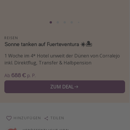
Normandie Urlaub
Goa Urlaub
St. Lucia Urlaub
Kefalonia Urlaub
REISEN
Sonne tanken auf Fuerteventura ☀️🏝️
Krabi Urlaub
Tulum Urlaub
1 Woche im 4* Hotel unweit der Dünen von Corralejo
inkl. Direktflug, Transfer & Halbpension
Sri Lanka Rundreise
Japan Rundreise
688 €
Ab
p. P.
ZUM DEAL
Reisethemen
Alle Reisethemen
Wellnessurlaub
HINZUFÜGEN
TEILEN
Disneyland Paris
Roadtrips