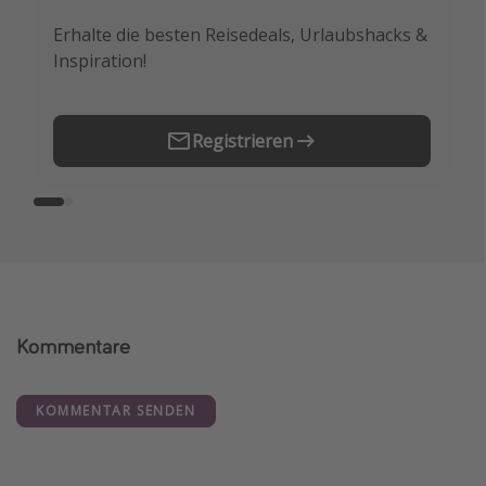
Erhalte die besten Reisedeals, Urlaubshacks &
Buche die besten Reiseschnäppchen als
Inspiration!
Erstes.
Registrieren
Kommentare
KOMMENTAR SENDEN