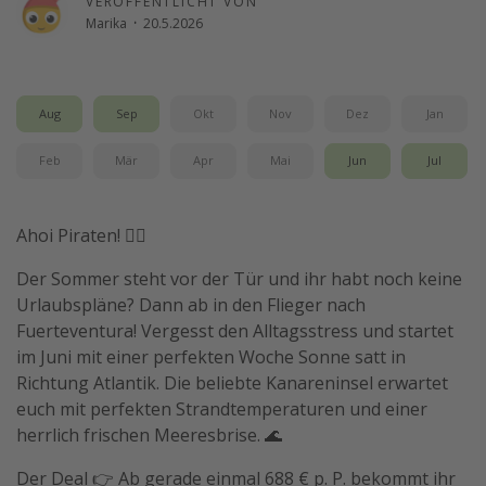
VERÖFFENTLICHT VON
Marika
·
20.5.2026
Wochenendtrip
Singlereisen
Strandurlaub
Aug
Sep
Okt
Nov
Dez
Jan
Gruppenreisen
Feb
Mär
Apr
Mai
Jun
Jul
Hotels in Hamburg
Hotels in Amsterdam
Ahoi Piraten! 🏴‍☠️
Hotels am Achensee
Der Sommer steht vor der Tür und ihr habt noch keine
Weitere Themen
Urlaubspläne? Dann ab in den Flieger nach
Fuerteventura! Vergesst den Alltagsstress und startet
Reise Journal
im Juni mit einer perfekten Woche Sonne satt in
Familienurlaub in der Türkei
Richtung Atlantik. Die beliebte Kanareninsel erwartet
euch mit perfekten Strandtemperaturen und einer
Rundreisen in Thailand
herrlich frischen Meeresbrise. 🌊
Bahnreisen in der Schweiz
Der Deal 👉 Ab gerade einmal 688 € p. P. bekommt ihr
Reisepassfreie Reiseziele