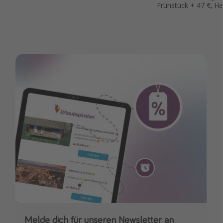
Frühstück + 47 €, Ha
Melde dich für unseren Newsletter an
Downloade unsere App