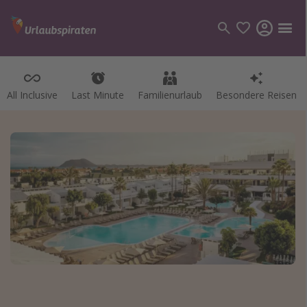
All Inclusive
Last Minute
Familienurlaub
Besondere Reisen
Kategorien
Flüge
Hotel
Pauschalreisen
Kreuzfahrten
Reiseziele
Alle Reiseziele
Bodensee Urlaub
Gozo Urlaub