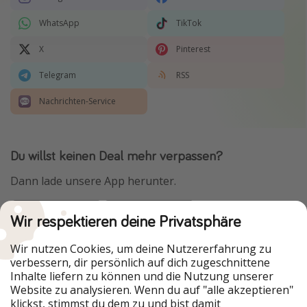
WhatsApp
TikTok
X
Pinterest
Telegram
RSS
Nachrichten-Service
Du willst keinen Deal mehr verpassen?
Dann lade unsere App herunter.
Wir respektieren deine Privatsphäre
Urlaubspiraten ist Teil der HolidayPirates Group
Wir nutzen Cookies, um deine Nutzererfahrung zu
verbessern, dir persönlich auf dich zugeschnittene
Unsere Märkte
Inhalte liefern zu können und die Nutzung unserer
Website zu analysieren. Wenn du auf "alle akzeptieren"
PiratinViaggio
HolidayPirates
klickst, stimmst du dem zu und bist damit