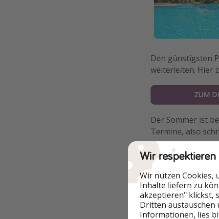
Den günstigsten P
weiterleiten. Hier 
ZUM D
Der Sommer ist be
Termine, also schn
Wir respektieren
Wir nutzen Cookies, 
Weitere Optio
Inhalte liefern zu kö
akzeptieren" klickst,
Dritten austauschen 
Weitere Termine
Informationen, lies b