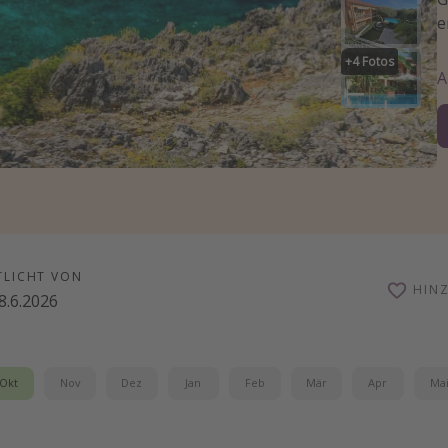
e
+
4
Fotos
TLICHT VON
HIN
8.6.2026
Okt
Nov
Dez
Jan
Feb
Mär
Apr
Ma