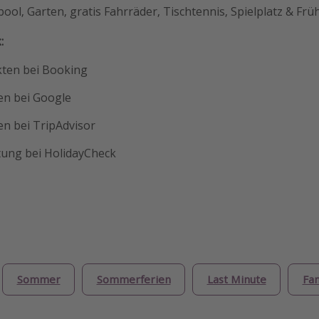
pool, Garten, gratis Fahrräder, Tischtennis, Spielplatz & Frü
:
kten bei Booking
en bei Google
en bei TripAdvisor
tung bei HolidayCheck
Sommer
Sommerferien
Last Minute
Fam