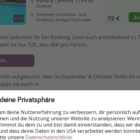
reis bekommt ihr bei Booking. Lasst euch anschließend zu 
zahlt ihr nur 72€, also 36€ pro Person.
EAL
reits ausgebucht, aber im September & Oktober findet ihr n
appt sie euch! 🫴
 deine Privatsphäre
um deine Nutzererfahrung zu verbessern, dir persönlich auf
nen
nnen und die Nutzung unserer Website zu analysieren. Wenn 
 stimmst du dem zu und bist damit einverstanden, dass wir d
und dass deine Daten in den USA verarbeitet werden könnte
itte unsere
.
Datenschutzrichtlinie