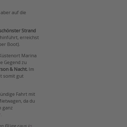
 aber auf die
schönster Strand
inführt, erreichst
er Boot).
 Küstenort Marina
die Gegend zu
rson & Nacht.
Im
st somit gut
tündige Fahrt mit
Mietwagen, da du
n ganz
.
n Flüge raus i
n