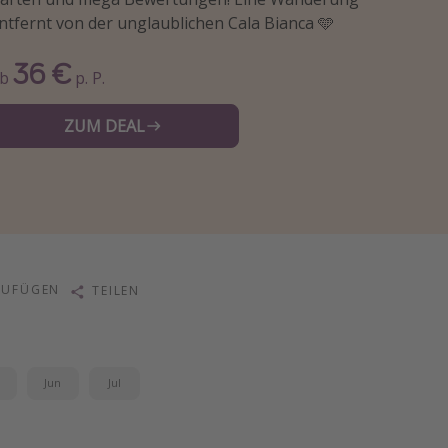
ntfernt von der unglaublichen Cala Bianca 🩵
36 €
Ab
p. P.
ZUM DEAL
ZUFÜGEN
TEILEN
i
Jun
Jul