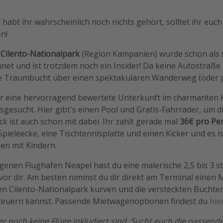
habt ihr wahrscheinlich noch nichts gehört, solltet ihr euch
en!
 Cilento-Nationalpark
(Region Kampanien) wurde schon als
et und ist trotzdem noch ein Insider! Da keine Autostraße h
te Traumbucht über einen spektakulären Wanderweg (oder p
ir eine hervorragend bewertete Unterkunft im charmanten
gesucht. Hier gibt's einen Pool und Gratis-Fahrräder, um 
k ist auch schon mit dabei. Ihr zahlt gerade mal
36€ pro Pe
 Spieleecke, eine Tischtennisplatte und einen Kicker und es i
ien mit Kindern.
enen Flughafen Neapel hast du eine malerische 2,5 bis 3 s
or dir. Am besten nimmst du dir direkt am Terminal einen 
den Cilento-Nationalpark kurven und die versteckten Buchte
teuern kannst. Passende Mietwagenoptionen findest du
hier
ier noch keine Flüge inkludiert sind. Sucht euch die passende