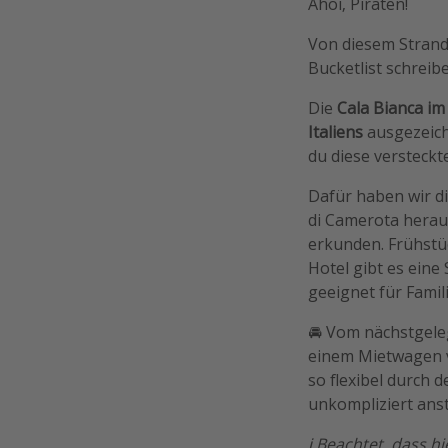
Ahoi, Piraten!
Von diesem Strand 
Bucketlist schreib
Die
Cala Bianca im
Italiens
ausgezeichn
du diese versteck
Dafür haben wir d
di Camerota heraus
erkunden. Frühstüc
Hotel gibt es eine
geeignet für Famil
🚘 Vom nächstgeleg
einem Mietwagen v
so flexibel durch 
unkompliziert ans
ℹ️ Beachtet, dass h