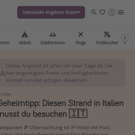
Individuelle Angebote finden
Individuelle Angebote finden
hrten
hrten
Airbnb
Airbnb
Städtereisen
Städtereisen
Flüge
Flüge
Frühbucher
Frühbucher
Kurzu
Kurzu
Dieses Angebot ist schon ein paar Tage alt. Die
hier angezeigten Preise und Verfügbarkeiten
können von den jetzigen abweichen.
EISEN
Geheimtipp: Diesen Strand in Italien
musst du besuchen 🇮🇹
ampanien 🍕 Übernachtung im 3* Hotel mit Pool,
arten und mega Bewertungen! Eine Wanderung