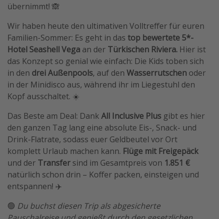
übernimmt! 🙈
Travel Know How
Wir haben heute den ultimativen Volltreffer für euren
Silvesterreisen
Familien-Sommer: Es geht in das
top bewertete 5*-
Last Minute Urlaub Mallorca
Hotel Seashell Vega
an der
Türkischen Riviera.
Hier ist
Last Minute Urlaub Deutschland
das Konzept so genial wie einfach: Die Kids toben sich
in den
drei Außenpools
, auf den
Wasserrutschen
oder
in der Minidisco aus, während ihr im Liegestuhl den
Kopf ausschaltet. ☀️
Das Beste am Deal: Dank
All Inclusive Plus
gibt es hier
den ganzen Tag lang eine absolute Eis-, Snack- und
Drink-Flatrate, sodass euer Geldbeutel vor Ort
komplett Urlaub machen kann.
Flüge mit Freigepäck
und der
Transfer
sind im Gesamtpreis von
1.851 €
natürlich schon drin – Koffer packen, einsteigen und
entspannen! ✈️
🟢
Du buchst diesen Trip als abgesicherte
Pauschalreise und genießt durch den gesetzlichen