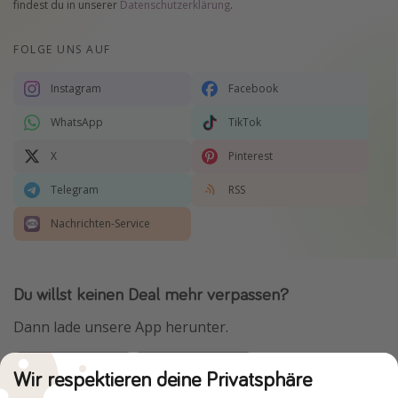
findest du in unserer
Datenschutzerklärung
.
FOLGE UNS AUF
Instagram
Facebook
WhatsApp
TikTok
X
Pinterest
Telegram
RSS
Nachrichten-Service
Du willst keinen Deal mehr verpassen?
Dann lade unsere App herunter.
Wir respektieren deine Privatsphäre