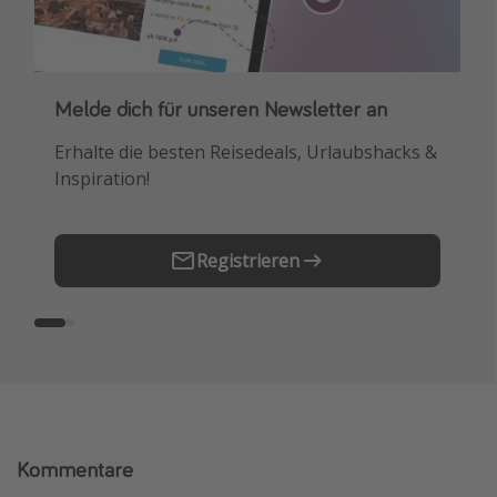
Melde dich für unseren Newsletter an
Downloade unsere App
Erhalte die besten Reisedeals, Urlaubshacks &
Buche die besten Reiseschnäppchen als
Inspiration!
Erstes.
Registrieren
Kommentare