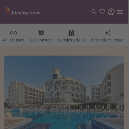
All Inclusive
Last Minute
Familienurlaub
Besondere Reisen
Kategorien
Flüge
Hotel
Pauschalreisen
Kreuzfahrten
Reiseziele
Alle Reiseziele
Bodensee Urlaub
Gozo Urlaub