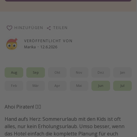
Wochenendtrip
Singlereisen
Strandurlaub
HINZUFÜGEN
TEILEN
Gruppenreisen
VERÖFFENTLICHT VON
Hotels in Hamburg
Marika
·
12.6.2026
Hotels in Amsterdam
Hotels am Achensee
Aug
Sep
Okt
Nov
Dez
Jan
Weitere Themen
Feb
Mär
Apr
Mai
Jun
Jul
Reise Journal
Familienurlaub in der Türkei
Ahoi Piraten! 🏴‍☠️
Rundreisen in Thailand
Hand aufs Herz: Sommerurlaub mit den Kids ist oft
Bahnreisen in der Schweiz
alles, nur kein Erholungsurlaub. Umso besser, wenn
das Hotel einfach die komplette Planung für euch
Reisepassfreie Reiseziele