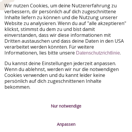
Urlaubspiraten ist Teil der HolidayPirates Group
Wir nutzen Cookies, um deine Nutzererfahrung zu
verbessern, dir persönlich auf dich zugeschnittene
Unsere Märkte
Inhalte liefern zu können und die Nutzung unserer
Website zu analysieren. Wenn du auf "alle akzeptieren"
PiratinViaggio
HolidayPirates
klickst, stimmst du dem zu und bist damit
VakantiePiraten
WakacyjniPiraci
einverstanden, dass wir diese informationen mit
VoyagesPirates
Ferienpiraten
Dritten austauschen und dass deine Daten in den USA
Urlaubspiraten
ViajerosPiratas
verarbeitet werden könnten. Für weitere
TravelPirates
Informationen, lies bitte unsere
.
Datenschutzrichtlinie
Unsere Gruppe
Du kannst deine Einstellungen jederzeit anpassen.
HolidayPirates Group
Wenn du ablehnst, werden wir nur die notwendigen
Cookies verwenden und du kannt leider keine
Lerne uns kennen
Rechtliches
persönlich auf dich zugeschnittenen Inhalte
bekommen.
Über uns
Datenschutz
Karriere
Impressum
Nur notwendige
Presse
Unsere Regeln
Anpassen
Partner
Kontakt