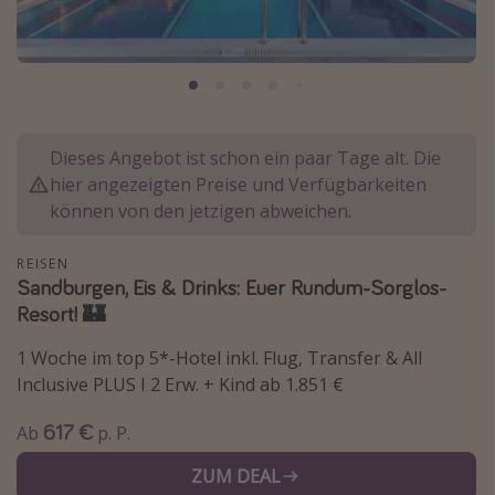
Normandie Urlaub
Goa Urlaub
St. Lucia Urlaub
Kefalonia Urlaub
Dieses Angebot ist schon ein paar Tage alt. Die
Krabi Urlaub
hier angezeigten Preise und Verfügbarkeiten
Tulum Urlaub
können von den jetzigen abweichen.
Sri Lanka Rundreise
REISEN
Japan Rundreise
Sandburgen, Eis & Drinks: Euer Rundum-Sorglos-
Resort! 🏰
Reisethemen
1 Woche im top 5*-Hotel inkl. Flug, Transfer & All
Alle Reisethemen
Inclusive PLUS I 2 Erw. + Kind ab 1.851 €
Wellnessurlaub
617 €
Ab
p. P.
Disneyland Paris
ZUM DEAL
Roadtrips