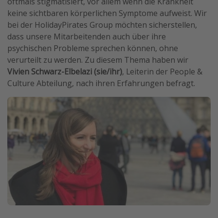
oftmals stigmatisiert, vor allem wenn die Krankheit
Wochenendtrip
keine sichtbaren körperlichen Symptome aufweist. Wir
bei der HolidayPirates Group möchten sicherstellen,
Singlereisen
dass unsere Mitarbeitenden auch über ihre
Strandurlaub
psychischen Probleme sprechen können, ohne
Gruppenreisen
verurteilt zu werden. Zu diesem Thema haben wir
Vivien Schwarz-Elbelazi (sie/ihr)
, Leiterin der People &
Hotels in Hamburg
Culture Abteilung, nach ihren Erfahrungen befragt.
Hotels in Amsterdam
Hotels am Achensee
Weitere Themen
Reise Journal
Familienurlaub in der Türkei
Rundreisen in Thailand
Bahnreisen in der Schweiz
Reisepassfreie Reiseziele