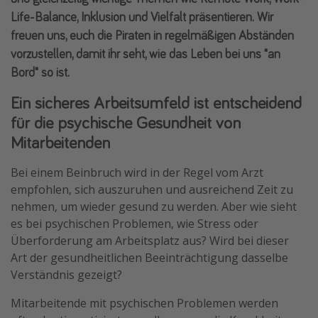
Life-Balance, Inklusion und Vielfalt präsentieren. Wir
Normandie Urlaub
freuen uns, euch die Piraten in regelmäßigen Abständen
Goa Urlaub
vorzustellen, damit ihr seht, wie das Leben bei uns "an
St. Lucia Urlaub
Bord" so ist.
Kefalonia Urlaub
Ein sicheres Arbeitsumfeld ist entscheidend
Krabi Urlaub
für die psychische Gesundheit von
Tulum Urlaub
Mitarbeitenden
Sri Lanka Rundreise
Bei einem Beinbruch wird in der Regel vom Arzt
Japan Rundreise
empfohlen, sich auszuruhen und ausreichend Zeit zu
nehmen, um wieder gesund zu werden. Aber wie sieht
Reisethemen
es bei psychischen Problemen, wie Stress oder
Überforderung am Arbeitsplatz aus? Wird bei dieser
Alle Reisethemen
Art der gesundheitlichen Beeinträchtigung dasselbe
Wellnessurlaub
Verständnis gezeigt?
Disneyland Paris
Mitarbeitende mit psychischen Problemen werden
Roadtrips