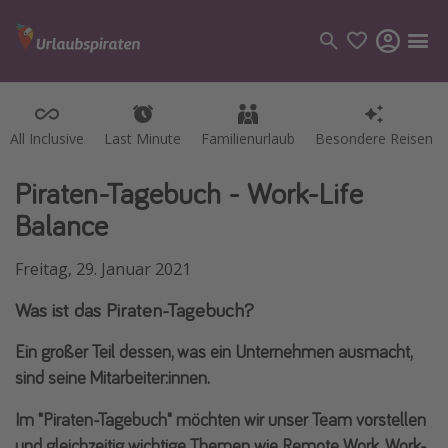
All Inclusive
All Inclusive
Last Minute
Last Minute
Familienurlaub
Familienurlaub
Besondere Reisen
Besondere Reisen
Kategorien
Flüge
Piraten-Tagebuch - Work-Life
Hotel
Balance
Pauschalreisen
Freitag, 29. Januar 2021
Kreuzfahrten
Was ist das Piraten-Tagebuch?
Reiseziele
Ein großer Teil dessen, was ein Unternehmen ausmacht,
Alle Reiseziele
sind seine Mitarbeiter:innen.
Bodensee Urlaub
Im "Piraten-Tagebuch" möchten wir unser Team vorstellen
Gozo Urlaub
und gleichzeitig wichtige Themen wie Remote Work, Work-