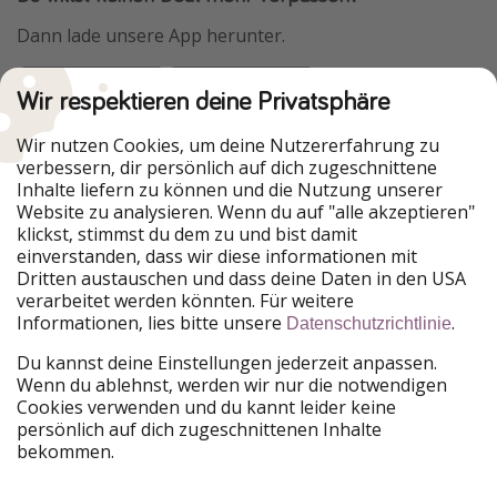
Dann lade unsere App herunter.
Wir respektieren deine Privatsphäre
Urlaubspiraten ist Teil der HolidayPirates Group
Wir nutzen Cookies, um deine Nutzererfahrung zu
verbessern, dir persönlich auf dich zugeschnittene
Unsere Märkte
Inhalte liefern zu können und die Nutzung unserer
Website zu analysieren. Wenn du auf "alle akzeptieren"
PiratinViaggio
HolidayPirates
klickst, stimmst du dem zu und bist damit
VakantiePiraten
WakacyjniPiraci
einverstanden, dass wir diese informationen mit
VoyagesPirates
Ferienpiraten
Dritten austauschen und dass deine Daten in den USA
Urlaubspiraten
ViajerosPiratas
verarbeitet werden könnten. Für weitere
TravelPirates
Informationen, lies bitte unsere
.
Datenschutzrichtlinie
Unsere Gruppe
Du kannst deine Einstellungen jederzeit anpassen.
HolidayPirates Group
Wenn du ablehnst, werden wir nur die notwendigen
Cookies verwenden und du kannt leider keine
Lerne uns kennen
Rechtliches
persönlich auf dich zugeschnittenen Inhalte
bekommen.
Über uns
Datenschutz