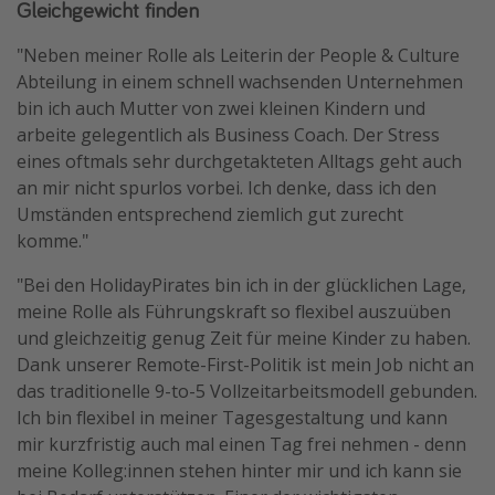
Gleichgewicht finden
Travel Know How
"Neben meiner Rolle als Leiterin der People & Culture
Silvesterreisen
Abteilung in einem schnell wachsenden Unternehmen
Last Minute Urlaub Mallorca
bin ich auch Mutter von zwei kleinen Kindern und
arbeite gelegentlich als Business Coach. Der Stress
Last Minute Urlaub Deutschland
eines oftmals sehr durchgetakteten Alltags geht auch
an mir nicht spurlos vorbei. Ich denke, dass ich den
Umständen entsprechend ziemlich gut zurecht
komme."
"Bei den HolidayPirates bin ich in der glücklichen Lage,
meine Rolle als Führungskraft so flexibel auszuüben
und gleichzeitig genug Zeit für meine Kinder zu haben.
Dank unserer Remote-First-Politik ist mein Job nicht an
das traditionelle 9-to-5 Vollzeitarbeitsmodell gebunden.
Ich bin flexibel in meiner Tagesgestaltung und kann
mir kurzfristig auch mal einen Tag frei nehmen - denn
meine Kolleg:innen stehen hinter mir und ich kann sie