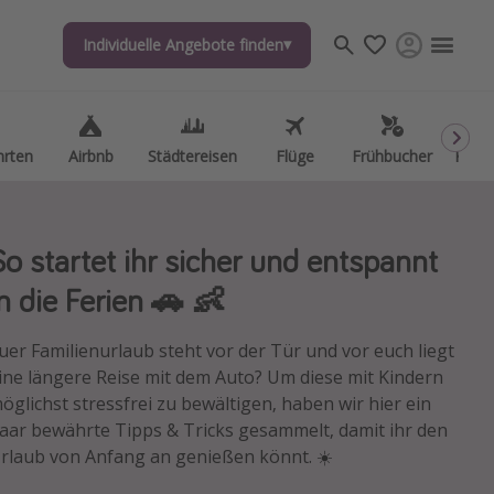
Individuelle Angebote finden
Individuelle Angebote finden
hrten
hrten
Airbnb
Airbnb
Städtereisen
Städtereisen
Flüge
Flüge
Frühbucher
Frühbucher
Kurzu
Kurzu
So startet ihr sicher und entspannt
in die Ferien 🚗 👶
uer Familienurlaub steht vor der Tür und vor euch liegt
ine längere Reise mit dem Auto? Um diese mit Kindern
öglichst stressfrei zu bewältigen, haben wir hier ein
aar bewährte Tipps & Tricks gesammelt, damit ihr den
rlaub von Anfang an genießen könnt. ☀️