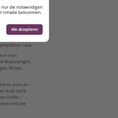
r nur die notwendigen
en Inhalte bekommen.
mmung nicht kippt
al austoben
Alle akzeptieren
nehm zu gestalten.
pielplätzen raus.
wenn man
ie Maisstangen,
gen, Wraps,
mt es auch an –
tes Auto sieht,
n Koffer..."
 elektronische