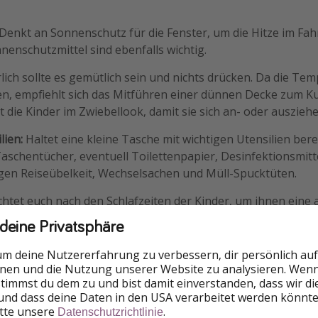
Denkt an Sonnenschutz für die Fenster, um die Hitze im Fa
nenschutzmittel sind ebenfalls wichtig.
lich sollte es gemütlich sein und nichts drücken. Da die Te
en, empfiehlt sich das Mitführen einer dünnen Decke zum K
et die Kinder im Zwiebellook, damit sie sich an- oder auszie
lien:
Haltet eine kleine Tasche mit wichtigen Utensilien bere
aschentücher, eventuell Toilettenpapier, Desinfektionsmitt
n Reiseübelkeit, Wechselsachen und Müll-Spucktüten.
chtet euch nach den Schlafzeiten der Kinder, um ihnen ein
 Überlegt, während der gewohnten Schlafzeiten der Kinder z
 deine Privatsphäre
hrend des Mittagsschlafs. Schafft eine vertraute Umgebung
heltieren. Achtet auf die Licht- und Geräuschverhältnisse i
um deine Nutzererfahrung zu verbessern, dir persönlich auf
rn.
nnen und die Nutzung unserer Website zu analysieren. Wenn 
 stimmst du dem zu und bist damit einverstanden, dass wir d
und dass deine Daten in den USA verarbeitet werden könnte
itte unsere
.
Datenschutzrichtlinie