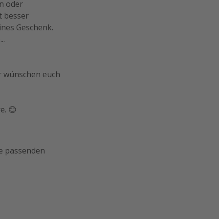
n oder
t besser
eines Geschenk.
..
ir wünschen euch
e. 😊
die passenden