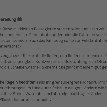
bereitung 🦺
e Reise mit kleinen Passagieren starten könnt, müssen wir 
eit annehmen. Denn nicht nur der oder die Fahrer:in sollte
antreten, sondern auch das Fahrzeug sollte vor Fahrtantritt 
erheitscheck.
rzeugcheck:
Überprüft die Reifen, den Reifendruck und die Pro
e Bremsflüssigkeit, Kühlwasser, die Beleuchtung, den Ölsta
d die Scheibenwischer. Sicherheit beginnt mit einem gut g
che Regeln beachten:
Falls ihr grenzübergreifend fahrt, info
Verkehrsregeln im Land eurer Reise. In einigen Ländern wie I
ht ihr z.B. eine Warntafel am Fahrradgepäckträger. Zudem 
Pflicht.
Hier
erfahrt ihr mehr.