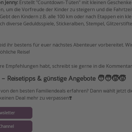
n Jenny:
Erstellt "Countdown-Tüten" mit kleinen Geschenke
, um die Vorfreude der Kinder zu steigern und die Fahrtzei
Gebt den Kindern z.B. alle 100 km oder nach Etappen ein kl
h diverse Geduldsspiele, Stickeralben, Stempel, Glitzerstifte.
eid ihr bestens für euer nächstes Abenteuer vorbereitet. W
öhliche Reise!
re Empfehlungen habt, schreibt sie gerne in die Kommentar
 – Reisetipps & günstige Angebote 🧑‍🧑‍🧒‍🧒
es von den besten Familiendeals erfahren? Dann wählt jetzt 
keinen Deal mehr zu verpassen❣️
wsletter
Channel