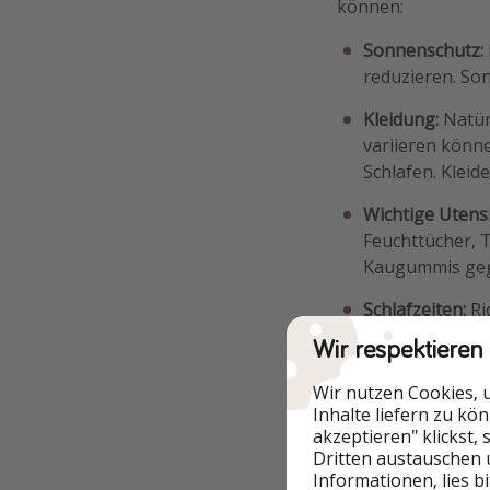
können:
Sonnenschutz:
reduzieren. Son
Kleidung:
Natür
variieren könn
Schlafen. Kleid
Wichtige Utensi
Feuchttücher, T
Kaugummis gege
Schlafzeiten:
Ri
zu ermöglichen.
Wir respektieren
nachts oder wä
Kissen und Kusc
Wir nutzen Cookies, 
Schlaf zu förde
Inhalte liefern zu kö
akzeptieren" klickst,
Dritten austauschen 
Informationen, lies b