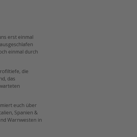
uns erst einmal
 ausgeschlafen
noch einmal durch
filtiefe, die
nd, das
ewarteten
rmiert euch über
talien, Spanien &
sind Warnwesten in