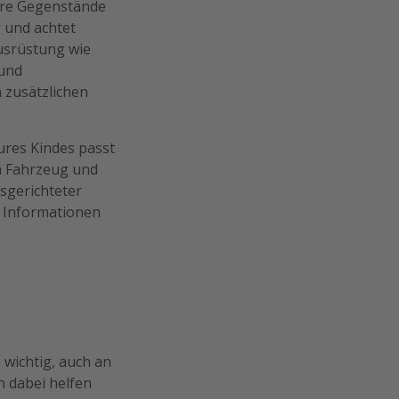
were Gegenstände
 und achtet
ausrüstung wie
 und
 zusätzlichen
eures Kindes passt
im Fahrzeug und
tsgerichteter
r Informationen
 wichtig, auch an
h dabei helfen