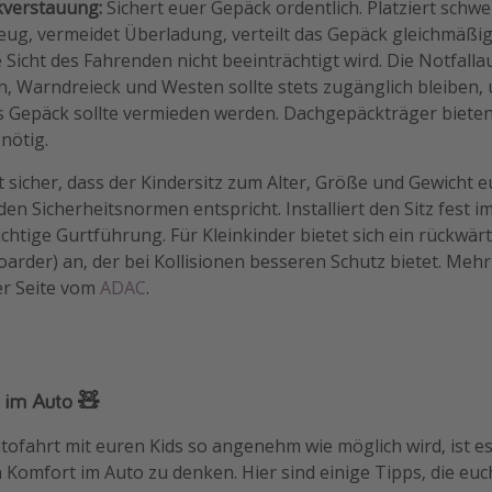
kverstauung:
Sichert euer Gepäck ordentlich. Platziert sch
eug, vermeidet Überladung, verteilt das Gepäck gleichmäßig
e Sicht des Fahrenden nicht beeinträchtigt wird. Die Notfall
, Warndreieck und Westen sollte stets zugänglich bleiben,
Gepäck sollte vermieden werden. Dachgepäckträger bieten
 nötig.
lt sicher, dass der Kindersitz zum Alter, Größe und Gewicht 
en Sicherheitsnormen entspricht. Installiert den Sitz fest 
richtige Gurtführung. Für Kleinkinder bietet sich ein rückwär
oarder) an, der bei Kollisionen besseren Schutz bietet. Meh
der Seite vom
ADAC
.
 im Auto 🧸
tofahrt mit euren Kids so angenehm wie möglich wird, ist es
 Komfort im Auto zu denken. Hier sind einige Tipps, die euc