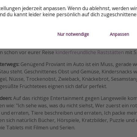
ltung 🥨
tellungen jederzeit anpassen. Wenn du ablehnst, werden wi
d du kannt leider keine persönlich auf dich zugeschnitten
darf auf der Fahrt natürlich nicht fehlen und damit die Sti
sgelastet sind, ist es wichtig, dass sie sich zwischendurch m
Nur notwendige
Anpassen
ausen:
Plant alle 1,5 Stunden Pausen ein, um die Fahrt ange
n schon vor eurer Reise
kinderfreundliche Raststätten
mit S
nterwegs:
Genügend Proviant im Auto ist ein Muss, gerade 
Stau steht. Geschnittenes Obst und Gemüse, Kindersnacks w
egel, Nüsse, Trockenobst, Zwieback, Knäckebrot, Sesamstan
esüßte Früchtetees eignen sich dafür perfekt.
deen:
Auf das richtige Entertainment gegen Langeweile kom
len wie: "Ich sehe was, was du nicht siehst, Wer zuerst ein ro
nd erraten, Tiere beschreiben und erraten, Ich packe meine
en sich natürlich Bücher, Hörspiele, Kratzbilder, Puzzle und
e Tablets mit Filmen und Serien.