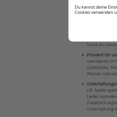
Pausen & Unterha
Du kannst deine Eins
Cookies verwenden un
Gute Unterhaltung 
und die Kleinen au
können.
Regelmäßige P
Sucht am beste
Proviant für u
unerwartet im 
Quetschies, Ri
Wasser und ung
Unterhaltungsi
z.B. Spiele spie
Lieder summen u
Zusätzlich eign
Unterhaltung wi