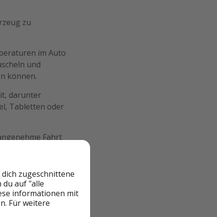
hrzeug zu
mperaturen im Auto
uscheln und
hen können.
it, darunter
el, Tabletten oder
e angenehme Fahrt
u fahren, sei es
 mit Decken,
m Auto, um den
 dich zugeschnittene
du auf "alle
iese informationen mit
n. Für weitere