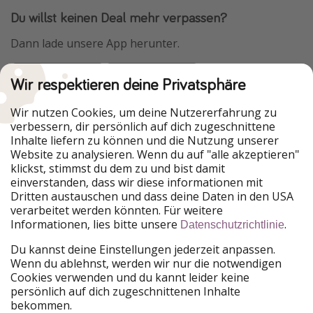
Du willst keinen Deal mehr verpassen?
Dann lade unsere App herunter.
Wir respektieren deine Privatsphäre
Urlaubspiraten ist Teil der HolidayPirates Group
Wir nutzen Cookies, um deine Nutzererfahrung zu
verbessern, dir persönlich auf dich zugeschnittene
Unsere Märkte
Inhalte liefern zu können und die Nutzung unserer
Website zu analysieren. Wenn du auf "alle akzeptieren"
PiratinViaggio
HolidayPirates
klickst, stimmst du dem zu und bist damit
VakantiePiraten
WakacyjniPiraci
einverstanden, dass wir diese informationen mit
VoyagesPirates
Ferienpiraten
Dritten austauschen und dass deine Daten in den USA
Urlaubspiraten
ViajerosPiratas
verarbeitet werden könnten. Für weitere
TravelPirates
Informationen, lies bitte unsere
.
Datenschutzrichtlinie
Unsere Gruppe
Du kannst deine Einstellungen jederzeit anpassen.
HolidayPirates Group
Wenn du ablehnst, werden wir nur die notwendigen
Cookies verwenden und du kannt leider keine
Lerne uns kennen
Rechtliches
persönlich auf dich zugeschnittenen Inhalte
bekommen.
Über uns
Datenschutz