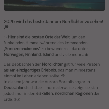
Normandie Urlaub
Goa Urlaub
2026 wird das beste Jahr um Nordlichter zu sehen!
St. Lucia Urlaub
🎆
Kefalonia Urlaub
✨
Hier sind die besten Orte der Welt
, um den
Krabi Urlaub
funkelnden Himmel während des kommenden
Tulum Urlaub
„Sonnenmaximums“
zu bewundern – darunter
Sri Lanka Rundreise
Norwegen, Finnland, Island
und viele mehr... 🎇
Japan Rundreise
Das Beobachten der
Nordlichter
gilt für viele Piraten
als ein
einzigartiges Erlebnis
, das man mindestens
Reisethemen
einmal im Leben erleben sollte. 💚
In diesem Jahr war die Aurora Borealis sogar
in
Alle Reisethemen
Deutschland
sichtbar – normalerweise zeigt sie sich
Wellnessurlaub
jedoch nur in den
eiskalten, nördlichen Regionen
der
Erde. ❄️🌌
Disneyland Paris
Roadtrips