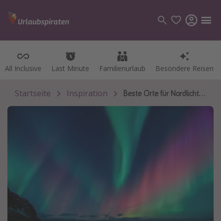
All Inclusive
All Inclusive
Last Minute
Last Minute
Familienurlaub
Familienurlaub
Besondere Reisen
Besondere Reisen
Kategorien
Flüge
Startseite
Inspiration
Beste Orte für Nordlicht-Sichtungen
Hotel
Pauschalreisen
Kreuzfahrten
Reiseziele
Alle Reiseziele
Bodensee Urlaub
Gozo Urlaub