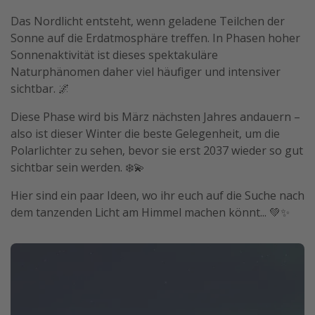
Travel Know How
Das Nordlicht entsteht, wenn geladene Teilchen der
Sonne auf die Erdatmosphäre treffen. In Phasen hoher
Silvesterreisen
Sonnenaktivität ist dieses spektakuläre
Last Minute Urlaub Mallorca
Naturphänomen daher viel häufiger und intensiver
Last Minute Urlaub Deutschland
sichtbar. 🌌
Diese Phase wird bis März nächsten Jahres andauern –
also ist dieser Winter die beste Gelegenheit, um die
Polarlichter zu sehen, bevor sie erst 2037 wieder so gut
sichtbar sein werden. ❄️💫
Hier sind ein paar Ideen, wo ihr euch auf die Suche nach
dem tanzenden Licht am Himmel machen könnt... 💚✨