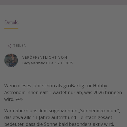
Wochenendtrip
Singlereisen
Details
Strandurlaub
Gruppenreisen
Hotels in Hamburg
TEILEN
Hotels in Amsterdam
VERÖFFENTLICHT VON
Hotels am Achensee
Lady Mermaid Blue
·
7.10.2025
Weitere Themen
Wenn dieses Jahr schon als großartig für Hobby-
Reise Journal
Astronom:innen galt – wartet nur ab, was 2026 bringen
Familienurlaub in der Türkei
wird. 🌞✨
Rundreisen in Thailand
Wir nähern uns dem sogenannten „Sonnenmaximum“,
Bahnreisen in der Schweiz
das etwa alle 11 Jahre auftritt und – einfach gesagt –
bedeutet, dass die Sonne bald besonders aktiv wird.
Reisepassfreie Reiseziele