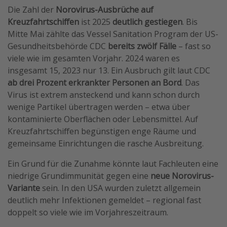
Die Zahl der
Norovirus-Ausbrüche auf
Wochenendtrip
Kreuzfahrtschiffen
ist 2025
deutlich gestiegen
. Bis
Singlereisen
Mitte Mai zählte das Vessel Sanitation Program der US-
Strandurlaub
Gesundheitsbehörde CDC
bereits zwölf Fälle
– fast so
viele wie im gesamten Vorjahr. 2024 waren es
Gruppenreisen
insgesamt 15, 2023 nur 13. Ein Ausbruch gilt laut CDC
Hotels in Hamburg
ab drei Prozent erkrankter Personen an Bord
. Das
Hotels in Amsterdam
Virus ist extrem ansteckend und kann schon durch
wenige Partikel übertragen werden – etwa über
Hotels am Achensee
kontaminierte Oberflächen oder Lebensmittel. Auf
Kreuzfahrtschiffen begünstigen enge Räume und
Weitere Themen
gemeinsame Einrichtungen die rasche Ausbreitung.
Reise Journal
Ein Grund für die Zunahme könnte laut Fachleuten eine
niedrige Grundimmunität gegen eine
neue Norovirus-
Familienurlaub in der Türkei
Variante
sein. In den USA wurden zuletzt allgemein
Rundreisen in Thailand
deutlich mehr Infektionen gemeldet – regional fast
Bahnreisen in der Schweiz
doppelt so viele wie im Vorjahreszeitraum.
Reisepassfreie Reiseziele