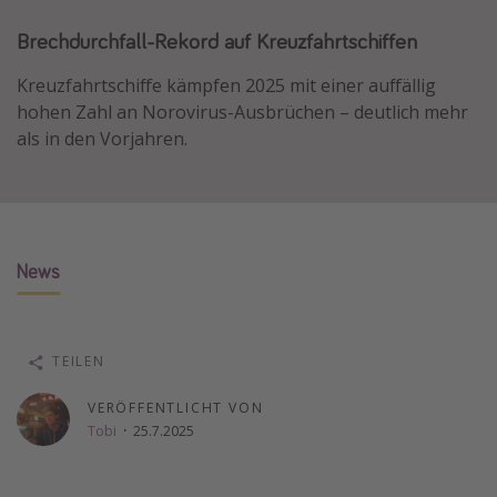
Normandie Urlaub
Brechdurchfall-Rekord auf Kreuzfahrtschiffen
Goa Urlaub
Kreuzfahrtschiffe kämpfen 2025 mit einer auffällig
St. Lucia Urlaub
hohen Zahl an Norovirus-Ausbrüchen – deutlich mehr
Kefalonia Urlaub
als in den Vorjahren.
Krabi Urlaub
Tulum Urlaub
Sri Lanka Rundreise
News
Japan Rundreise
Reisethemen
TEILEN
Alle Reisethemen
VERÖFFENTLICHT VON
Wellnessurlaub
Tobi
·
25.7.2025
Disneyland Paris
Roadtrips