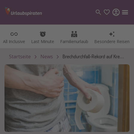
All Inclusive
All Inclusive
Last Minute
Last Minute
Familienurlaub
Familienurlaub
Besondere Reisen
Besondere Reisen
Kategorien
Flüge
Startseite
News
Brechdurchfall-Rekord auf Kreuzfahrtschiffen
Hotel
Pauschalreisen
Kreuzfahrten
Reiseziele
Alle Reiseziele
Bodensee Urlaub
Gozo Urlaub