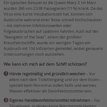
Ein typisches Beispiel ist die Queen Mary 2: Im März
Travel Know How
wurden 266 von 2.538 Passagieren (11 %) krank. Da das
Virus eine kurze Inkubationszeit hat, können sich
Silvesterreisen
Ausbrüche während einer Reise schnell hochschaukeln
Last Minute Urlaub Mallorca
– mit mehreren Infektionswellen oder
Last Minute Urlaub Deutschland
Folgeausbrüchen auf späteren Fahrten. Auch auf der
"Navigator of the Seas", einem der größten
Kreuzfahrtschiffe, wurde vor wenigen Tagen ein
Ausbruch mit 134 Infizierten gemeldet, wobei genauere
Untersuchungen noch ausstehen.
Wie kann ich mich auf dem Schiff schützen?
Hände regelmäßig und gründlich waschen
– Vor
allem nach dem Toilettengang und vor dem Essen –
speziell beim Norovirus sollen Seife und warmes
Wasser effektiver als Desinfektionsmittel sein.
Eigenes Handdesinfektionsmittel mitnehmen
– Für
Situationen, in denen keine Waschmöglichkeiten