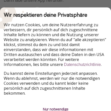
Dann lade unsere App herunter.
Wir respektieren deine Privatsphäre
Urlaubspiraten ist Teil der HolidayPirates Group
Wir nutzen Cookies, um deine Nutzererfahrung zu
verbessern, dir persönlich auf dich zugeschnittene
Unsere Märkte
Inhalte liefern zu können und die Nutzung unserer
Website zu analysieren. Wenn du auf "alle akzeptieren"
PiratinViaggio
HolidayPirates
klickst, stimmst du dem zu und bist damit
VakantiePiraten
WakacyjniPiraci
einverstanden, dass wir diese informationen mit
VoyagesPirates
Ferienpiraten
Dritten austauschen und dass deine Daten in den USA
Urlaubspiraten
ViajerosPiratas
verarbeitet werden könnten. Für weitere
TravelPirates
Informationen, lies bitte unsere
.
Datenschutzrichtlinie
Unsere Gruppe
Du kannst deine Einstellungen jederzeit anpassen.
HolidayPirates Group
Wenn du ablehnst, werden wir nur die notwendigen
Cookies verwenden und du kannt leider keine
Lerne uns kennen
Rechtliches
persönlich auf dich zugeschnittenen Inhalte
bekommen.
Über uns
Datenschutz
Karriere
Impressum
Nur notwendige