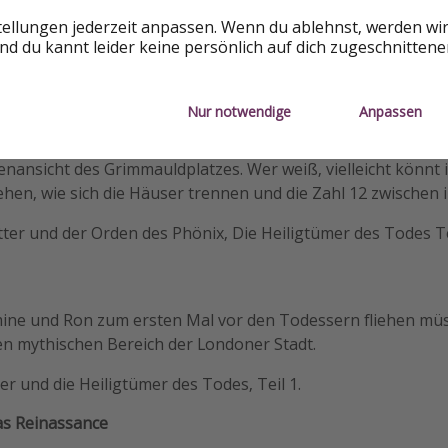
er und der Halbblutprinz.
tellungen jederzeit anpassen. Wenn du ablehnst, werden wi
Bau dieser Brücke begann Ende 1998 und sie wurde am 10. J
d du kannt leider keine persönlich auf dich zugeschnitten
r Film kam 2009 heraus.
are
Nur notwendige
Anpassen
 und der Orden des Phönix
erscheinen die Häuserreihen a
nansicht des Grimmauldplatzes. Wer weiß, vielleicht könnt i
ehen, wie sich die Häuser trennen und die Zahl 12 zwischen 
ter und der Orden des Phönix, Die Heiligtümer des Todes Te
mine und Ron zum ersten Mal vor den Todessern fliehen mü
en mythischen Bereich der Londoner Stadt.
r und die Heiligtümer des Todes, Teil 1.
as Reinassance