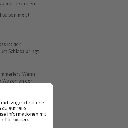
ewundern können.
chsaison meist
ss ist der
um Schloss bringt.
nummeriert. Wenn
en Wagen an der
 dich zugeschnittene
du auf "alle
ird, wie die
iese informationen mit
n. Für weitere