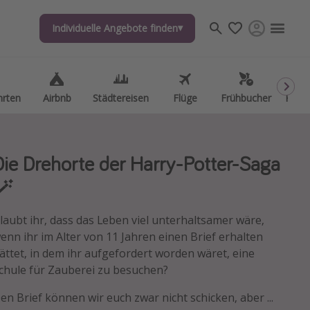
Individuelle Angebote finden
Individuelle Angebote finden
hrten
hrten
Airbnb
Airbnb
Städtereisen
Städtereisen
Flüge
Flüge
Frühbucher
Frühbucher
Kurzu
Kurzu
Die Drehorte der Harry-Potter-Saga
🪄
laubt ihr, dass das Leben viel unterhaltsamer wäre,
enn ihr im Alter von 11 Jahren einen Brief erhalten
ättet, in dem ihr aufgefordert worden wäret, eine
chule für Zauberei zu besuchen?
en Brief können wir euch zwar nicht schicken, aber ...