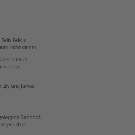
elix Felicis
nterricht diente.
rüber hinaus
m Schloss
n Lily und James
gelegene Bahnhof,
st jedoch in