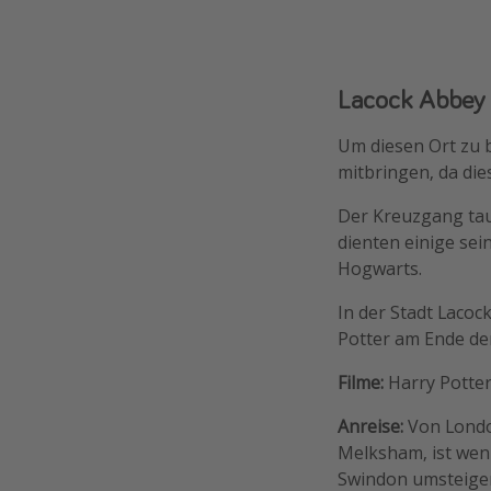
Lacock Abbey
Um diesen Ort zu b
mitbringen, da die
Der Kreuzgang tau
dienten einige se
Hogwarts.
In der Stadt Lacoc
Potter am Ende der
Filme:
Harry Potter
Anreise:
Von Londo
Melksham, ist weni
Swindon umsteige