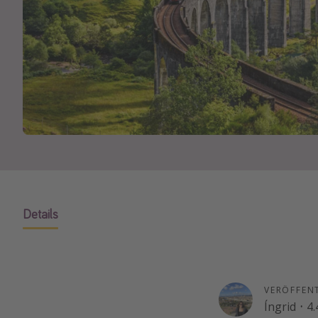
Details
VERÖFFEN
Íngrid
·
4.