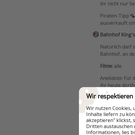
ihr nicht nur 
Piraten-Tipp 🦜
ausverkauft sin
Bahnhof King's
Natürlich darf 
Bahnhof, an de
Filme:
alle.
Anekdote: Für 
ihr heute dorth
Wand.
Wir respektieren
Millennium-Br
Wir nutzen Cookies, 
Inhalte liefern zu kö
Diese Brücke er
akzeptieren" klickst,
Brücke aufgrun
Dritten austauschen 
Informationen, lies b