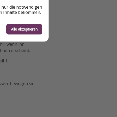
r nur die notwendigen
uni 2000
en Inhalte bekommen.
Alle akzeptieren
m Claremont
hr, wenn ihr
ihnen erscheint.
il 1.
ssen, bewegen sie