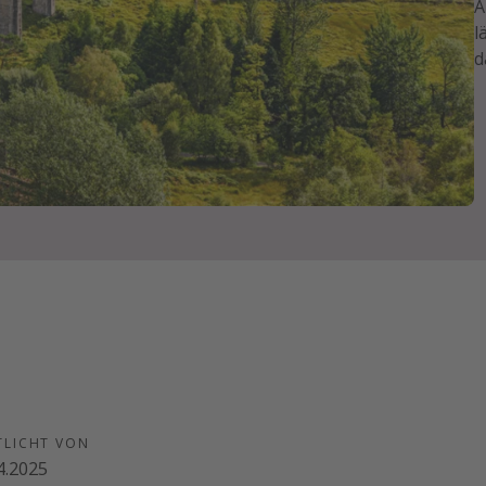
A
l
d
TLICHT VON
4.2025