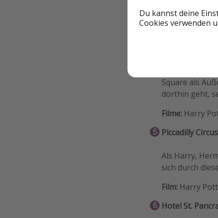
Film:
Harry Pott
Du kannst deine Eins
Anekdote: Der 
Cookies verwenden un
eingeweiht. De
Claremont Squ
In
Harry Potter
Square als Auße
dorthin geht, s
Filme:
Harry Pot
Piccadilly Circus
Als Harry, Her
sich durch dies
Film:
Harry Potte
Hotel St. Pancr