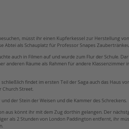
esuchen, müsst ihr einen Kupferkessel zur Herstellung von F
se Abtei als Schauplatz für Professor Snapes Zaubertränkeu
chte auch in Filmen auf und wurde zum Flur der Schule. Da
iner anderen Räume als Rahmen für andere Klassenzimmer i
k schließlich findet im ersten Teil der Saga auch das Haus vo
 Church Street.
 und der Stein der Weisen und die Kammer des Schreckens.
n aus könnt ihr mit dem Zug dorthin gelangen. Der nächst
ger als 2 Stunden von London Paddington entfernt, ihr müs
n.