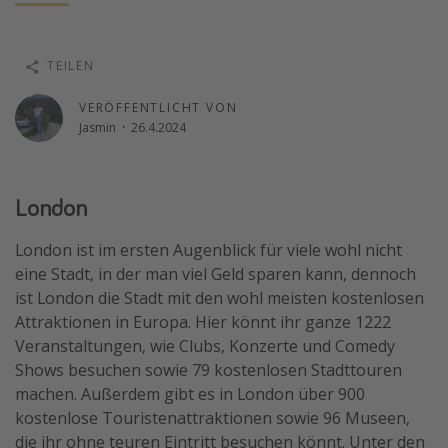
Wochenendtrip
Singlereisen
TEILEN
Strandurlaub
VERÖFFENTLICHT VON
Gruppenreisen
Jasmin
·
26.4.2024
Hotels in Hamburg
Hotels in Amsterdam
London
Hotels am Achensee
London ist im ersten Augenblick für viele wohl nicht
eine Stadt, in der man viel Geld sparen kann, dennoch
Weitere Themen
ist London die Stadt mit den wohl meisten kostenlosen
Reise Journal
Attraktionen in Europa. Hier könnt ihr ganze 1222
Veranstaltungen, wie Clubs, Konzerte und Comedy
Familienurlaub in der Türkei
Shows besuchen sowie 79 kostenlosen Stadttouren
Rundreisen in Thailand
machen. Außerdem gibt es in London über 900
Bahnreisen in der Schweiz
kostenlose Touristenattraktionen sowie 96 Museen,
die ihr ohne teuren Eintritt besuchen könnt. Unter den
Reisepassfreie Reiseziele