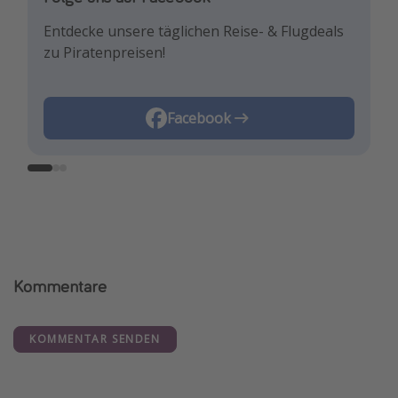
Entdecke unsere täglichen Reise- & Flugdeals
Lass uns dich mit den neuesten Reisetrends &
Für die heißesten Deals und die besten
zu Piratenpreisen!
besten Reisedeals inspirieren!
Reisehacks!
Instagram
Facebook
TikTok
Kommentare
KOMMENTAR SENDEN