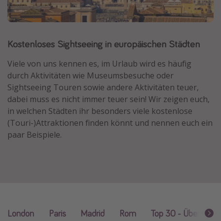
Normandie Urlaub
Goa Urlaub
Kostenloses Sightseeing in europäischen Städten
St. Lucia Urlaub
Kefalonia Urlaub
Viele von uns kennen es, im Urlaub wird es häufig
durch Aktivitäten wie Museumsbesuche oder
Krabi Urlaub
Sightseeing Touren sowie andere Aktivitäten teuer,
Tulum Urlaub
dabei muss es nicht immer teuer sein! Wir zeigen euch,
Sri Lanka Rundreise
in welchen Städten ihr besonders viele kostenlose
(Touri-)Attraktionen finden könnt und nennen euch ein
Japan Rundreise
paar Beispiele.
Reisethemen
Alle Reisethemen
Wellnessurlaub
Disneyland Paris
London
Paris
Madrid
Rom
Top 30 - Überblick
Roadtrips