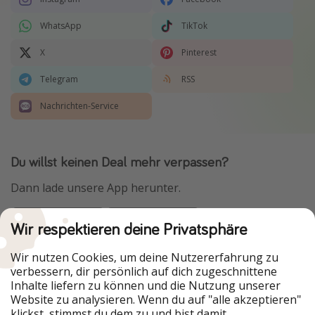
WhatsApp
TikTok
X
Pinterest
Telegram
RSS
Nachrichten-Service
Du willst keinen Deal mehr verpassen?
Dann lade unsere App herunter.
Wir respektieren deine Privatsphäre
Urlaubspiraten ist Teil der HolidayPirates Group
Wir nutzen Cookies, um deine Nutzererfahrung zu
verbessern, dir persönlich auf dich zugeschnittene
Unsere Märkte
Inhalte liefern zu können und die Nutzung unserer
Website zu analysieren. Wenn du auf "alle akzeptieren"
PiratinViaggio
HolidayPirates
klickst, stimmst du dem zu und bist damit