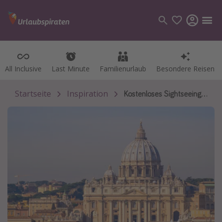
All Inclusive
All Inclusive
Last Minute
Last Minute
Familienurlaub
Familienurlaub
Besondere Reisen
Besondere Reisen
Kategorien
Flüge
Startseite
Inspiration
Kostenloses Sightseeing in Europa
Hotel
Pauschalreisen
Kreuzfahrten
Reiseziele
Alle Reiseziele
Bodensee Urlaub
Gozo Urlaub