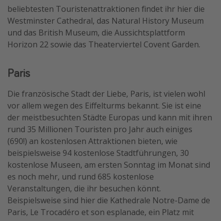
beliebtesten Touristenattraktionen findet ihr hier die
Travel Know How
Westminster Cathedral, das Natural History Museum
Silvesterreisen
und das British Museum, die Aussichtsplattform
Horizon 22 sowie das Theaterviertel Covent Garden.
Last Minute Urlaub Mallorca
Last Minute Urlaub Deutschland
Paris
Die französische Stadt der Liebe, Paris, ist vielen wohl
vor allem wegen des Eiffelturms bekannt. Sie ist eine
der meistbesuchten Städte Europas und kann mit ihren
rund 35 Millionen Touristen pro Jahr auch einiges
(690!) an kostenlosen Attraktionen bieten, wie
beispielsweise 94 kostenlose Stadtführungen, 30
kostenlose Museen, am ersten Sonntag im Monat sind
es noch mehr, und rund 685 kostenlose
Veranstaltungen, die ihr besuchen könnt.
Beispielsweise sind hier die Kathedrale Notre-Dame de
Paris, Le Trocadéro et son esplanade, ein Platz mit