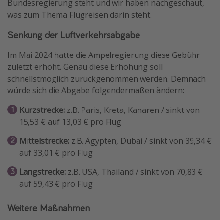
Bundesregierung steht und wir haben nachgeschaut,
Wochenendtrip
was zum Thema Flugreisen darin steht.
Singlereisen
Senkung der Luftverkehrsabgabe
Strandurlaub
Im Mai 2024 hatte die Ampelregierung diese Gebühr
Gruppenreisen
zuletzt erhöht. Genau diese Erhöhung soll
Hotels in Hamburg
schnellstmöglich zurückgenommen werden. Demnach
würde sich die Abgabe folgendermaßen ändern:
Hotels in Amsterdam
Hotels am Achensee
Kurzstrecke:
z.B. Paris, Kreta, Kanaren / sinkt von
15,53 € auf 13,03 € pro Flug
Weitere Themen
Mittelstrecke:
z.B. Ägypten, Dubai / sinkt von 39,34 €
auf 33,01 € pro Flug
Reise Journal
Familienurlaub in der Türkei
Langstrecke:
z.B. USA, Thailand / sinkt von 70,83 €
auf 59,43 € pro Flug
Rundreisen in Thailand
Bahnreisen in der Schweiz
Weitere Maßnahmen
Reisepassfreie Reiseziele