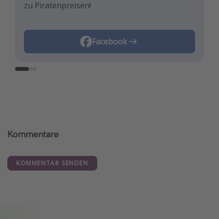
zu Piratenpreisen!
besten Reisedeals inspirieren!
Reisehacks!
Instagram
Facebook
TikTok
Kommentare
KOMMENTAR SENDEN