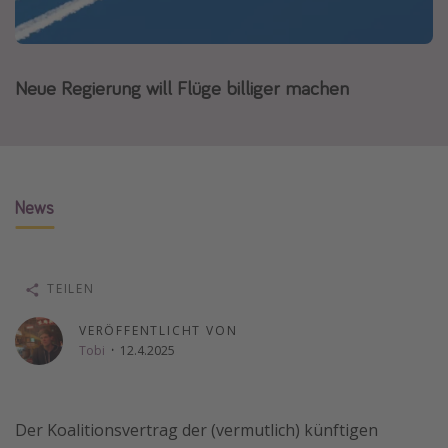
Normandie Urlaub
Goa Urlaub
Neue Regierung will Flüge billiger machen
St. Lucia Urlaub
Kefalonia Urlaub
Krabi Urlaub
Tulum Urlaub
News
Sri Lanka Rundreise
Japan Rundreise
TEILEN
Reisethemen
VERÖFFENTLICHT VON
Alle Reisethemen
Tobi
·
12.4.2025
Wellnessurlaub
Disneyland Paris
Der Koalitionsvertrag der (vermutlich) künftigen
Roadtrips