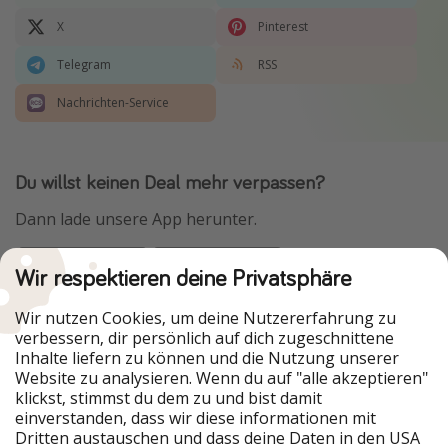
X
Pinterest
Telegram
RSS
Nachrichten-Service
Du willst keinen Deal mehr verpassen?
Dann lade unsere App herunter.
Wir respektieren deine Privatsphäre
Urlaubspiraten ist Teil der HolidayPirates Group
Wir nutzen Cookies, um deine Nutzererfahrung zu
verbessern, dir persönlich auf dich zugeschnittene
Unsere Märkte
Inhalte liefern zu können und die Nutzung unserer
Website zu analysieren. Wenn du auf "alle akzeptieren"
PiratinViaggio
HolidayPirates
klickst, stimmst du dem zu und bist damit
VakantiePiraten
WakacyjniPiraci
einverstanden, dass wir diese informationen mit
VoyagesPirates
Ferienpiraten
Dritten austauschen und dass deine Daten in den USA
Urlaubspiraten
ViajerosPiratas