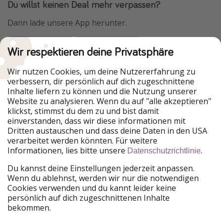
Du willst keinen Deal mehr verpassen?
Dann lade unsere App herunter.
Wir respektieren deine Privatsphäre
Urlaubspiraten ist Teil der HolidayPirates Group
Wir nutzen Cookies, um deine Nutzererfahrung zu
verbessern, dir persönlich auf dich zugeschnittene
Unsere Märkte
Inhalte liefern zu können und die Nutzung unserer
Website zu analysieren. Wenn du auf "alle akzeptieren"
PiratinViaggio
HolidayPirates
klickst, stimmst du dem zu und bist damit
VakantiePiraten
WakacyjniPiraci
einverstanden, dass wir diese informationen mit
VoyagesPirates
Ferienpiraten
Dritten austauschen und dass deine Daten in den USA
Urlaubspiraten
ViajerosPiratas
verarbeitet werden könnten. Für weitere
TravelPirates
Informationen, lies bitte unsere
.
Datenschutzrichtlinie
Unsere Gruppe
Du kannst deine Einstellungen jederzeit anpassen.
HolidayPirates Group
Wenn du ablehnst, werden wir nur die notwendigen
Cookies verwenden und du kannt leider keine
Lerne uns kennen
Rechtliches
persönlich auf dich zugeschnittenen Inhalte
bekommen.
Über uns
Datenschutz