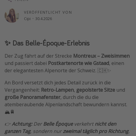
Wochenendtrip
VERÖFFENTLICHT VON
Singlereisen
Cipi
·
30.4.2026
Strandurlaub
Gruppenreisen
✨ Das Belle-Époque-Erlebnis
Hotels in Hamburg
Der Zug fährt auf der Strecke
Montreux – Zweisimmen
Hotels in Amsterdam
und passiert dabei
Postkartenorte wie Gstaad
, einen
Hotels am Achensee
der elegantesten Alpenorte der Schweiz. 🇨🇭✨
An Bord versetzt dich jedes Detail zurück in die
Weitere Themen
Vergangenheit:
Retro-Lampen
,
gepolsterte Sitze
und
Reise Journal
große Panoramafenster
, durch die du die
atemberaubende Alpenlandschaft bewundern kannst.
Familienurlaub in der Türkei
🏔️🚆
Rundreisen in Thailand
👉
Achtung:
Der
Belle Époque
verkehrt
nicht den
Bahnreisen in der Schweiz
ganzen Tag
, sondern nur
zweimal täglich pro Richtung
.
Reisepassfreie Reiseziele