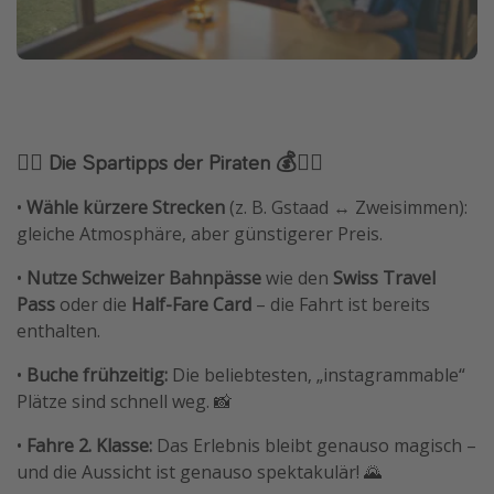
🏴‍☠️ Die Spartipps der Piraten 💰🏴‍☠️
•
Wähle kürzere Strecken
(z. B. Gstaad ↔ Zweisimmen):
gleiche Atmosphäre, aber günstigerer Preis.
•
Nutze Schweizer Bahnpässe
wie den
Swiss Travel
Pass
oder die
Half-Fare Card
– die Fahrt ist bereits
enthalten.
•
Buche frühzeitig:
Die beliebtesten, „instagrammable“
Plätze sind schnell weg. 📸
•
Fahre 2. Klasse:
Das Erlebnis bleibt genauso magisch –
und die Aussicht ist genauso spektakulär! 🌄