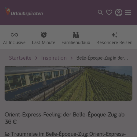
All Inclusive
All Inclusive
Last Minute
Last Minute
Familienurlaub
Familienurlaub
Besondere Reisen
Besondere Reisen
Kategorien
Flüge
Startseite
Inspiration
Belle-Époque-Zug in der Schweiz
Hotel
Pauschalreisen
Kreuzfahrten
Reiseziele
Orient-Express-Feeling: der Belle-Époque-Zug ab
Alle Reiseziele
36 €
Bodensee Urlaub
🚂
Traumreise im Belle-Époque-Zug: Orient-Express-
Gozo Urlaub