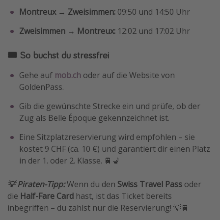
Montreux → Zweisimmen:
09:50 und 14:50 Uhr
Travel Know How
Silvesterreisen
Zweisimmen → Montreux:
12:02 und 17:02 Uhr
Last Minute Urlaub Mallorca
🎟️ So buchst du stressfrei
Last Minute Urlaub Deutschland
Gehe auf
mob.ch
oder auf die Website von
GoldenPass.
Gib die gewünschte Strecke ein und prüfe, ob der
Zug als Belle Époque gekennzeichnet ist.
Eine Sitzplatzreservierung wird empfohlen – sie
kostet 9 CHF (ca. 10 €) und garantiert dir einen Platz
in der 1. oder 2. Klasse. 🚆💺
💡 Piraten-Tipp:
Wenn du den
Swiss Travel Pass
oder
die
Half-Fare Card
hast, ist das Ticket bereits
inbegriffen – du zahlst nur die Reservierung! 💡🚆