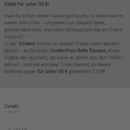
Vibes für unter 50 €!
Normandie Urlaub
Hast du schon immer davon geträumt, zu reisen wie in
Goa Urlaub
einem alten Film – umgeben von blauem Samt,
St. Lucia Urlaub
glänzendem Holz und einer Atmosphäre wie im Orient-
Kefalonia Urlaub
Express? ✨
In der
Schweiz
kannst du diesen Traum wahr werden
Krabi Urlaub
lassen – an Bord des
GoldenPass Belle Époque
, eines
Tulum Urlaub
Zuges, der aussieht, als käme er direkt aus den 1930er-
Sri Lanka Rundreise
Jahren… und mit ein paar Tricks kannst du dieses
Erlebnis sogar
für unter 50 €
genießen! 🇨🇭💙
Japan Rundreise
Reisethemen
Alle Reisethemen
Details
Wellnessurlaub
Disneyland Paris
Roadtrips
TEILEN