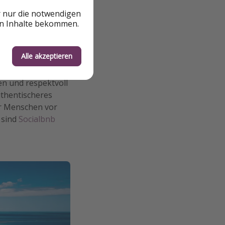
or durch
r nur die notwendigen
en Inhalte bekommen.
Alle akzeptieren
e Kraft für
n und respektvoll
uthentischeres
er Menschen vor
 sind
Socialbnb