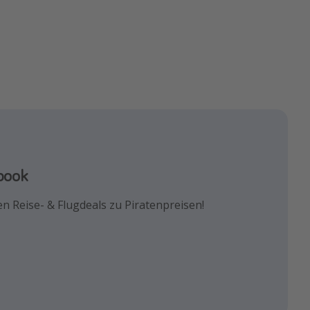
agram
book
k!
euesten Reisetrends & besten
n Reise- & Flugdeals zu Piratenpreisen!
und die besten Reisehacks!