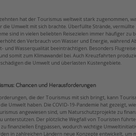
rzehnten hat der Tourismus weltweit stark zugenommen, was
r die Umwelt mit sich brachte. Überfüllte Strände, vermüllt
me sind in vielen beliebten Reisezielen immer häufiger zu 
rhöht den Verbrauch von Wasser und Energie, während Ab
t- und Wasserqualität beeinträchtigen. Besonders Flugreise
nd somit zum Klimawandel bei. Auch Kreuzfahrten produz
 schädigen die Umwelt und überlasten Küstengebiete.
rismus: Chancen und Herausforderungen
orderungen, die der Tourismus mit sich bringt, kann Touris
die Umwelt haben. Die COVID-19-Pandemie hat gezeigt, wie 
urismus angewiesen sind, um Naturschutzprojekte zu finan
zu unterstützen. Der plötzliche Wegfall von Touristen führte 
zu finanziellen Engpässen, wodurch wichtige Umweltinitiat
den in zahlreichen Ländern neue Konzepte entwickelt, um 