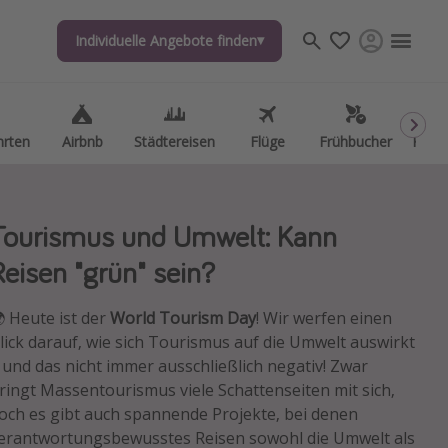
Individuelle Angebote finden
Individuelle Angebote finden
hrten
hrten
Airbnb
Airbnb
Städtereisen
Städtereisen
Flüge
Flüge
Frühbucher
Frühbucher
Kurzu
Kurzu
Tourismus und Umwelt: Kann
Reisen "grün" sein?
 Heute ist der
World Tourism Day
! Wir werfen einen
lick darauf, wie sich Tourismus auf die Umwelt auswirkt
 und das nicht immer ausschließlich negativ! Zwar
ringt Massentourismus viele Schattenseiten mit sich,
och es gibt auch spannende Projekte, bei denen
erantwortungsbewusstes Reisen sowohl die Umwelt als