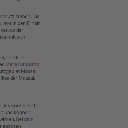
schutz stehen. Die
irekt in den Erhalt
ber, da der
en mit sich
ei, sondern
das
Mara Naboisho
hutzgebiet Maasai
lkes der Maasai,
des Korallenriffs
ert und können
wirken. Bei
dem
angeboten.