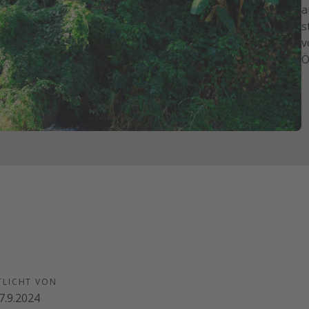
a
s
v
Ö
TLICHT VON
7.9.2024