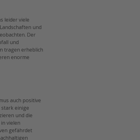
 leider viele
e Landschaften und
beobachten. Der
fall und
n tragen erheblich
ieren enorme
mus auch positive
stark einige
zieren und die
in vielen
iven gefährdet
nachhaltigen