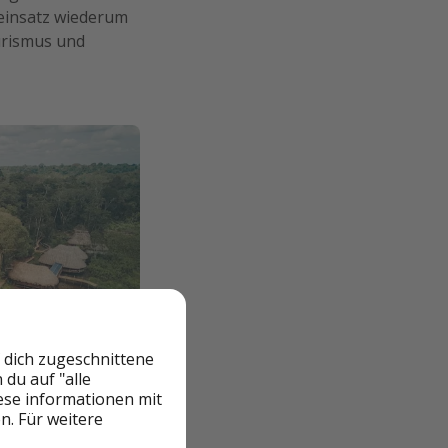
einsatz wiederum
ourismus und
 dich zugeschnittene
du auf "alle
iese informationen mit
die Bedeutung
n. Für weitere
ns und fördert