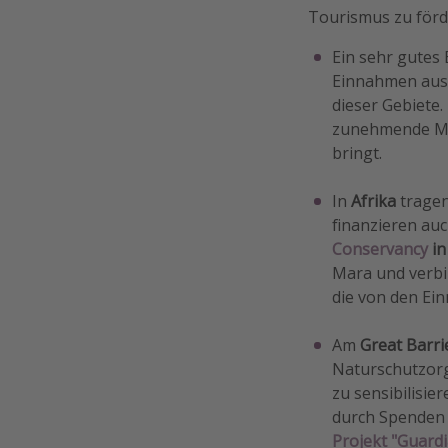
Tourismus zu förd
Ein sehr gutes B
Einnahmen aus E
dieser Gebiete
zunehmende Ma
bringt.
In
Afrika
tragen
finanzieren auc
Conservancy
in
Mara und verbi
die von den Ei
Am
Great Barri
Naturschutzorg
zu sensibilisi
durch Spenden 
Projekt "Guardi