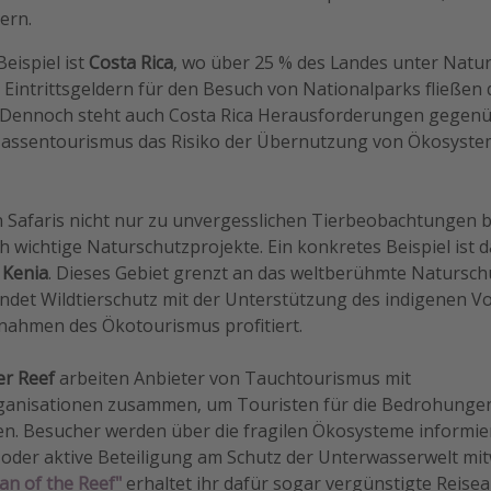
ern.
eispiel ist
Costa Rica
, wo über 25 % des Landes unter Natur
intrittsgeldern für den Besuch von Nationalparks fließen d
. Dennoch steht auch Costa Rica Herausforderungen gegenü
ssentourismus das Risiko der Übernutzung von Ökosystem
 Safaris nicht nur zu unvergesslichen Tierbeobachtungen b
h wichtige Naturschutzprojekte. Ein konkretes Beispiel ist 
 Kenia
. Dieses Gebiet grenzt an das weltberühmte Natursc
ndet Wildtierschutz mit der Unterstützung des indigenen Vo
nnahmen des Ökotourismus profitiert.
er Reef
arbeiten Anbieter von Tauchtourismus mit
anisationen zusammen, um Touristen für die Bedrohungen 
eren. Besucher werden über die fragilen Ökosysteme informi
oder aktive Beteiligung am Schutz der Unterwasserwelt mit
an of the Reef"
erhaltet ihr dafür sogar vergünstigte Reise