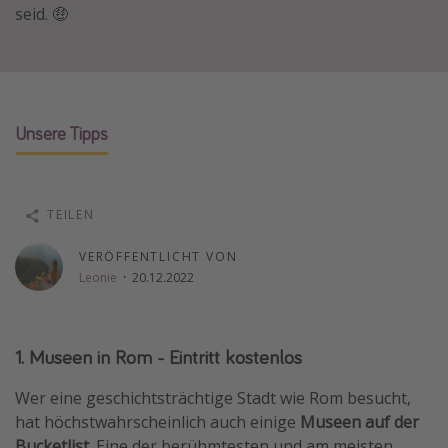
seid. 🤑
Wochenendtrip
Singlereisen
Strandurlaub
Gruppenreisen
Unsere Tipps
Hotels in Hamburg
Hotels in Amsterdam
TEILEN
Hotels am Achensee
VERÖFFENTLICHT VON
Weitere Themen
Leonie
·
20.12.2022
Reise Journal
Familienurlaub in der Türkei
1. Museen in Rom - Eintritt kostenlos
Rundreisen in Thailand
Wer eine geschichtsträchtige Stadt wie Rom besucht,
Bahnreisen in der Schweiz
hat höchstwahrscheinlich auch einige
Museen auf der
Reisepassfreie Reiseziele
Bucketlist.
Eine der berühmtesten und am meisten