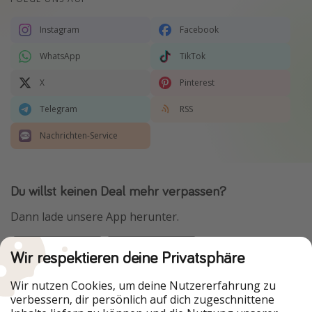
Instagram
Facebook
WhatsApp
TikTok
X
Pinterest
Telegram
RSS
Nachrichten-Service
Du willst keinen Deal mehr verpassen?
Dann lade unsere App herunter.
Wir respektieren deine Privatsphäre
Urlaubspiraten ist Teil der HolidayPirates Group
Wir nutzen Cookies, um deine Nutzererfahrung zu
verbessern, dir persönlich auf dich zugeschnittene
Unsere Märkte