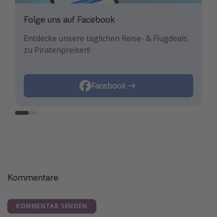
Folge uns auf Facebook
Folge uns auf Instagram
Folge uns auf TikTok!
Entdecke unsere täglichen Reise- & Flugdeals
Lass uns dich mit den neuesten Reisetrends &
Für die heißesten Deals und die besten
zu Piratenpreisen!
besten Reisedeals inspirieren!
Reisehacks!
Instagram
Facebook
TikTok
Kommentare
KOMMENTAR SENDEN