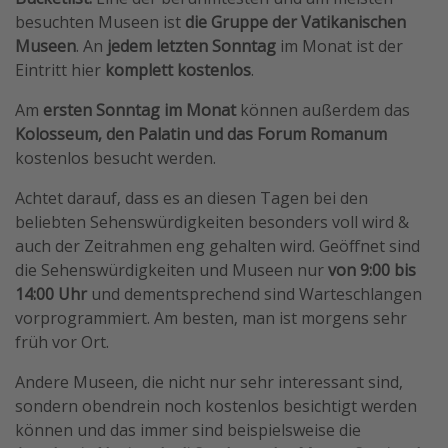
besuchten Museen ist
die
Gruppe der Vatikanischen
Travel Know How
Museen
. An
jedem letzten Sonntag
im Monat ist der
Silvesterreisen
Eintritt hier
komplett kostenlos
.
Last Minute Urlaub Mallorca
Am
ersten Sonntag im Monat
können außerdem das
Last Minute Urlaub Deutschland
Kolosseum, den Palatin und das Forum Romanum
kostenlos besucht werden.
Achtet darauf, dass es an diesen Tagen bei den
beliebten Sehenswürdigkeiten besonders voll wird &
auch der Zeitrahmen eng gehalten wird. Geöffnet sind
die Sehenswürdigkeiten und Museen
nur
von 9:00 bis
14:00 Uhr
und dementsprechend sind Warteschlangen
vorprogrammiert. Am besten, man ist morgens sehr
früh vor Ort.
Andere Museen, die nicht nur sehr interessant sind,
sondern obendrein noch kostenlos besichtigt werden
können und das immer sind beispielsweise die