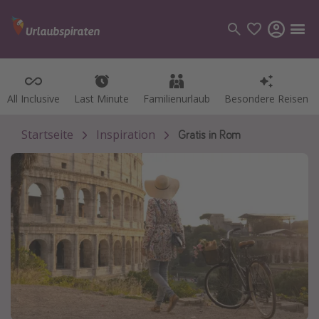
All Inclusive
All Inclusive
Last Minute
Last Minute
Familienurlaub
Familienurlaub
Besondere Reisen
Besondere Reisen
Kategorien
Flüge
Startseite
Inspiration
Gratis in Rom
Hotel
Pauschalreisen
Kreuzfahrten
Reiseziele
Alle Reiseziele
Bodensee Urlaub
Gozo Urlaub