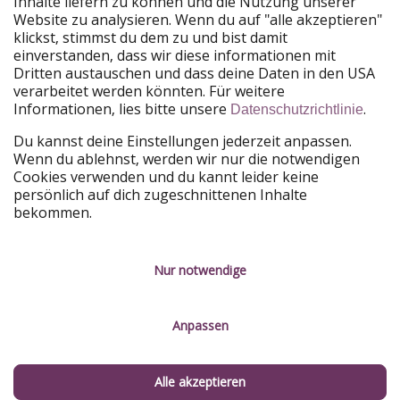
Inhalte liefern zu können und die Nutzung unserer
Website zu analysieren. Wenn du auf "alle akzeptieren"
PiratinViaggio
HolidayPirates
klickst, stimmst du dem zu und bist damit
VakantiePiraten
WakacyjniPiraci
einverstanden, dass wir diese informationen mit
VoyagesPirates
Ferienpiraten
Dritten austauschen und dass deine Daten in den USA
Urlaubspiraten
ViajerosPiratas
verarbeitet werden könnten. Für weitere
TravelPirates
Informationen, lies bitte unsere
.
Datenschutzrichtlinie
Unsere Gruppe
Du kannst deine Einstellungen jederzeit anpassen.
HolidayPirates Group
Wenn du ablehnst, werden wir nur die notwendigen
Cookies verwenden und du kannt leider keine
Lerne uns kennen
Rechtliches
persönlich auf dich zugeschnittenen Inhalte
bekommen.
Über uns
Datenschutz
Karriere
Impressum
Nur notwendige
Presse
Unsere Regeln
Anpassen
Partner
Kontakt
Nachhaltigkeit
Service-Kontrolle
Alle akzeptieren