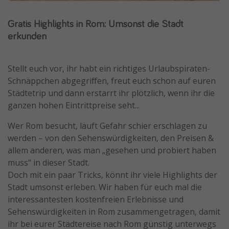
Normandie Urlaub
Gratis Highlights in Rom: Umsonst die Stadt
Goa Urlaub
erkunden
St. Lucia Urlaub
Kefalonia Urlaub
Stellt euch vor, ihr habt ein richtiges Urlaubspiraten-
Krabi Urlaub
Schnäppchen abgegriffen, freut euch schon auf euren
Städtetrip und dann erstarrt ihr plötzlich, wenn ihr die
Tulum Urlaub
ganzen hohen Eintrittpreise seht...
Sri Lanka Rundreise
Wer Rom besucht, läuft Gefahr schier erschlagen zu
Japan Rundreise
werden – von den Sehenswürdigkeiten, den Preisen &
allem anderen, was man „gesehen und probiert haben
Reisethemen
muss“ in dieser Stadt.
Doch mit ein paar Tricks, könnt ihr viele Highlights der
Alle Reisethemen
Stadt umsonst erleben. Wir haben für euch mal die
Wellnessurlaub
interessantesten kostenfreien Erlebnisse und
Disneyland Paris
Sehenswürdigkeiten in Rom zusammengetragen, damit
ihr bei eurer Städtereise nach Rom günstig unterwegs
Roadtrips