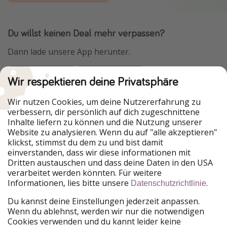
Du willst keinen Deal mehr verpassen?
Dann lade unsere App herunter.
Wir respektieren deine Privatsphäre
Urlaubspiraten ist Teil der HolidayPirates Group
Wir nutzen Cookies, um deine Nutzererfahrung zu
verbessern, dir persönlich auf dich zugeschnittene
Unsere Märkte
Inhalte liefern zu können und die Nutzung unserer
Website zu analysieren. Wenn du auf "alle akzeptieren"
PiratinViaggio
HolidayPirates
klickst, stimmst du dem zu und bist damit
VakantiePiraten
WakacyjniPiraci
einverstanden, dass wir diese informationen mit
VoyagesPirates
Ferienpiraten
Dritten austauschen und dass deine Daten in den USA
Urlaubspiraten
ViajerosPiratas
verarbeitet werden könnten. Für weitere
TravelPirates
Informationen, lies bitte unsere
.
Datenschutzrichtlinie
Unsere Gruppe
Du kannst deine Einstellungen jederzeit anpassen.
HolidayPirates Group
Wenn du ablehnst, werden wir nur die notwendigen
Cookies verwenden und du kannt leider keine