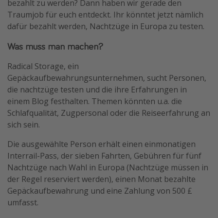
bezahlt zu werden? Dann haben wir gerade den
Wochenendtrip
Traumjob für euch entdeckt. Ihr könntet jetzt nämlich
dafür bezahlt werden, Nachtzüge in Europa zu testen.
Singlereisen
Strandurlaub
Was muss man machen?
Gruppenreisen
Radical Storage, ein
Hotels in Hamburg
Gepäckaufbewahrungsunternehmen, sucht Personen,
die nachtzüge testen und die ihre Erfahrungen in
Hotels in Amsterdam
einem Blog festhalten. Themen könnten u.a. die
Hotels am Achensee
Schlafqualität, Zugpersonal oder die Reiseerfahrung an
sich sein.
Weitere Themen
Die ausgewählte Person erhält einen einmonatigen
Reise Journal
Interrail-Pass, der sieben Fahrten, Gebühren für fünf
Nachtzüge nach Wahl in Europa (Nachtzüge müssen in
Familienurlaub in der Türkei
der Regel reserviert werden), einen Monat bezahlte
Rundreisen in Thailand
Gepäckaufbewahrung und eine Zahlung von 500 £
Bahnreisen in der Schweiz
umfasst.
Reisepassfreie Reiseziele