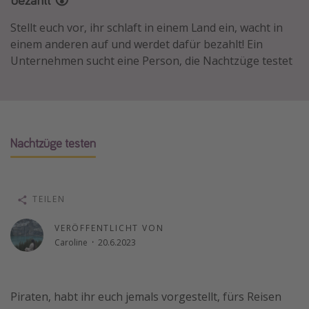
Normandie Urlaub
Stellt euch vor, ihr schlaft in einem Land ein, wacht in
Goa Urlaub
einem anderen auf und werdet dafür bezahlt! Ein
Unternehmen sucht eine Person, die Nachtzüge testet
St. Lucia Urlaub
Kefalonia Urlaub
Krabi Urlaub
Tulum Urlaub
Nachtzüge testen
Sri Lanka Rundreise
Japan Rundreise
TEILEN
Reisethemen
VERÖFFENTLICHT VON
Alle Reisethemen
Caroline
·
20.6.2023
Wellnessurlaub
Disneyland Paris
Piraten, habt ihr euch jemals vorgestellt, fürs Reisen
Roadtrips