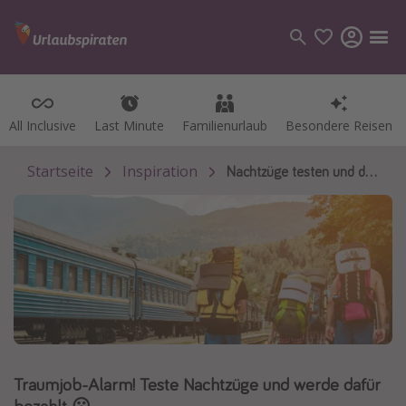
All Inclusive
All Inclusive
Last Minute
Last Minute
Familienurlaub
Familienurlaub
Besondere Reisen
Besondere Reisen
Kategorien
Flüge
Startseite
Inspiration
Nachtzüge testen und dafür bezahlt werden
Hotel
Pauschalreisen
Kreuzfahrten
Reiseziele
Alle Reiseziele
Bodensee Urlaub
Traumjob-Alarm! Teste Nachtzüge und werde dafür
Gozo Urlaub
bezahlt 😮