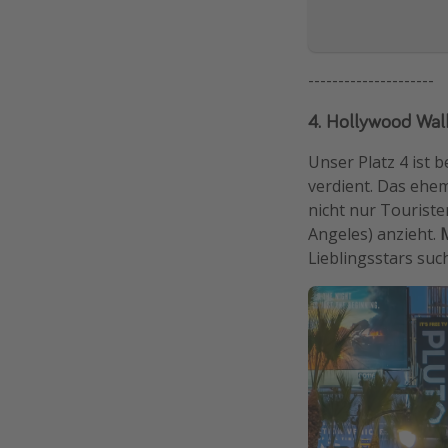
---------------------
4. Hollywood Walk
Unser Platz 4 ist b
verdient. Das ehem
nicht nur Touriste
Angeles) anzieht.
M
Lieblingsstars suc