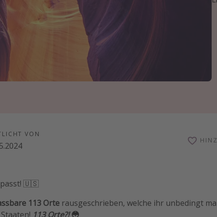
TLICHT VON
HIN
5.2024
passt! 🇺🇸
assbare 113 Orte
rausgeschrieben, welche ihr unbedingt mal
 Staaten!
113 Orte?!
😳