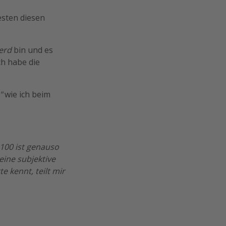
esten diesen
erd
bin und es
ch habe die
"
wie ich beim
z 100 ist genauso
eine subjektive
kennt, teilt mir