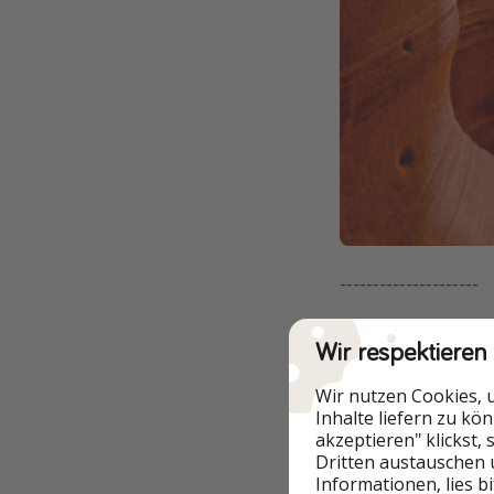
---------------------
2. Nā Pali Coast, 
Wir respektieren
Bizarr und wunder
Wir nutzen Cookies, 
Filmen. Sie liegt 
Inhalte liefern zu kö
einem Helikopterfl
akzeptieren" klickst,
Dritten austauschen 
Informationen, lies b