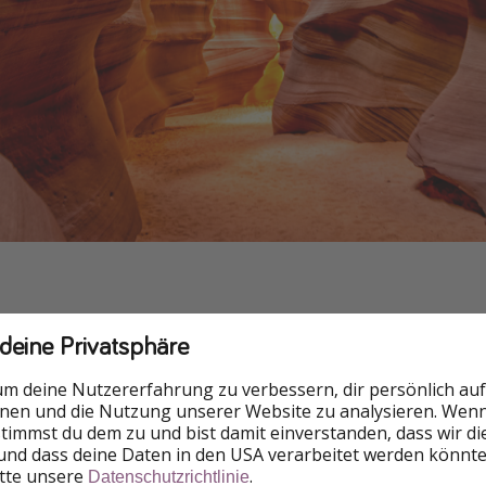
Kauai, Hawaii
 deine Privatsphäre
schön! Vermutlich kennt man die Küste eher aus der Werbu
um deine Nutzererfahrung zu verbessern, dir persönlich auf
auf der eher unbekannteren Insel
Kauai
. Am schönsten sieht 
nnen und die Nutzung unserer Website zu analysieren. Wenn 
ug.
 stimmst du dem zu und bist damit einverstanden, dass wir d
und dass deine Daten in den USA verarbeitet werden könnte
itte unsere
.
Datenschutzrichtlinie