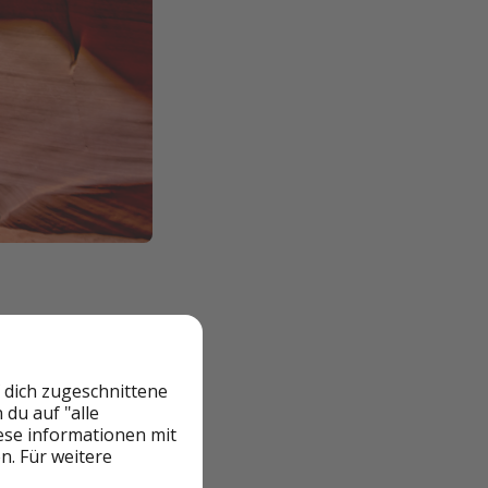
ng oder aus
 dich zugeschnittene
man die Küste bei
du auf "alle
iese informationen mit
n. Für weitere