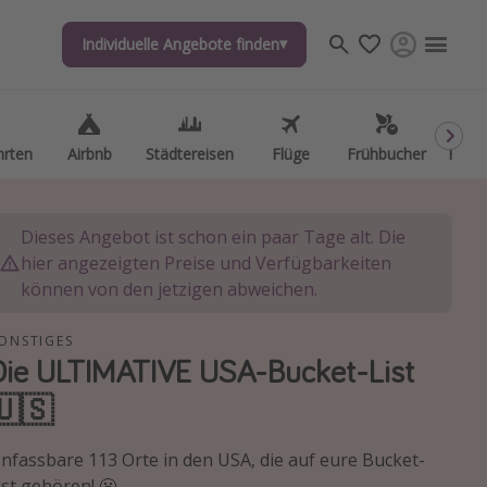
Individuelle Angebote finden
Individuelle Angebote finden
hrten
hrten
Airbnb
Airbnb
Städtereisen
Städtereisen
Flüge
Flüge
Frühbucher
Frühbucher
Kurzu
Kurzu
Dieses Angebot ist schon ein paar Tage alt. Die
hier angezeigten Preise und Verfügbarkeiten
können von den jetzigen abweichen.
ONSTIGES
Die ULTIMATIVE USA-Bucket-List
🇺🇸
nfassbare 113 Orte in den USA, die auf eure Bucket-
ist gehören! 😬