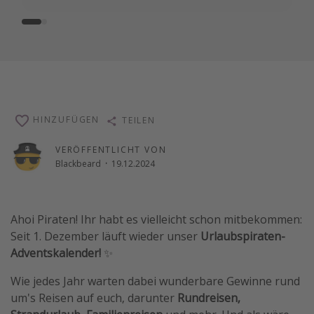
Travel Know How
Silvesterreisen
Last Minute Urlaub Mallorca
Last Minute Urlaub Deutschland
HINZUFÜGEN
TEILEN
VERÖFFENTLICHT VON
Blackbeard
·
19.12.2024
Ahoi Piraten! Ihr habt es vielleicht schon mitbekommen:
Seit 1. Dezember läuft wieder unser
Urlaubspiraten-
Adventskalender!
✨
Wie jedes Jahr warten dabei wunderbare Gewinne rund
um's Reisen auf euch, darunter
Rundreisen,