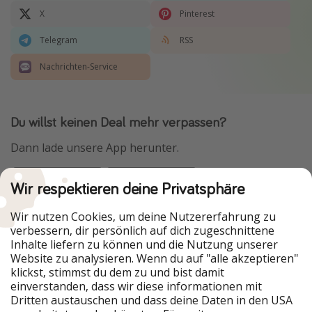
X
Pinterest
Telegram
RSS
Nachrichten-Service
Du willst keinen Deal mehr verpassen?
Dann lade unsere App herunter.
Wir respektieren deine Privatsphäre
Urlaubspiraten ist Teil der HolidayPirates Group
Wir nutzen Cookies, um deine Nutzererfahrung zu
verbessern, dir persönlich auf dich zugeschnittene
Unsere Märkte
Inhalte liefern zu können und die Nutzung unserer
Website zu analysieren. Wenn du auf "alle akzeptieren"
PiratinViaggio
HolidayPirates
klickst, stimmst du dem zu und bist damit
VakantiePiraten
WakacyjniPiraci
einverstanden, dass wir diese informationen mit
VoyagesPirates
Ferienpiraten
Dritten austauschen und dass deine Daten in den USA
Urlaubspiraten
ViajerosPiratas