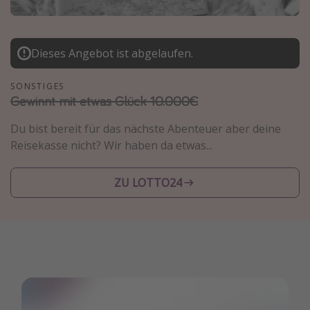
Normandie Urlaub
Goa Urlaub
Dieses Angebot ist abgelaufen.
St. Lucia Urlaub
Kefalonia Urlaub
SONSTIGES
Gewinnt mit etwas Glück 10.000€
Krabi Urlaub
Tulum Urlaub
Du bist bereit für das nächste Abenteuer aber deine
Reisekasse nicht? Wir haben da etwas...
Sri Lanka Rundreise
Japan Rundreise
ZU LOTTO24
Reisethemen
Alle Reisethemen
Wellnessurlaub
Disneyland Paris
Roadtrips