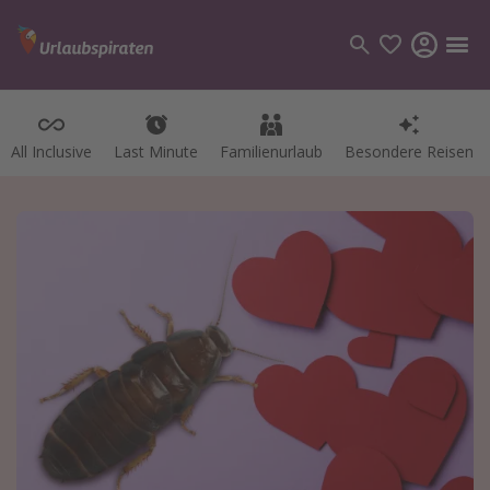
All Inclusive
Last Minute
Familienurlaub
Besondere Reisen
Kategorien
Flüge
Hotel
Pauschalreisen
Kreuzfahrten
Reiseziele
Alle Reiseziele
Bodensee Urlaub
Gozo Urlaub