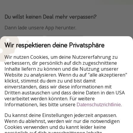
Du willst keinen Deal mehr verpassen?
Dann lade unsere App herunter.
Wir respektieren deine Privatsphäre
Urlaubspiraten ist Teil der HolidayPirates Group
Wir nutzen Cookies, um deine Nutzererfahrung zu
verbessern, dir persönlich auf dich zugeschnittene
Unsere Märkte
Inhalte liefern zu können und die Nutzung unserer
Website zu analysieren. Wenn du auf "alle akzeptieren"
PiratinViaggio
HolidayPirates
klickst, stimmst du dem zu und bist damit
VakantiePiraten
WakacyjniPiraci
einverstanden, dass wir diese informationen mit
VoyagesPirates
Ferienpiraten
Dritten austauschen und dass deine Daten in den USA
Urlaubspiraten
ViajerosPiratas
verarbeitet werden könnten. Für weitere
TravelPirates
Informationen, lies bitte unsere
.
Datenschutzrichtlinie
Unsere Gruppe
Du kannst deine Einstellungen jederzeit anpassen.
HolidayPirates Group
Wenn du ablehnst, werden wir nur die notwendigen
Cookies verwenden und du kannt leider keine
Lerne uns kennen
Rechtliches
persönlich auf dich zugeschnittenen Inhalte