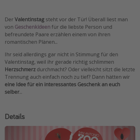
Wochenendtrip
Singlereisen
Der
Valentinstag
steht vor der Tür! Überall liest man
von
Geschenkideen
für die liebste Person und
Strandurlaub
befreundete Paare erzählen einem von ihren
Gruppenreisen
romantischen Plänen...
Hotels in Hamburg
Ihr seid allerdings gar nicht in Stimmung für den
Hotels in Amsterdam
Valentinstag, weil ihr gerade richtig schlimmen
Hotels am Achensee
Herzschmerz
durchmacht? Oder vielleicht sitzt die letzte
Trennung auch einfach noch zu tief? Dann hätten wir
eine Idee für ein interessantes Geschenk an euch
Weitere Themen
selber
...
Reise Journal
Familienurlaub in der Türkei
Details
Rundreisen in Thailand
Bahnreisen in der Schweiz
Reisepassfreie Reiseziele