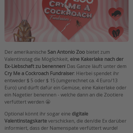
Travel Know How
Silvesterreisen
Last Minute Urlaub Mallorca
Last Minute Urlaub Deutschland
Der amerikanische
San Antonio Zoo
bietet zum
Valentinstag die Möglichkeit,
eine Kakerlake nach der
Ex-Liebschaft zu benennen
! Das Ganze läuft unter dem
Cry Me a Cockroach Fundraiser
: Hierbei spendet ihr
entweder $ 5 oder $ 15 (umgerechnet ca. 4 Euro/13
Euro) und dürft dafür ein Gemüse, eine Kakerlake oder
ein Nagetier benennen - welche dann an die Zootiere
verfüttert werden 😬
Optional könnt ihr sogar eine
digitale
Valentinstagskarte
verschicken, die den/die Ex darüber
informiert, dass der Namenspate verfüttert wurde!