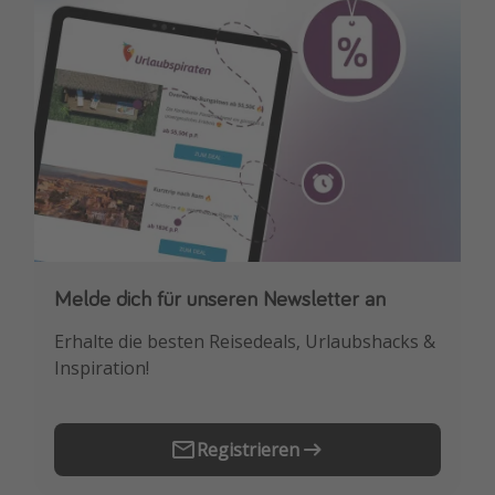
Melde dich für unseren Newsletter an
Downloade unsere App
Erhalte die besten Reisedeals, Urlaubshacks &
Buche die besten Reiseschnäppchen als
Inspiration!
Erstes.
Registrieren