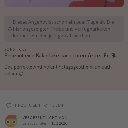
Normandie Urlaub
Goa Urlaub
Dieses Angebot ist schon ein paar Tage alt. Die
St. Lucia Urlaub
hier angezeigten Preise und Verfügbarkeiten
Kefalonia Urlaub
können von den jetzigen abweichen.
Krabi Urlaub
SONSTIGES
Tulum Urlaub
Benennt eine Kakerlake nach eurem/eurer Ex! 🪳
Sri Lanka Rundreise
Das perfekte Anti-Valentinstagsgeschenk an euch
Japan Rundreise
selber 😉
Reisethemen
Alle Reisethemen
HINZUFÜGEN
TEILEN
Wellnessurlaub
Disneyland Paris
VERÖFFENTLICHT VON
Urlaubspiraten
·
13.2.2026
Roadtrips