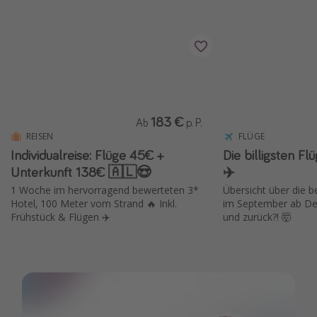
183 €
Ab
p. P.
REISEN
FLÜGE
Individualreise: Flüge 45€ +
Die billigsten F
Unterkunft 138€ 🇦🇱😍
✈️
1 Woche im hervorragend bewerteten 3*
Übersicht über die 
Hotel, 100 Meter vom Strand 🔥 Inkl.
im September ab Deu
Frühstück & Flügen ✈️
und zurück?! 🤯