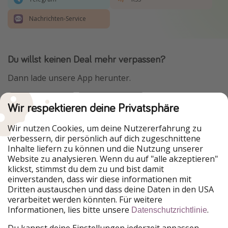
Nachrichten-Service
Du willst keinen Deal mehr verpassen?
Dann lade unsere App herunter.
Wir respektieren deine Privatsphäre
Urlaubspiraten ist Teil der HolidayPirates Group
Wir nutzen Cookies, um deine Nutzererfahrung zu
verbessern, dir persönlich auf dich zugeschnittene
Unsere Märkte
Inhalte liefern zu können und die Nutzung unserer
Website zu analysieren. Wenn du auf "alle akzeptieren"
PiratinViaggio
HolidayPirates
klickst, stimmst du dem zu und bist damit
VakantiePiraten
WakacyjniPiraci
einverstanden, dass wir diese informationen mit
VoyagesPirates
Ferienpiraten
Dritten austauschen und dass deine Daten in den USA
Urlaubspiraten
ViajerosPiratas
verarbeitet werden könnten. Für weitere
TravelPirates
Informationen, lies bitte unsere
.
Datenschutzrichtlinie
Unsere Gruppe
Du kannst deine Einstellungen jederzeit anpassen.