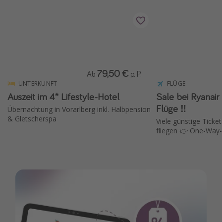
Wochenendtrip
Singlereisen
Strandurlaub
Gruppenreisen
79,50 €
Ab
p. P.
Hotels in Hamburg
UNTERKUNFT
FLÜGE
Hotels in Amsterdam
Auszeit im 4* Lifestyle-Hotel
Sale bei Ryanair ✈️ 15 % Rabat
Flüge ‼️
Hotels am Achensee
Übernachtung in Vorarlberg inkl. Halbpension
& Gletscherspa
Viele günstige Ticket
fliegen 👉 One-Way-
Weitere Themen
Reise Journal
Familienurlaub in der Türkei
Rundreisen in Thailand
Bahnreisen in der Schweiz
Reisepassfreie Reiseziele