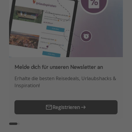
Travel Know How
Silvesterreisen
Last Minute Urlaub Mallorca
Last Minute Urlaub Deutschland
Melde dich für unseren Newsletter an
Downloade unsere App
Erhalte die besten Reisedeals, Urlaubshacks &
Buche die besten Reiseschnäppchen als
Inspiration!
Erstes.
Registrieren