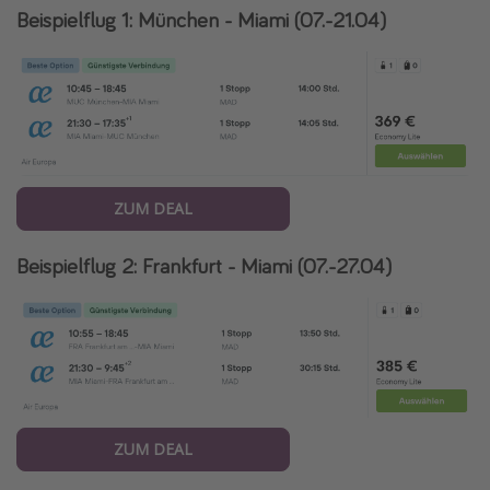
Beispielflug 1: München - Miami (07.-21.04)
Travel Know How
Silvesterreisen
Last Minute Urlaub Mallorca
Last Minute Urlaub Deutschland
ZUM DEAL
Beispielflug 2: Frankfurt - Miami (07.-27.04)
ZUM DEAL