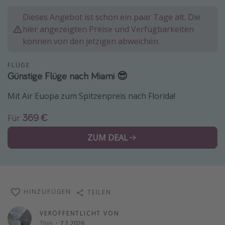
Normandie Urlaub
Dieses Angebot ist schon ein paar Tage alt. Die
Goa Urlaub
hier angezeigten Preise und Verfügbarkeiten
können von den jetzigen abweichen.
St. Lucia Urlaub
Kefalonia Urlaub
FLÜGE
Günstige Flüge nach Miami 😎
Krabi Urlaub
Tulum Urlaub
Mit Air Euopa zum Spitzenpreis nach Florida!
Sri Lanka Rundreise
369 €
Für
Japan Rundreise
ZUM DEAL
Reisethemen
Alle Reisethemen
Wellnessurlaub
HINZUFÜGEN
TEILEN
Disneyland Paris
VERÖFFENTLICHT VON
Roadtrips
Thijs
·
7.1.2026