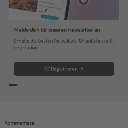
Melde dich für unseren Newsletter an
Downloade unsere App
Erhalte die besten Reisedeals, Urlaubshacks &
Buche die besten Reiseschnäppchen als
Inspiration!
Erstes.
Registrieren
Kommentare