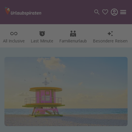
All Inclusive
Last Minute
Familienurlaub
Besondere Reisen
Kategorien
Flüge
Hotel
Pauschalreisen
Kreuzfahrten
Reiseziele
Alle Reiseziele
Bodensee Urlaub
Gozo Urlaub