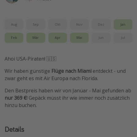
Wochenendtrip
Singlereisen
Aug
Sep
Okt
Nov
Dez
Jan
Strandurlaub
Gruppenreisen
Feb
Mär
Apr
Mai
Jun
Jul
Hotels in Hamburg
Hotels in Amsterdam
Ahoi USA-Piraten! 🇺🇸
Hotels am Achensee
Wir haben günstige
Flüge nach Miami
entdeckt - und
zwar geht es mit Air Europa nach Florida.
Weitere Themen
Den Bestpreis haben wir von Januar - Mai gefunden ab
Reise Journal
nur 369 €
! Gepäck müsst ihr wie immer noch zusätzlich
hinzu buchen.
Familienurlaub in der Türkei
Rundreisen in Thailand
Bahnreisen in der Schweiz
Details
Reisepassfreie Reiseziele