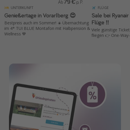
79 €
Ab
p. P.
UNTERKUNFT
FLÜGE
Genießertage in Vorarlberg 😍
Sale bei Ryanair ✈️ 15 % Rabat
Flüge ‼️
Bestpreis auch im Sommer! ☀️ Übernachtung
im 4* TUI BLUE Montafon mit Halbpension &
Viele günstige Ticket
Wellness 💙
fliegen 👉 One-Way-