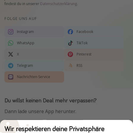
findest du in unserer
Datenschutzerklärung
.
FOLGE UNS AUF
Instagram
Facebook
WhatsApp
TikTok
X
Pinterest
Telegram
RSS
Nachrichten-Service
Du willst keinen Deal mehr verpassen?
Dann lade unsere App herunter.
Wir respektieren deine Privatsphäre