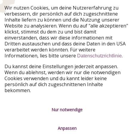
Urlaubspiraten ist Teil der HolidayPirates Group
Wir nutzen Cookies, um deine Nutzererfahrung zu
verbessern, dir persönlich auf dich zugeschnittene
Unsere Märkte
Inhalte liefern zu können und die Nutzung unserer
Website zu analysieren. Wenn du auf "alle akzeptieren"
PiratinViaggio
HolidayPirates
klickst, stimmst du dem zu und bist damit
VakantiePiraten
WakacyjniPiraci
einverstanden, dass wir diese informationen mit
VoyagesPirates
Ferienpiraten
Dritten austauschen und dass deine Daten in den USA
Urlaubspiraten
ViajerosPiratas
verarbeitet werden könnten. Für weitere
TravelPirates
Informationen, lies bitte unsere
.
Datenschutzrichtlinie
Unsere Gruppe
Du kannst deine Einstellungen jederzeit anpassen.
HolidayPirates Group
Wenn du ablehnst, werden wir nur die notwendigen
Cookies verwenden und du kannt leider keine
Lerne uns kennen
Rechtliches
persönlich auf dich zugeschnittenen Inhalte
bekommen.
Über uns
Datenschutz
Karriere
Impressum
Nur notwendige
Presse
Unsere Regeln
Anpassen
Partner
Kontakt