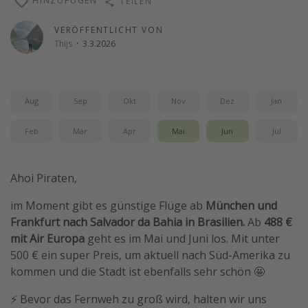
HINZUFÜGEN
TEILEN
Wochenendtrip
VERÖFFENTLICHT VON
Singlereisen
Thijs
·
3.3.2026
Strandurlaub
Gruppenreisen
Aug
Sep
Okt
Nov
Dez
Jan
Hotels in Hamburg
Hotels in Amsterdam
Feb
Mär
Apr
Mai
Jun
Jul
Hotels am Achensee
Ahoi Piraten,
Weitere Themen
im Moment gibt es günstige Flüge ab
München und
Reise Journal
Frankfurt nach Salvador da Bahia in Brasilien.
Ab
488 €
Familienurlaub in der Türkei
mit Air Europa
geht es im Mai und Juni los. Mit unter
500 € ein super Preis, um aktuell nach Süd-Amerika zu
Rundreisen in Thailand
kommen und die Stadt ist ebenfalls sehr schön 🤩
Bahnreisen in der Schweiz
⚡️ Bevor das Fernweh zu groß wird, halten wir uns
Reisepassfreie Reiseziele