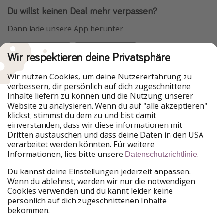
Du willst keinen Deal mehr verpassen?
Dann lade unsere App herunter.
Wir respektieren deine Privatsphäre
Urlaubspiraten ist Teil der HolidayPirates Group
Wir nutzen Cookies, um deine Nutzererfahrung zu
verbessern, dir persönlich auf dich zugeschnittene
Unsere Märkte
Inhalte liefern zu können und die Nutzung unserer
Website zu analysieren. Wenn du auf "alle akzeptieren"
PiratinViaggio
HolidayPirates
klickst, stimmst du dem zu und bist damit
VakantiePiraten
WakacyjniPiraci
einverstanden, dass wir diese informationen mit
VoyagesPirates
Ferienpiraten
Dritten austauschen und dass deine Daten in den USA
Urlaubspiraten
ViajerosPiratas
verarbeitet werden könnten. Für weitere
TravelPirates
Informationen, lies bitte unsere
.
Datenschutzrichtlinie
Unsere Gruppe
Du kannst deine Einstellungen jederzeit anpassen.
HolidayPirates Group
Wenn du ablehnst, werden wir nur die notwendigen
Cookies verwenden und du kannt leider keine
Lerne uns kennen
Rechtliches
persönlich auf dich zugeschnittenen Inhalte
bekommen.
Über uns
Datenschutz