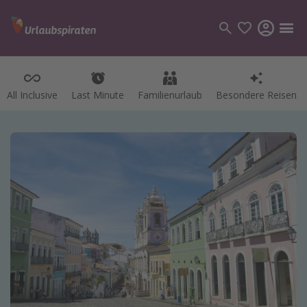
All Inclusive
Last Minute
Familienurlaub
Besondere Reisen
Kategorien
Flüge
Hotel
Pauschalreisen
Kreuzfahrten
Reiseziele
Alle Reiseziele
Bodensee Urlaub
Gozo Urlaub