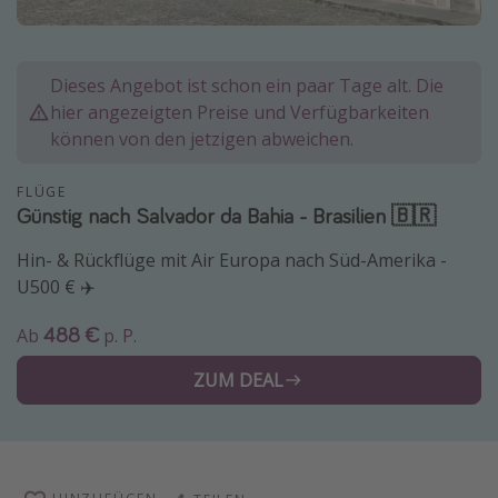
Normandie Urlaub
Goa Urlaub
Dieses Angebot ist schon ein paar Tage alt. Die
St. Lucia Urlaub
hier angezeigten Preise und Verfügbarkeiten
Kefalonia Urlaub
können von den jetzigen abweichen.
Krabi Urlaub
FLÜGE
Tulum Urlaub
Günstig nach Salvador da Bahia - Brasilien 🇧🇷
Sri Lanka Rundreise
Hin- & Rückflüge mit Air Europa nach Süd-Amerika -
Japan Rundreise
U500 € ✈️
488 €
Ab
p. P.
Reisethemen
ZUM DEAL
Alle Reisethemen
Wellnessurlaub
Disneyland Paris
Roadtrips