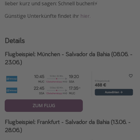
lieber kurz und sagen: Schnell buchen!⚡️
Travel Know How
Günstige Unterkünfte findet ihr
hier.
Silvesterreisen
Last Minute Urlaub Mallorca
Last Minute Urlaub Deutschland
Details
Flugbeispiel: München - Salvador da Bahia (08.06. -
23.06.)
ZUM FLUG
Flugbeispiel: Frankfurt - Salvador da Bahia (13.06. -
28.06.)