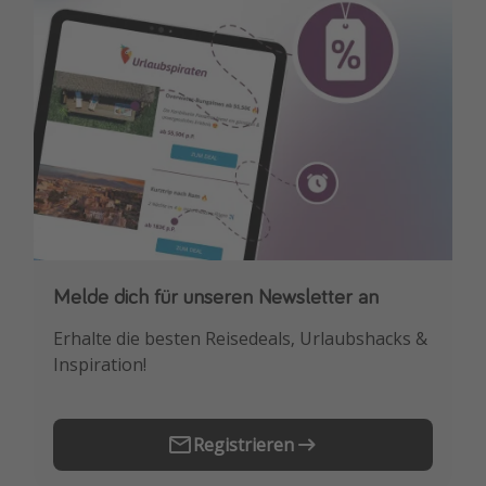
Melde dich für unseren Newsletter an
Downloade unsere App
Erhalte die besten Reisedeals, Urlaubshacks &
Buche die besten Reiseschnäppchen als
Inspiration!
Erstes.
Registrieren