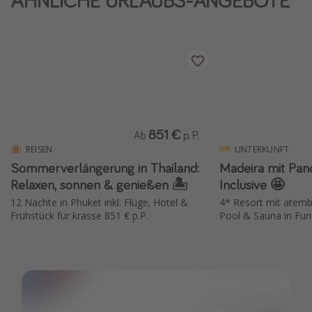
ÄHNLICHE URLAUBS-ANGEBOTE
851 €
Ab
p. P.
REISEN
UNTERKUNFT
Sommerverlängerung in Thailand:
Madeira mit Pan
Relaxen, sonnen & genießen 🏝️
Inclusive 🤩
12 Nächte in Phuket inkl. Flüge, Hotel &
4* Resort mit atemb
Frühstück für krasse 851 € p.P.
Pool & Sauna in Fun