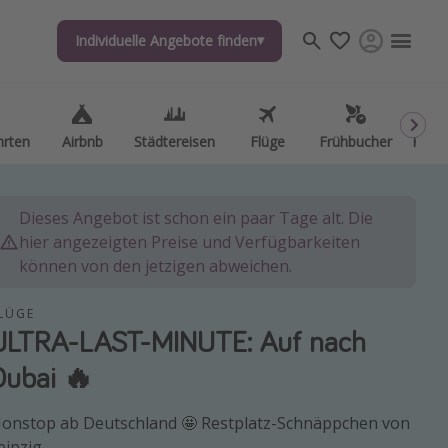
Individuelle Angebote finden
Individuelle Angebote finden
hrten
hrten
Airbnb
Airbnb
Städtereisen
Städtereisen
Flüge
Flüge
Frühbucher
Frühbucher
Kurzu
Kurzu
Dieses Angebot ist schon ein paar Tage alt. Die
hier angezeigten Preise und Verfügbarkeiten
können von den jetzigen abweichen.
LÜGE
ULTRA-LAST-MINUTE: Auf nach
Dubai 🔥
onstop ab Deutschland 🤩 Restplatz-Schnäppchen von
eipzig