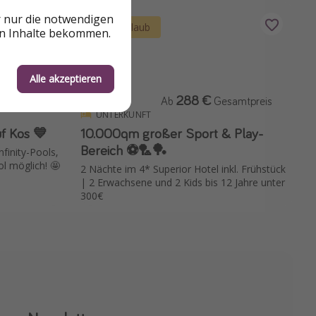
r nur die notwendigen
Familienurlaub
en Inhalte bekommen.
Alle akzeptieren
58 €
288 €
p. P.
Ab
Gesamtpreis
UNTERKUNFT
uf Kos 💙
10.000qm großer Sport & Play-
Bereich ⚽️🏸🏓
finity-Pools,
ol möglich! 🤩
2 Nächte im 4* Superior Hotel inkl. Frühstück
| 2 Erwachsene und 2 Kids bis 12 Jahre unter
300€