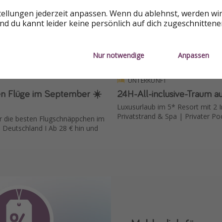
tellungen jederzeit anpassen. Wenn du ablehnst, werden wi
d du kannt leider keine persönlich auf dich zugeschnitten
Nur notwendige
Anpassen
28 €
Ab
p. P.
Ab
UNTERKUNFT
sten Flüge im September ☀️
24H-All-inclusive-Traum a
Luxusurlaub im 5* Resort mit 2 In
Privatstrand & Spa | Privater Po
r die besten Flugschnäppchen im
Deutschland I Ab 28 € hin und