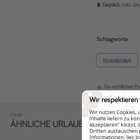
🧳 Gepäck:
Inkl. G
Schlagworte
Strandurlaub
Ein rechtliches P
Wir respektieren
Wir nutzen Cookies, 
FINDE
Inhalte liefern zu kö
ÄHNLICHE URLAUBS-ANGEBOTE
akzeptieren" klickst,
Dritten austauschen 
Informationen, lies b