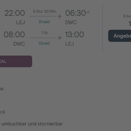
EAL
nx
ril
t umbuchbar und stornierbar