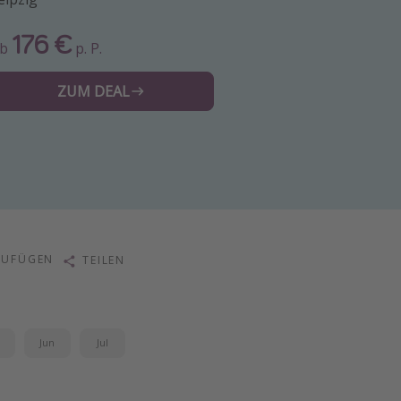
176 €
Ab
p. P.
ZUM DEAL
ZUFÜGEN
TEILEN
i
Jun
Jul