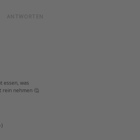
ANTWORTEN
ut essen, was
t rein nehmen 🤔
-)