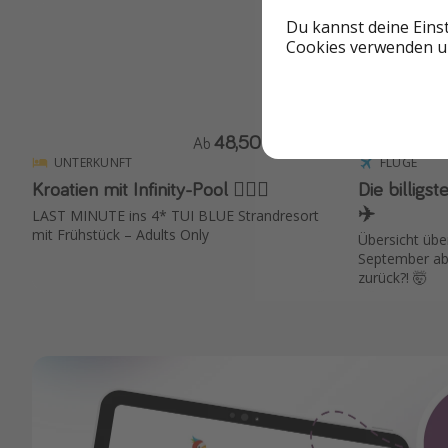
Du kannst deine Eins
Cookies verwenden un
48,50 €
Ab
p. P.
UNTERKUNFT
FLÜGE
Kroatien mit Infinity-Pool 🏊🏻‍♂️
Die billig
✈️
LAST MINUTE ins 4* TUI BLUE Strandresort
mit Frühstück – Adults Only
Übersicht übe
September ab 
zurück?! 🤯