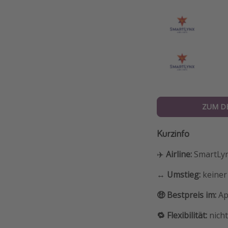
ZUM D
Kurzinfo
✈️
Airline:
SmartLy
↔️ Umstieg:
keiner
🤑 Bestpreis im:
Ap
🔁 Flexibilität:
nich