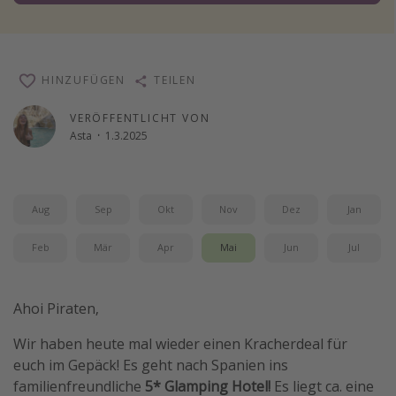
Wochenendtrip
Singlereisen
Strandurlaub
HINZUFÜGEN
TEILEN
Gruppenreisen
VERÖFFENTLICHT VON
Hotels in Hamburg
Asta
·
1.3.2025
Hotels in Amsterdam
Hotels am Achensee
Aug
Sep
Okt
Nov
Dez
Jan
Weitere Themen
Feb
Mär
Apr
Mai
Jun
Jul
Reise Journal
Familienurlaub in der Türkei
Ahoi Piraten,
Rundreisen in Thailand
Wir haben heute mal wieder einen Kracherdeal für
Bahnreisen in der Schweiz
euch im Gepäck! Es geht nach Spanien ins
familienfreundliche
5* Glamping Hotel!
Es liegt ca. eine
Reisepassfreie Reiseziele