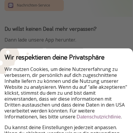
Nachrichten-Service
Du willst keinen Deal mehr verpassen?
Dann lade unsere App herunter.
Wir respektieren deine Privatsphäre
Urlaubspiraten ist Teil der HolidayPirates Group
Wir nutzen Cookies, um deine Nutzererfahrung zu
verbessern, dir persönlich auf dich zugeschnittene
Unsere Märkte
Inhalte liefern zu können und die Nutzung unserer
Website zu analysieren. Wenn du auf "alle akzeptieren"
PiratinViaggio
HolidayPirates
klickst, stimmst du dem zu und bist damit
VakantiePiraten
WakacyjniPiraci
einverstanden, dass wir diese informationen mit
VoyagesPirates
Ferienpiraten
Dritten austauschen und dass deine Daten in den USA
Urlaubspiraten
ViajerosPiratas
verarbeitet werden könnten. Für weitere
TravelPirates
Informationen, lies bitte unsere
.
Datenschutzrichtlinie
Unsere Gruppe
Du kannst deine Einstellungen jederzeit anpassen.
HolidayPirates Group