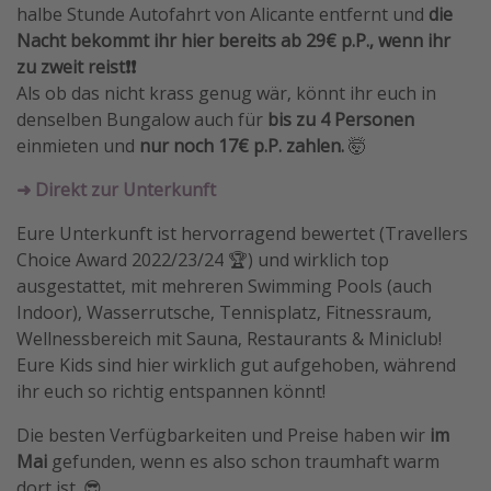
halbe Stunde Autofahrt von Alicante entfernt und
die
Travel Know How
Nacht bekommt ihr hier bereits ab 29€ p.P., wenn ihr
Silvesterreisen
zu zweit reist❗️❗️
Als ob das nicht krass genug wär, könnt ihr euch in
Last Minute Urlaub Mallorca
denselben Bungalow auch für
bis zu 4 Personen
Last Minute Urlaub Deutschland
einmieten und
nur noch 17€ p.P. zahlen.
🤯
➜ Direkt zur Unterkunft
Eure Unterkunft ist hervorragend bewertet (Travellers
Choice Award 2022/23/24 🏆) und wirklich top
ausgestattet, mit mehreren Swimming Pools (auch
Indoor), Wasserrutsche, Tennisplatz, Fitnessraum,
Wellnessbereich mit Sauna, Restaurants & Miniclub!
Eure Kids sind hier wirklich gut aufgehoben, während
ihr euch so richtig entspannen könnt!
Die besten Verfügbarkeiten und Preise haben wir
im
Mai
gefunden, wenn es also schon traumhaft warm
dort ist. 😎