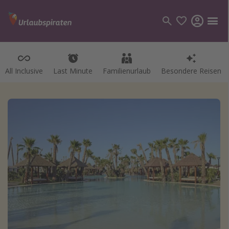
All Inclusive
Last Minute
Familienurlaub
Besondere Reisen
Kategorien
Flüge
Hotel
Pauschalreisen
Kreuzfahrten
Reiseziele
Alle Reiseziele
Bodensee Urlaub
Gozo Urlaub