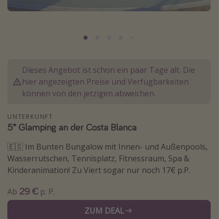
Normandie Urlaub
Goa Urlaub
St. Lucia Urlaub
Kefalonia Urlaub
Dieses Angebot ist schon ein paar Tage alt. Die
Krabi Urlaub
hier angezeigten Preise und Verfügbarkeiten
Tulum Urlaub
können von den jetzigen abweichen.
Sri Lanka Rundreise
UNTERKUNFT
Japan Rundreise
5* Glamping an der Costa Blanca
🇪🇸 Im Bunten Bungalow mit Innen- und Außenpools,
Reisethemen
Wasserrutschen, Tennisplatz, Fitnessraum, Spa &
Alle Reisethemen
Kinderanimation! Zu Viert sogar nur noch 17€ p.P.
Wellnessurlaub
29 €
Ab
p. P.
Disneyland Paris
ZUM DEAL
Roadtrips