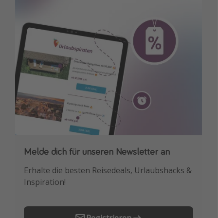
Melde dich für unseren Newsletter an
Downloade unsere App
Erhalte die besten Reisedeals, Urlaubshacks &
Buche die besten Reiseschnäppchen als
Inspiration!
Erstes.
Registrieren