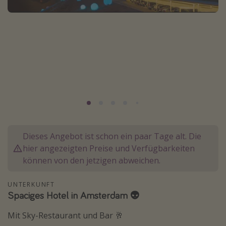
Normandie Urlaub
Goa Urlaub
St. Lucia Urlaub
Kefalonia Urlaub
Krabi Urlaub
Tulum Urlaub
Sri Lanka Rundreise
Japan Rundreise
Dieses Angebot ist schon ein paar Tage alt. Die
hier angezeigten Preise und Verfügbarkeiten
Reisethemen
können von den jetzigen abweichen.
Alle Reisethemen
UNTERKUNFT
Wellnessurlaub
Spaciges Hotel in Amsterdam 👽
Disneyland Paris
Mit Sky-Restaurant und Bar 🥂
Roadtrips