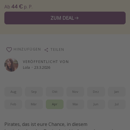
44 €
Ab
p. P.
Wochenendtrip
Singlereisen
ZUM DEAL
Strandurlaub
Gruppenreisen
Hotels in Hamburg
HINZUFÜGEN
TEILEN
Hotels in Amsterdam
VERÖFFENTLICHT VON
Hotels am Achensee
Lola
·
23.3.2026
Weitere Themen
Reise Journal
Aug
Sep
Okt
Nov
Dez
Jan
Familienurlaub in der Türkei
Feb
Mär
Apr
Mai
Jun
Jul
Rundreisen in Thailand
Bahnreisen in der Schweiz
Pirates, das ist eure Chance, in diesem
Reisepassfreie Reiseziele