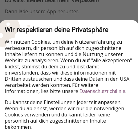
Dann lade unsere App herunter.
Wir respektieren deine Privatsphäre
Urlaubspiraten ist Teil der HolidayPirates Group
Wir nutzen Cookies, um deine Nutzererfahrung zu
verbessern, dir persönlich auf dich zugeschnittene
Unsere Märkte
Inhalte liefern zu können und die Nutzung unserer
Website zu analysieren. Wenn du auf "alle akzeptieren"
PiratinViaggio
HolidayPirates
klickst, stimmst du dem zu und bist damit
VakantiePiraten
WakacyjniPiraci
einverstanden, dass wir diese informationen mit
VoyagesPirates
Ferienpiraten
Dritten austauschen und dass deine Daten in den USA
Urlaubspiraten
ViajerosPiratas
verarbeitet werden könnten. Für weitere
TravelPirates
Informationen, lies bitte unsere
.
Datenschutzrichtlinie
Unsere Gruppe
Du kannst deine Einstellungen jederzeit anpassen.
HolidayPirates Group
Wenn du ablehnst, werden wir nur die notwendigen
Cookies verwenden und du kannt leider keine
Lerne uns kennen
Rechtliches
persönlich auf dich zugeschnittenen Inhalte
bekommen.
Über uns
Datenschutz