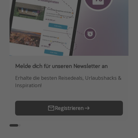
Melde dich für unseren Newsletter an
Downloade unsere App
Erhalte die besten Reisedeals, Urlaubshacks &
Buche die besten Reiseschnäppchen als
Inspiration!
Erstes.
Registrieren