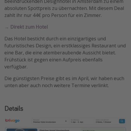
beeindruckenden Designhotel in Amsterdam zu einem
Travel Know How
absoluten Spottpreis zu übernachten. Mit diesem Deal
zahlt ihr nur 44€ pro Person für ein Zimmer.
Silvesterreisen
Last Minute Urlaub Mallorca
→ Direkt zum Hotel
Last Minute Urlaub Deutschland
Das Hotel besticht durch ein einzigartiges und
futuristisches Design, ein erstklassiges Restaurant und
eine Bar, die eine atemberaubende Aussicht bietet.
Frühstück ist gegen einen Aufpreis ebenfalls
verfügbar.
Die günstigsten Preise gibt es im April, wir haben euch
unten aber auch noch weitere Termine verlinkt.
Details