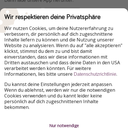
Wir respektieren deine Privatsphäre
Urlaubspiraten ist Teil der HolidayPirates Group
Wir nutzen Cookies, um deine Nutzererfahrung zu
verbessern, dir persönlich auf dich zugeschnittene
Unsere Märkte
Inhalte liefern zu können und die Nutzung unserer
Website zu analysieren. Wenn du auf "alle akzeptieren"
PiratinViaggio
HolidayPirates
klickst, stimmst du dem zu und bist damit
VakantiePiraten
WakacyjniPiraci
einverstanden, dass wir diese informationen mit
VoyagesPirates
Ferienpiraten
Dritten austauschen und dass deine Daten in den USA
Urlaubspiraten
ViajerosPiratas
verarbeitet werden könnten. Für weitere
TravelPirates
Informationen, lies bitte unsere
.
Datenschutzrichtlinie
Unsere Gruppe
Du kannst deine Einstellungen jederzeit anpassen.
HolidayPirates Group
Wenn du ablehnst, werden wir nur die notwendigen
Cookies verwenden und du kannt leider keine
Lerne uns kennen
Rechtliches
persönlich auf dich zugeschnittenen Inhalte
bekommen.
Über uns
Datenschutz
Karriere
Impressum
Nur notwendige