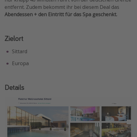
entfernt. Zudem bekommt ihr bei diesem Deal das
Travel Know How
Abendessen + den Eintritt für das Spa geschenkt.
Silvesterreisen
Last Minute Urlaub Mallorca
Zielort
Last Minute Urlaub Deutschland
Sittard
Europa
Details