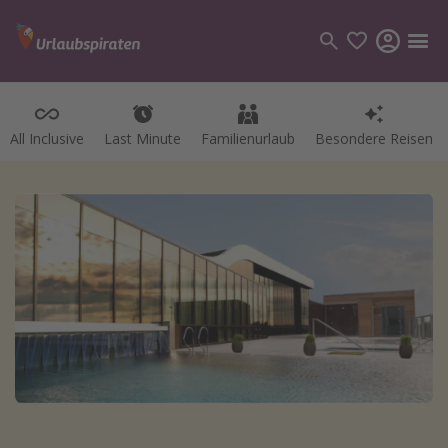
All Inclusive
Last Minute
Familienurlaub
Besondere Reisen
Kategorien
Flüge
Hotel
Pauschalreisen
Kreuzfahrten
Reiseziele
Alle Reiseziele
Bodensee Urlaub
Gozo Urlaub