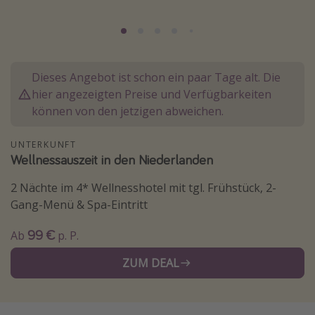
Normandie Urlaub
Goa Urlaub
St. Lucia Urlaub
Dieses Angebot ist schon ein paar Tage alt. Die
Kefalonia Urlaub
hier angezeigten Preise und Verfügbarkeiten
Krabi Urlaub
können von den jetzigen abweichen.
Tulum Urlaub
UNTERKUNFT
Sri Lanka Rundreise
Wellnessauszeit in den Niederlanden
Japan Rundreise
2 Nächte im 4* Wellnesshotel mit tgl. Frühstück, 2-
Gang-Menü & Spa-Eintritt
Reisethemen
99 €
Ab
p. P.
Alle Reisethemen
ZUM DEAL
Wellnessurlaub
Disneyland Paris
Roadtrips