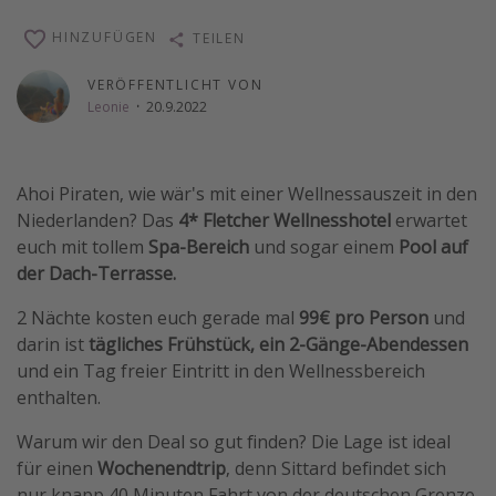
Wochenendtrip
HINZUFÜGEN
TEILEN
Singlereisen
VERÖFFENTLICHT VON
Strandurlaub
Leonie
·
20.9.2022
Gruppenreisen
Hotels in Hamburg
Ahoi Piraten, wie wär's mit einer Wellnessauszeit in den
Hotels in Amsterdam
Niederlanden? Das
4* Fletcher Wellnesshotel
erwartet
Hotels am Achensee
euch mit tollem
Spa-Bereich
und sogar einem
Pool auf
der Dach-Terrasse.
Weitere Themen
2 Nächte kosten euch gerade mal
99€ pro Person
und
darin ist
tägliches Frühstück, ein 2-Gänge-Abendessen
Reise Journal
und ein Tag freier Eintritt in den Wellnessbereich
Familienurlaub in der Türkei
enthalten.
Rundreisen in Thailand
Warum wir den Deal so gut finden? Die Lage ist ideal
Bahnreisen in der Schweiz
für einen
Wochenendtrip
, denn Sittard befindet sich
Reisepassfreie Reiseziele
nur knapp 40 Minuten Fahrt von der deutschen Grenze