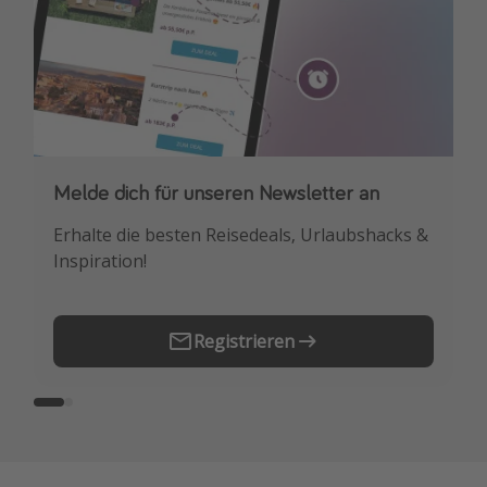
Melde dich für unseren Newsletter an
Downloade unsere App
Erhalte die besten Reisedeals, Urlaubshacks &
Buche die besten Reiseschnäppchen als
Inspiration!
Erstes.
Registrieren