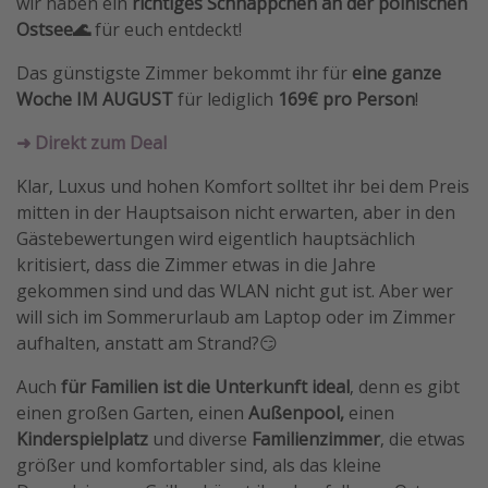
wir haben ein
richtiges Schnäppchen an der polnischen
Travel Know How
Ostsee🌊
für euch entdeckt!
Silvesterreisen
Das günstigste Zimmer bekommt ihr für
eine ganze
Last Minute Urlaub Mallorca
Woche IM AUGUST
für lediglich
169€ pro Person
!
Last Minute Urlaub Deutschland
➜ Direkt zum Deal
Klar, Luxus und hohen Komfort solltet ihr bei dem Preis
mitten in der Hauptsaison nicht erwarten, aber in den
Gästebewertungen wird eigentlich hauptsächlich
kritisiert, dass die Zimmer etwas in die Jahre
gekommen sind und das WLAN nicht gut ist. Aber wer
will sich im Sommerurlaub am Laptop oder im Zimmer
aufhalten, anstatt am Strand?😏
Auch
für Familien ist die Unterkunft ideal
, denn es gibt
einen großen Garten, einen
Außenpool,
einen
Kinderspielplatz
und diverse
Familienzimmer
, die etwas
größer und komfortabler sind, als das kleine