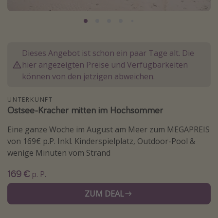
Normandie Urlaub
Goa Urlaub
St. Lucia Urlaub
Dieses Angebot ist schon ein paar Tage alt. Die
Kefalonia Urlaub
hier angezeigten Preise und Verfügbarkeiten
Krabi Urlaub
können von den jetzigen abweichen.
Tulum Urlaub
UNTERKUNFT
Sri Lanka Rundreise
Ostsee-Kracher mitten im Hochsommer
Japan Rundreise
Eine ganze Woche im August am Meer zum MEGAPREIS
von 169€ p.P. Inkl. Kinderspielplatz, Outdoor-Pool &
Reisethemen
wenige Minuten vom Strand
Alle Reisethemen
169 €
p. P.
Wellnessurlaub
ZUM DEAL
Disneyland Paris
Roadtrips