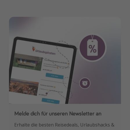
Melde dich für unseren Newsletter an
Downloade unsere App
Erhalte die besten Reisedeals, Urlaubshacks &
Buche die besten Reiseschnäppchen als