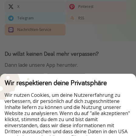
X
Pinterest
Telegram
RSS
Nachrichten-Service
Du willst keinen Deal mehr verpassen?
Dann lade unsere App herunter.
Wir respektieren deine Privatsphäre
Urlaubspiraten ist Teil der HolidayPirates Group
Wir nutzen Cookies, um deine Nutzererfahrung zu
verbessern, dir persönlich auf dich zugeschnittene
Unsere Märkte
Inhalte liefern zu können und die Nutzung unserer
Website zu analysieren. Wenn du auf "alle akzeptieren"
PiratinViaggio
HolidayPirates
klickst, stimmst du dem zu und bist damit
VakantiePiraten
WakacyjniPiraci
einverstanden, dass wir diese informationen mit
VoyagesPirates
Ferienpiraten
Dritten austauschen und dass deine Daten in den USA
Urlaubspiraten
ViajerosPiratas