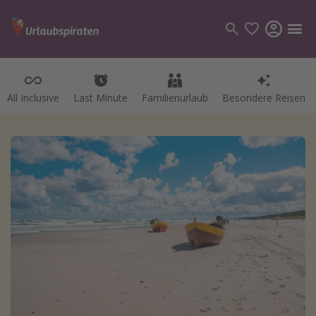
All Inclusive
Last Minute
Familienurlaub
Besondere Reisen
Kategorien
Flüge
Hotel
Pauschalreisen
Kreuzfahrten
Reiseziele
Alle Reiseziele
Bodensee Urlaub
Gozo Urlaub