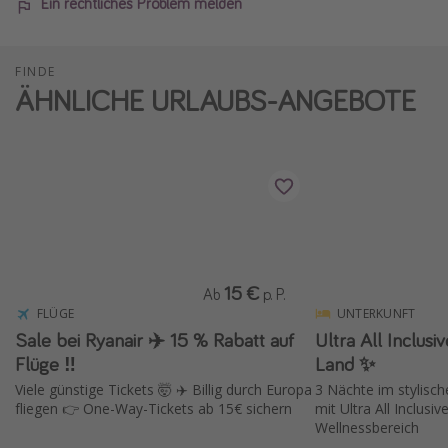
Ein rechtliches Problem melden
FINDE
ÄHNLICHE URLAUBS-ANGEBOTE
15 €
Ab
p. P.
FLÜGE
UNTERKUNFT
Sale bei Ryanair ✈️ 15 % Rabatt auf
Ultra All Inclusi
Flüge ‼️
Land ✨
Viele günstige Tickets 🤯 ✈️ Billig durch Europa
3 Nächte im stylisch
fliegen 👉 One-Way-Tickets ab 15€ sichern
mit Ultra All Inclusi
Wellnessbereich