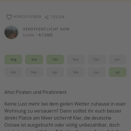
Wochenendtrip
Singlereisen
HINZUFÜGEN
TEILEN
Strandurlaub
VERÖFFENTLICHT VON
Gruppenreisen
Leonie
·
6.7.2025
Hotels in Hamburg
Hotels in Amsterdam
Aug
Sep
Okt
Nov
Dez
Jan
Hotels am Achensee
Feb
Mär
Apr
Mai
Jun
Jul
Weitere Themen
Reise Journal
Ahoi Piraten und Piratinnen!
Familienurlaub in der Türkei
Keine Lust mehr bei dem geilen Wetter zuhause in euer
Rundreisen in Thailand
Wohnung zu versauern? Dann solltet ihr euch besser
direkt Plätze am Meer sichern!! Klar, die deutsche
Bahnreisen in der Schweiz
Ostsee ist ausgebucht oder völlig unbezahlbar, doch
Reisepassfreie Reiseziele