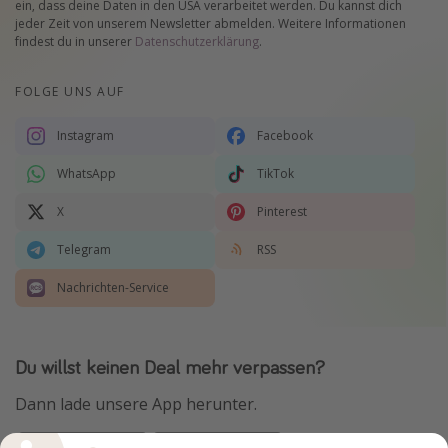
ein, dass deine Daten in den USA verarbeitet werden. Du kannst dich
jeder Zeit von unserem Newsletter abmelden. Weitere Informationen
findest du in unserer
Datenschutzerklärung
.
FOLGE UNS AUF
Instagram
Facebook
WhatsApp
TikTok
X
Pinterest
Telegram
RSS
Nachrichten-Service
Du willst keinen Deal mehr verpassen?
Dann lade unsere App herunter.