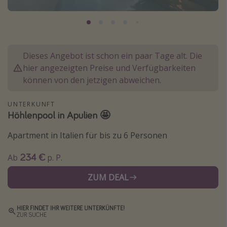
Normandie Urlaub
Goa Urlaub
St. Lucia Urlaub
Dieses Angebot ist schon ein paar Tage alt. Die
Kefalonia Urlaub
hier angezeigten Preise und Verfügbarkeiten
Krabi Urlaub
können von den jetzigen abweichen.
Tulum Urlaub
UNTERKUNFT
Sri Lanka Rundreise
Höhlenpool in Apulien 🤩
Japan Rundreise
Apartment in Italien für bis zu 6 Personen
234 €
Reisethemen
Ab
p. P.
Alle Reisethemen
ZUM DEAL
Wellnessurlaub
Disneyland Paris
HIER FINDET IHR WEITERE UNTERKÜNFTE!
ZUR SUCHE
Roadtrips