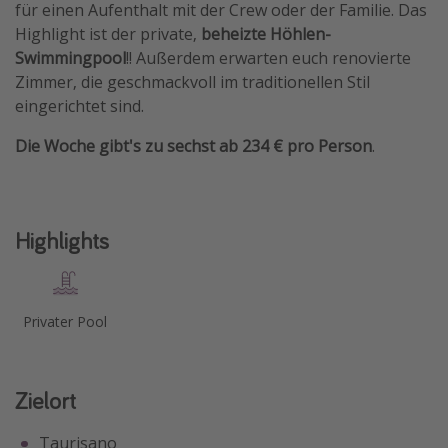
für einen Aufenthalt mit der Crew oder der Familie. Das
Travel Know How
Highlight ist der private,
beheizte Höhlen-
Swimmingpool
!! Außerdem erwarten euch renovierte
Silvesterreisen
Zimmer, die geschmackvoll im traditionellen Stil
Last Minute Urlaub Mallorca
eingerichtet sind.
Last Minute Urlaub Deutschland
Die Woche gibt's zu sechst ab 234 € pro Person
.
Highlights
Privater Pool
Zielort
Taurisano