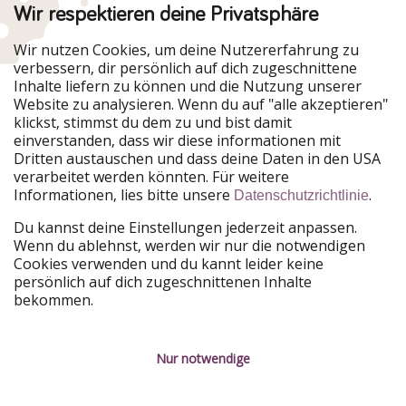
Wir respektieren deine Privatsphäre
Urlaubspiraten ist Teil der HolidayPirates Group
Wir nutzen Cookies, um deine Nutzererfahrung zu
verbessern, dir persönlich auf dich zugeschnittene
Unsere Märkte
Inhalte liefern zu können und die Nutzung unserer
Website zu analysieren. Wenn du auf "alle akzeptieren"
PiratinViaggio
HolidayPirates
klickst, stimmst du dem zu und bist damit
VakantiePiraten
WakacyjniPiraci
einverstanden, dass wir diese informationen mit
VoyagesPirates
Ferienpiraten
Dritten austauschen und dass deine Daten in den USA
Urlaubspiraten
ViajerosPiratas
verarbeitet werden könnten. Für weitere
TravelPirates
Informationen, lies bitte unsere
.
Datenschutzrichtlinie
Unsere Gruppe
Du kannst deine Einstellungen jederzeit anpassen.
HolidayPirates Group
Wenn du ablehnst, werden wir nur die notwendigen
Cookies verwenden und du kannt leider keine
Lerne uns kennen
Rechtliches
persönlich auf dich zugeschnittenen Inhalte
bekommen.
Über uns
Datenschutz
Karriere
Impressum
Nur notwendige
Presse
Unsere Regeln