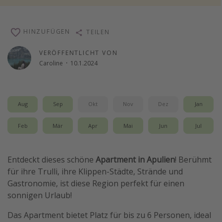
Wochenendtrip
Singlereisen
HINZUFÜGEN
TEILEN
Strandurlaub
VERÖFFENTLICHT VON
Gruppenreisen
Caroline
·
10.1.2024
Hotels in Hamburg
Hotels in Amsterdam
Aug
Sep
Okt
Nov
Dez
Jan
Hotels am Achensee
Feb
Mär
Apr
Mai
Jun
Jul
Weitere Themen
Reise Journal
Entdeckt dieses schöne
Apartment in Apulien
! Berühmt
für ihre Trulli, ihre Klippen-Städte, Strände und
Familienurlaub in der Türkei
Gastronomie, ist diese Region perfekt für einen
Rundreisen in Thailand
sonnigen Urlaub!
Bahnreisen in der Schweiz
Das Apartment bietet Platz für bis zu 6 Personen, ideal
Reisepassfreie Reiseziele