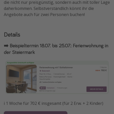
die nicht nur preisgünstig, sondern auch mit toller Lage
Travel Know How
daherkommen. Selbstverständlich könnt ihr die
Angebote auch für zwei Personen buchen!
Silvesterreisen
Last Minute Urlaub Mallorca
Last Minute Urlaub Deutschland
Details
➡️ Beispieltermin 18.07. bis 25.07.: Ferienwohnung in
der Steiermark
ℹ️ 1 Woche für 702 € insgesamt (für 2 Erw. + 2 Kinder)