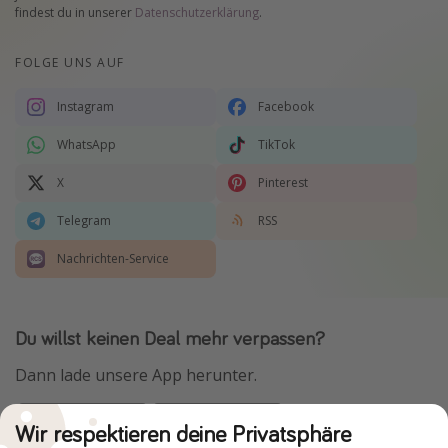
findest du in unserer
Datenschutzerklärung
.
FOLGE UNS AUF
Instagram
Facebook
WhatsApp
TikTok
X
Pinterest
Telegram
RSS
Nachrichten-Service
Du willst keinen Deal mehr verpassen?
Dann lade unsere App herunter.
Wir respektieren deine Privatsphäre