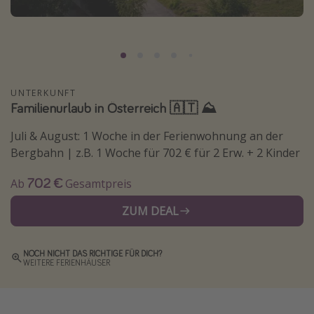
Normandie Urlaub
Goa Urlaub
St. Lucia Urlaub
Kefalonia Urlaub
UNTERKUNFT
Familienurlaub in Österreich 🇦🇹 ⛰️
Krabi Urlaub
Tulum Urlaub
Juli & August: 1 Woche in der Ferienwohnung an der
Sri Lanka Rundreise
Bergbahn | z.B. 1 Woche für 702 € für 2 Erw. + 2 Kinder
Japan Rundreise
702 €
Ab
Gesamtpreis
ZUM DEAL
Reisethemen
Alle Reisethemen
NOCH NICHT DAS RICHTIGE FÜR DICH?
WEITERE FERIENHÄUSER
Wellnessurlaub
Disneyland Paris
Roadtrips