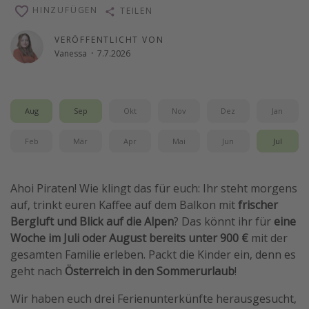
HINZUFÜGEN
TEILEN
Wochenendtrip
Singlereisen
VERÖFFENTLICHT VON
Vanessa
·
7.7.2026
Strandurlaub
Gruppenreisen
Hotels in Hamburg
Aug
Sep
Okt
Nov
Dez
Jan
Hotels in Amsterdam
Feb
Mär
Apr
Mai
Jun
Jul
Hotels am Achensee
Ahoi Piraten! Wie klingt das für euch: Ihr steht morgens
Weitere Themen
auf, trinkt euren Kaffee auf dem Balkon mit
frischer
Reise Journal
Bergluft und Blick auf die Alpen
? Das könnt ihr für
eine
Woche im Juli oder August bereits unter 900 €
mit der
Familienurlaub in der Türkei
gesamten Familie erleben. Packt die Kinder ein, denn es
Rundreisen in Thailand
geht nach
Österreich in den Sommerurlaub
!
Bahnreisen in der Schweiz
Wir haben euch drei Ferienunterkünfte herausgesucht,
Reisepassfreie Reiseziele