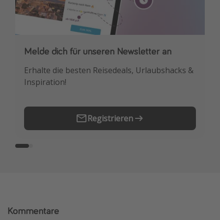
Melde dich für unseren Newsletter an
Downloade unsere App
Erhalte die besten Reisedeals, Urlaubshacks &
Buche die besten Reiseschnäppchen als
Inspiration!
Erstes.
Registrieren
Kommentare