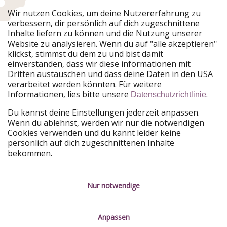
Urlaubspiraten ist Teil der HolidayPirates Group
Wir nutzen Cookies, um deine Nutzererfahrung zu
verbessern, dir persönlich auf dich zugeschnittene
Unsere Märkte
Inhalte liefern zu können und die Nutzung unserer
Website zu analysieren. Wenn du auf "alle akzeptieren"
PiratinViaggio
HolidayPirates
klickst, stimmst du dem zu und bist damit
VakantiePiraten
WakacyjniPiraci
einverstanden, dass wir diese informationen mit
VoyagesPirates
Ferienpiraten
Dritten austauschen und dass deine Daten in den USA
Urlaubspiraten
ViajerosPiratas
verarbeitet werden könnten. Für weitere
TravelPirates
Informationen, lies bitte unsere
.
Datenschutzrichtlinie
Unsere Gruppe
Du kannst deine Einstellungen jederzeit anpassen.
HolidayPirates Group
Wenn du ablehnst, werden wir nur die notwendigen
Cookies verwenden und du kannt leider keine
Lerne uns kennen
Rechtliches
persönlich auf dich zugeschnittenen Inhalte
bekommen.
Über uns
Datenschutz
Karriere
Impressum
Nur notwendige
Presse
Unsere Regeln
Anpassen
Partner
Kontakt