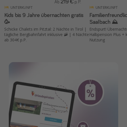
219 €
Ab
p. P.
UNTERKUNFT
UNTERKUNFT
Kids bis 9 Jahre übernachten gratis
Familienfreundli
🥳
Saalbach ⛰️
Schicke Chalets im Pitztal: 2 Nächte in Tirol |
Endspurt! Übernacht
tägliche Bergbahnfahrt inklusive 🚠 | 4 Nächte
Halbpension Plus + 
ab 304€ p.P.
Nutzung