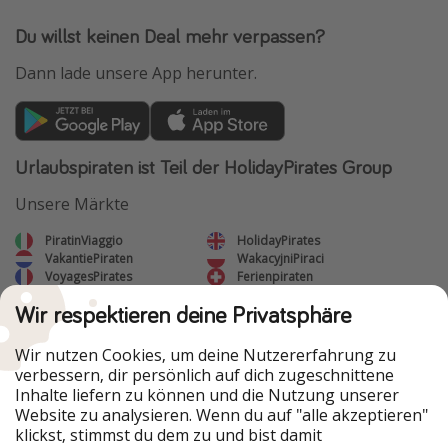
Du willst keinen Deal mehr verpassen?
Dann lade unsere App herunter.
Urlaubspiraten ist Teil der HolidayPirates Group
Unsere Märkte
PiratinViaggio
HolidayPirates
VakantiePiraten
WakacyjniPiraci
VoyagesPirates
Ferienpiraten
Urlaubspiraten
ViajerosPiratas
Wir respektieren deine Privatsphäre
TravelPirates
Unsere Gruppe
Wir nutzen Cookies, um deine Nutzererfahrung zu
verbessern, dir persönlich auf dich zugeschnittene
HolidayPirates Group
Inhalte liefern zu können und die Nutzung unserer
Website zu analysieren. Wenn du auf "alle akzeptieren"
Lerne uns kennen
Rechtliches
klickst, stimmst du dem zu und bist damit