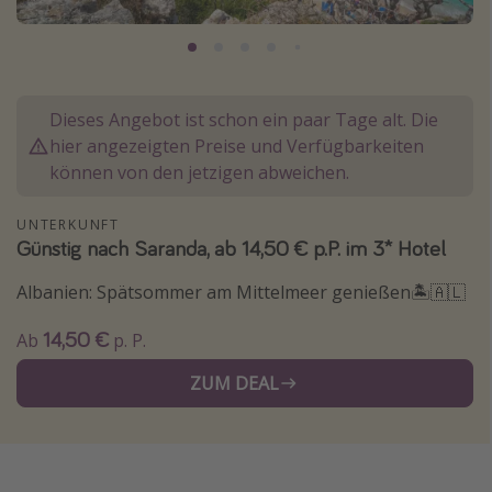
Normandie Urlaub
Goa Urlaub
St. Lucia Urlaub
Dieses Angebot ist schon ein paar Tage alt. Die
Kefalonia Urlaub
hier angezeigten Preise und Verfügbarkeiten
Krabi Urlaub
können von den jetzigen abweichen.
Tulum Urlaub
UNTERKUNFT
Sri Lanka Rundreise
Günstig nach Saranda, ab 14,50 € p.P. im 3* Hotel
Japan Rundreise
Albanien: Spätsommer am Mittelmeer genießen🏝️🇦🇱
14,50 €
Reisethemen
Ab
p. P.
Alle Reisethemen
ZUM DEAL
Wellnessurlaub
Disneyland Paris
Roadtrips