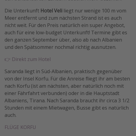
Travel Know How
Die Unterkunft
Hotel Veli
liegt nur wenige 100 m vom
Meer entfernt und zum nächsten Strand ist es auch
Silvesterreisen
nicht weit. Für den Preis natürlich ein super Angebot,
Last Minute Urlaub Mallorca
auch für eine low-budget Unterkunft! Termine gibt es
Last Minute Urlaub Deutschland
den ganzen September über, also ab nach Albanien
und den Spätsommer nochmal richtig ausnutzen.
👉 Direkt zum Hotel
Saranda liegt in Süd-Albanien, praktisch gegenüber
von der Insel Korfu. Für die Anreise fliegt ihr am besten
nach Korfu (ist am nächsten, aber natürlich noch mit
einer Fährfahrt verbunden) oder in die Hauptstadt
Albaniens, Tirana. Nach Saranda braucht ihr circa 3 1/2
Stunden mit einem Mietwagen, Busse gibt es natürlich
auch.
FLÜGE KORFU