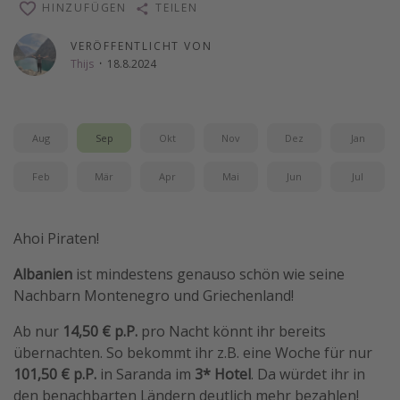
HINZUFÜGEN
TEILEN
Wochenendtrip
VERÖFFENTLICHT VON
Singlereisen
Thijs
·
18.8.2024
Strandurlaub
Gruppenreisen
Hotels in Hamburg
Aug
Sep
Okt
Nov
Dez
Jan
Hotels in Amsterdam
Feb
Mär
Apr
Mai
Jun
Jul
Hotels am Achensee
Ahoi Piraten!
Weitere Themen
Albanien
ist mindestens genauso schön wie seine
Reise Journal
Nachbarn Montenegro und Griechenland!
Familienurlaub in der Türkei
Ab nur
14,50 € p.P.
pro Nacht könnt ihr bereits
Rundreisen in Thailand
übernachten. So bekommt ihr z.B. eine Woche für nur
Bahnreisen in der Schweiz
101,50 € p.P.
in Saranda im
3* Hotel
. Da würdet ihr in
den benachbarten Ländern deutlich mehr bezahlen!
Reisepassfreie Reiseziele