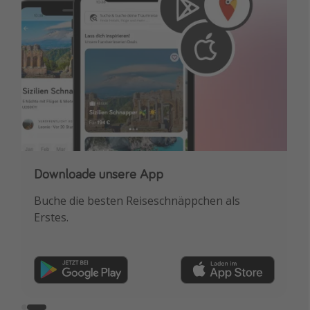
Melde dich für unseren Newsletter an
Downloade unsere App
Erhalte die besten Reisedeals, Urlaubshacks &
Buche die besten Reiseschnäppchen als
Inspiration!
Erstes.
Registrieren