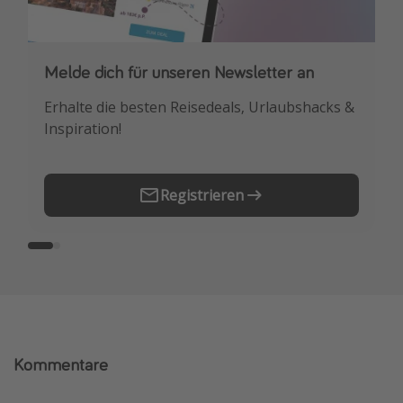
Melde dich für unseren Newsletter an
Downloade unsere App
Erhalte die besten Reisedeals, Urlaubshacks &
Buche die besten Reiseschnäppchen als
Inspiration!
Erstes.
Registrieren
Kommentare