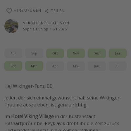
Wochenendtrip
HINZUFÜGEN
TEILEN
Singlereisen
VERÖFFENTLICHT VON
Strandurlaub
Sophie_Dunlop
·
8.1.2026
Gruppenreisen
Hotels in Hamburg
Aug
Sep
Okt
Nov
Dez
Jan
Hotels in Amsterdam
Hotels am Achensee
Feb
Mär
Apr
Mai
Jun
Jul
Weitere Themen
Hej Wikinger-Fans! 🏴‍☠️
Reise Journal
Jeder, der sich einmal gewünscht hat, seine Wikinger-
Familienurlaub in der Türkei
Träume auszuleben, ist genau richtig.
Rundreisen in Thailand
Im
Hotel Viking Village
in der Küstenstadt
Bahnreisen in der Schweiz
Hafnarfjörður bei Reykjavik dreht ihr die Zeit zurück
Reisepassfreie Reiseziele
und werdet versetzt in die Zeit der Wikinger.