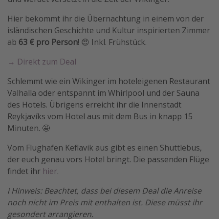
Travel Know How
Hier bekommt ihr die Übernachtung in einem von der
Silvesterreisen
isländischen Geschichte und Kultur inspirierten Zimmer
ab
63 € pro Person
! 😍 Inkl. Frühstück.
Last Minute Urlaub Mallorca
Last Minute Urlaub Deutschland
→ Direkt zum Deal
Schlemmt wie ein Wikinger im hoteleigenen Restaurant
Valhalla oder entspannt im Whirlpool und der Sauna
des Hotels. Übrigens erreicht ihr die Innenstadt
Reykjavíks vom Hotel aus mit dem Bus in knapp 15
Minuten. 🤩
Vom Flughafen Keflavik aus gibt es einen Shuttlebus,
der euch genau vors Hotel bringt. Die passenden Flüge
findet ihr
hier
.
ℹ️ Hinweis: Beachtet, dass bei diesem Deal die Anreise
noch nicht im Preis mit enthalten ist. Diese müsst ihr
gesondert arrangieren.