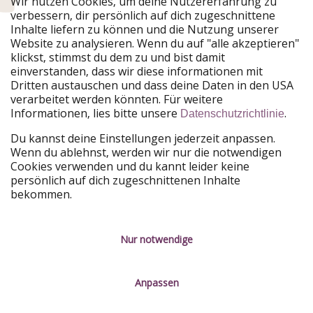
Wir nutzen Cookies, um deine Nutzererfahrung zu
verbessern, dir persönlich auf dich zugeschnittene
Unsere Märkte
Inhalte liefern zu können und die Nutzung unserer
Website zu analysieren. Wenn du auf "alle akzeptieren"
PiratinViaggio
HolidayPirates
klickst, stimmst du dem zu und bist damit
VakantiePiraten
WakacyjniPiraci
einverstanden, dass wir diese informationen mit
VoyagesPirates
Ferienpiraten
Dritten austauschen und dass deine Daten in den USA
Urlaubspiraten
ViajerosPiratas
verarbeitet werden könnten. Für weitere
TravelPirates
Informationen, lies bitte unsere
.
Datenschutzrichtlinie
Unsere Gruppe
Du kannst deine Einstellungen jederzeit anpassen.
HolidayPirates Group
Wenn du ablehnst, werden wir nur die notwendigen
Cookies verwenden und du kannt leider keine
Lerne uns kennen
Rechtliches
persönlich auf dich zugeschnittenen Inhalte
bekommen.
Über uns
Datenschutz
Karriere
Impressum
Nur notwendige
Presse
Unsere Regeln
Anpassen
Partner
Kontakt