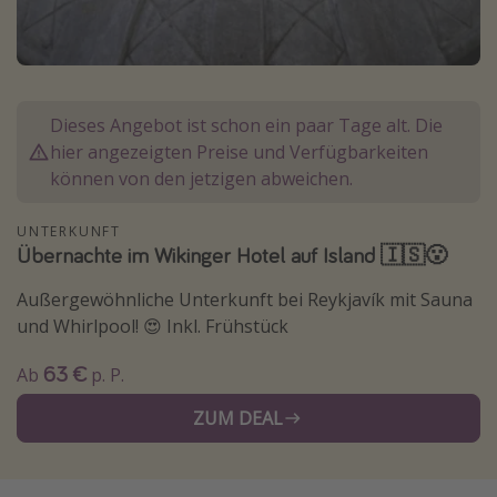
Normandie Urlaub
Goa Urlaub
St. Lucia Urlaub
Dieses Angebot ist schon ein paar Tage alt. Die
Kefalonia Urlaub
hier angezeigten Preise und Verfügbarkeiten
Krabi Urlaub
können von den jetzigen abweichen.
Tulum Urlaub
UNTERKUNFT
Sri Lanka Rundreise
Übernachte im Wikinger Hotel auf Island 🇮🇸😮
Japan Rundreise
Außergewöhnliche Unterkunft bei Reykjavík mit Sauna
und Whirlpool! 😍 Inkl. Frühstück
Reisethemen
63 €
Ab
p. P.
Alle Reisethemen
ZUM DEAL
Wellnessurlaub
Disneyland Paris
Roadtrips