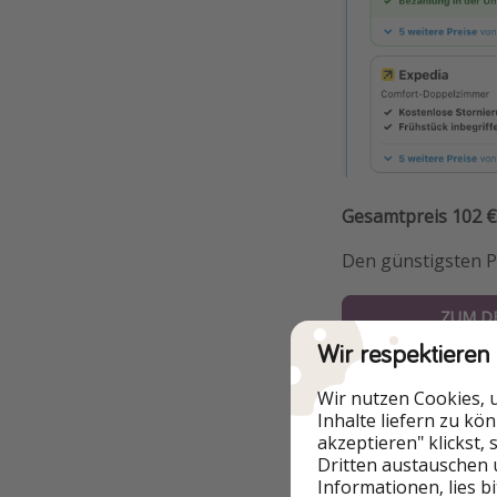
Gesamtpreis 102 €
Den günstigsten Pr
ZUM D
Wir respektieren
Der hier genannte 
Wir nutzen Cookies, 
jedoch haben wir k
Inhalte liefern zu kö
Wenn die Nachfrag
akzeptieren" klickst,
ein anderes Datum
Dritten austauschen 
Informationen, lies b