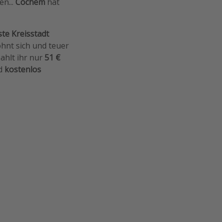
n...
Cochem
hat
ste Kreisstadt
lohnt sich und teuer
ahlt ihr nur
51 €
nd
kostenlos