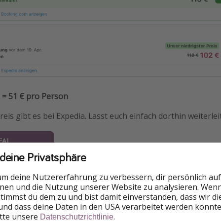
 = 51 € pro Person
eis gibt es bei Expedia. Lasst euch einfach dorthin weiterlei
EAL
 deine Privatsphäre
Reisepreis ist mit der Veröffentlichung des Deals verfügba
um deine Nutzererfahrung zu verbessern, dir persönlich auf
einen Einfluss darauf, wann und wie stark sich ein Reisepre
nnen und die Nutzung unserer Website zu analysieren. Wenn 
e besonders hoch ist, kann das Beispieldatum ausgebucht 
 stimmst du dem zu und bist damit einverstanden, dass wir d
 & Preis angezeigt wird.
und dass deine Daten in den USA verarbeitet werden könnte
itte unsere
.
Datenschutzrichtlinie