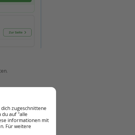
ten.
r und buchbar,
 dich zugeschnittene
is verändern kann.
du auf "alle
sein, sodass euch
iese informationen mit
n. Für weitere