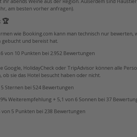
 ihr abends Weine aus der Region. Außerdem sind Haustiere
ühr, am besten vorher anfragen).
k 🏆
formen wie Booking.com kann man technisch nur bewerten,
h gebucht und bereist hat.
8,6 von 10 Punkten bei 2.952 Bewertungen
ie Google, HolidayCheck oder TripAdvisor können alle Pers
 ob sie das Hotel besucht haben oder nicht.
on 5 Sternen bei 524 Bewertungen
 99% Weiterempfehlung + 5,1 von 6 Sonnen bei 37 Bewertun
,4 von 5 Punkten bei 238 Bewertungen