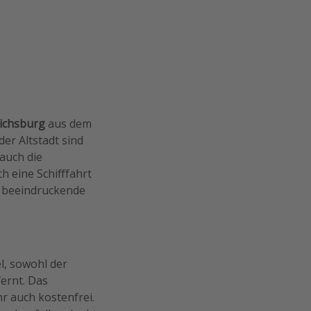
ichsburg
aus dem
er Altstadt sind
auch die
h eine Schifffahrt
e beeindruckende
l, sowohl der
fernt. Das
hr auch kostenfrei.