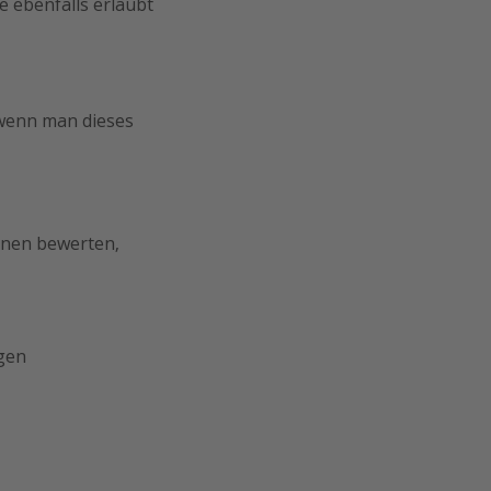
 ebenfalls erlaubt
 wenn man dieses
onen bewerten,
gen