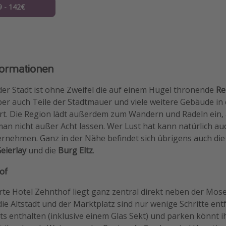
9 - 142€
formationen
er Stadt ist ohne Zweifel die auf einem Hügel thronende
Re
ber auch Teile der Stadtmauer und viele weitere Gebäude in d
t. Die Region lädt außerdem zum Wandern und Radeln ein, 
an nicht außer Acht lassen. Wer Lust hat kann natürlich auc
ernehmen. Ganz in der Nähe befindet sich übrigens auch di
eierlay
und die
Burg Eltz
.
of
te Hotel Zehnthof liegt ganz zentral direkt neben der Mose
ie Altstadt und der Marktplatz sind nur wenige Schritte ent
its enthalten (inklusive einem Glas Sekt) und parken könnt i