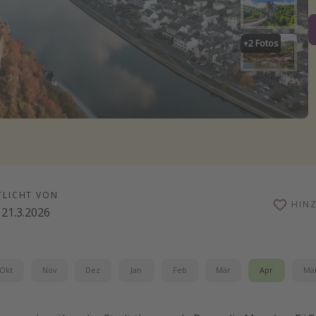
+
2
Fotos
TLICHT VON
HIN
21.3.2026
Okt
Nov
Dez
Jan
Feb
Mär
Apr
Ma