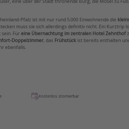
ser, eine über der Stadt thronende Burg, die Mosel zu Füße
heinland-Pfalz ist mit nur rund 5.000 Einwohnende die
klein
stecken muss sie sich allerdings definitiv nicht. Ein Kurztrip 
 sein. Für
eine Übernachtung im zentralen Hotel Zehnthof
z
fort-Doppelzimmer
, das
Frühstück
ist bereits enthalten u
r ebenfalls.
e
Kostenlos stornierbar