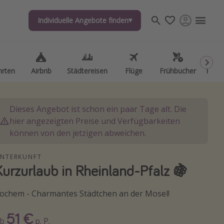
Individuelle Angebote finden
Individuelle Angebote finden
hrten
hrten
Airbnb
Airbnb
Städtereisen
Städtereisen
Flüge
Flüge
Frühbucher
Frühbucher
Kurzu
Kurzu
Dieses Angebot ist schon ein paar Tage alt. Die
hier angezeigten Preise und Verfügbarkeiten
können von den jetzigen abweichen.
NTERKUNFT
Kurzurlaub in Rheinland-Pfalz 🍇
ochem - Charmantes Städtchen an der Mosel!
51 €
Ab
p. P.