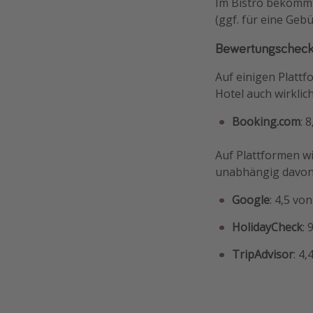
Im Bistro bekommt
(ggf. für eine Geb
Bewertungschec
Auf einigen Platt
Hotel auch wirklic
Booking.com
: 
Auf Plattformen w
unabhängig davon,
Google
: 4,5 v
HolidayCheck
:
TripAdvisor
: 4