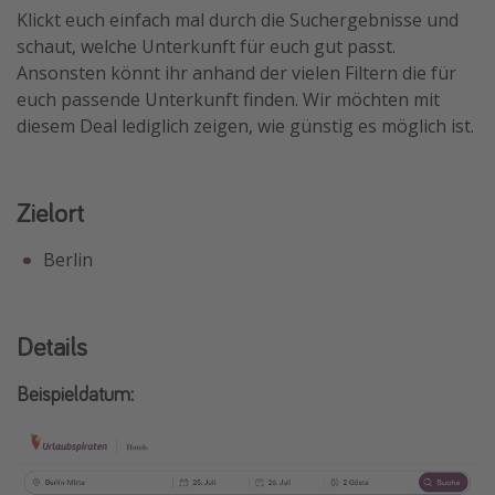
Klickt euch einfach mal durch die Suchergebnisse und
Travel Know How
schaut, welche Unterkunft für euch gut passt.
Silvesterreisen
Ansonsten könnt ihr anhand der vielen Filtern die für
euch passende Unterkunft finden. Wir möchten mit
Last Minute Urlaub Mallorca
diesem Deal lediglich zeigen, wie günstig es möglich ist.
Last Minute Urlaub Deutschland
Zielort
Berlin
Details
Beispieldatum: