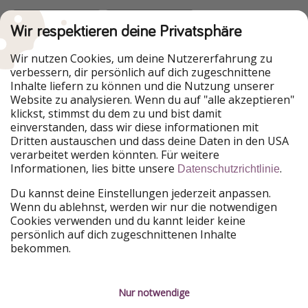
Wir respektieren deine Privatsphäre
Urlaubspiraten ist Teil der HolidayPirates Group
Wir nutzen Cookies, um deine Nutzererfahrung zu
verbessern, dir persönlich auf dich zugeschnittene
Unsere Märkte
Inhalte liefern zu können und die Nutzung unserer
Website zu analysieren. Wenn du auf "alle akzeptieren"
PiratinViaggio
HolidayPirates
klickst, stimmst du dem zu und bist damit
VakantiePiraten
WakacyjniPiraci
einverstanden, dass wir diese informationen mit
VoyagesPirates
Ferienpiraten
Dritten austauschen und dass deine Daten in den USA
Urlaubspiraten
ViajerosPiratas
verarbeitet werden könnten. Für weitere
TravelPirates
Informationen, lies bitte unsere
.
Datenschutzrichtlinie
Unsere Gruppe
Du kannst deine Einstellungen jederzeit anpassen.
HolidayPirates Group
Wenn du ablehnst, werden wir nur die notwendigen
Cookies verwenden und du kannt leider keine
Lerne uns kennen
Rechtliches
persönlich auf dich zugeschnittenen Inhalte
bekommen.
Über uns
Datenschutz
Karriere
Impressum
Nur notwendige