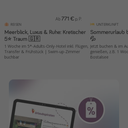
771 €
Ab
p. P.
REISEN
UNTERKUNFT
Meerblick, Luxus & Ruhe: Kretischer
Sommerurlaub be
5⭐️ Traum 🇬🇷
💦
1 Woche im 5*-Adults-Only-Hotel inkl. Flügen,
Jetzt buchen & im 
Transfer & Frühstück | Swim-up-Zimmer
genießen, z.B. 1 Woc
buchbar
Bostalsee