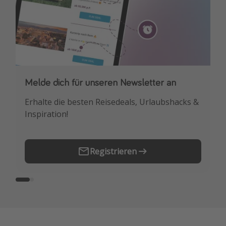
Melde dich für unseren Newsletter an
Downloade unsere App
Erhalte die besten Reisedeals, Urlaubshacks &
Buche die besten Reiseschnäppchen als
Inspiration!
Erstes.
Registrieren