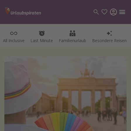
All Inclusive
Last Minute
Familienurlaub
Besondere Reisen
Kategorien
Flüge
Hotel
Pauschalreisen
Kreuzfahrten
Reiseziele
Alle Reiseziele
Bodensee Urlaub
Gozo Urlaub