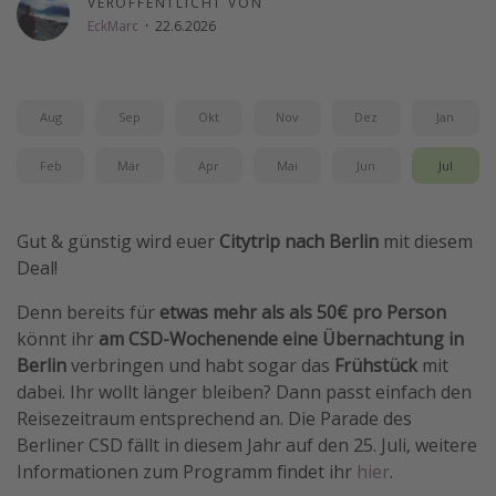
VERÖFFENTLICHT VON
EckMarc
·
22.6.2026
Wochenendtrip
Singlereisen
Strandurlaub
Aug
Sep
Okt
Nov
Dez
Jan
Gruppenreisen
Feb
Mär
Apr
Mai
Jun
Jul
Hotels in Hamburg
Hotels in Amsterdam
Hotels am Achensee
Gut & günstig wird euer
Citytrip nach Berlin
mit diesem
Deal!
Weitere Themen
Denn bereits für
etwas mehr als als 50€ pro Person
könnt ihr
am CSD-Wochenende eine Übernachtung in
Reise Journal
Berlin
verbringen und habt sogar das
Frühstück
mit
Familienurlaub in der Türkei
dabei. Ihr wollt länger bleiben? Dann passt einfach den
Reisezeitraum entsprechend an. Die Parade des
Rundreisen in Thailand
Berliner CSD fällt in diesem Jahr auf den 25. Juli, weitere
Bahnreisen in der Schweiz
Informationen zum Programm findet ihr
hier
.
Reisepassfreie Reiseziele