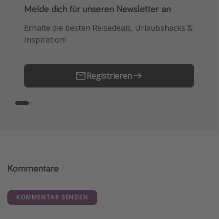
Melde dich für unseren Newsletter an
Downloade unsere App
Erhalte die besten Reisedeals, Urlaubshacks &
Buche die besten Reiseschnäppchen als
Inspiration!
Erstes.
Registrieren
Kommentare
KOMMENTAR SENDEN