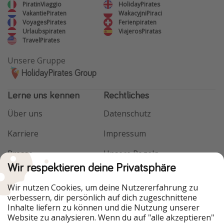
PiratinViaggio
HolidayPirates
VakantiePiraten
WakacyjniPiraci
VoyagesPirates
Ferienpiraten
Urlaubspiraten
ViajerosPiratas
TravelPirates
Unsere Gruppe
HolidayPirates Group
Lerne uns kennen
Rechtliches
Über uns
Datenschutz
Karriere
Impressum
Presse
Unsere Regeln
Wir respektieren deine Privatsphäre
Partner
Kontakt
Wir nutzen Cookies, um deine Nutzererfahrung zu
Nachhaltigkeit
Service-Kontrolle
verbessern, dir persönlich auf dich zugeschnittene
Inhalte liefern zu können und die Nutzung unserer
Website zu analysieren. Wenn du auf "alle akzeptieren"