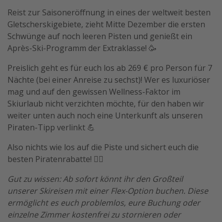
Reist zur Saisoneröffnung in eines der weltweit besten
Travel Know How
Gletscherskigebiete, zieht Mitte Dezember die ersten
Silvesterreisen
Schwünge auf noch leeren Pisten und genießt ein
Last Minute Urlaub Mallorca
Après-Ski-Programm der Extraklasse! 🥳
Last Minute Urlaub Deutschland
Preislich geht es für euch los ab 269 € pro Person für 7
Nächte (bei einer Anreise zu sechst)! Wer es luxuriöser
mag und auf den gewissen Wellness-Faktor im
Skiurlaub nicht verzichten möchte, für den haben wir
weiter unten auch noch eine Unterkunft als unseren
Piraten-Tipp verlinkt 💪
Also nichts wie los auf die Piste und sichert euch die
besten Piratenrabatte! 🏴‍☠️
Gut zu wissen: Ab sofort könnt ihr den Großteil
unserer Skireisen mit einer Flex-Option buchen. Diese
ermöglicht es euch problemlos, eure Buchung oder
einzelne Zimmer kostenfrei zu stornieren oder