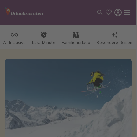
All Inclusive
Last Minute
Familienurlaub
Besondere Reisen
Kategorien
Flüge
Hotel
Pauschalreisen
Kreuzfahrten
Reiseziele
Alle Reiseziele
Bodensee Urlaub
Gozo Urlaub