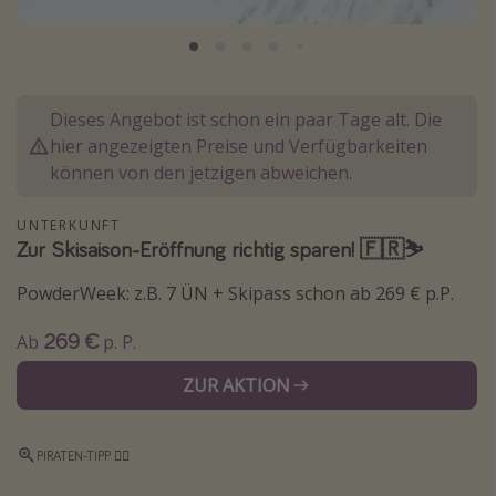
Normandie Urlaub
Goa Urlaub
St. Lucia Urlaub
Dieses Angebot ist schon ein paar Tage alt. Die
Kefalonia Urlaub
hier angezeigten Preise und Verfügbarkeiten
Krabi Urlaub
können von den jetzigen abweichen.
Tulum Urlaub
UNTERKUNFT
Sri Lanka Rundreise
Zur Skisaison-Eröffnung richtig sparen! 🇫🇷⛷️
Japan Rundreise
PowderWeek: z.B. 7 ÜN + Skipass schon ab 269 € p.P.
269 €
Reisethemen
Ab
p. P.
Alle Reisethemen
ZUR AKTION
Wellnessurlaub
Disneyland Paris
PIRATEN-TIPP 🏴‍☠️
Roadtrips