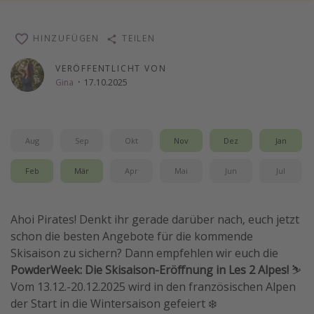
Wochenendtrip
HINZUFÜGEN
TEILEN
Singlereisen
Strandurlaub
VERÖFFENTLICHT VON
Gina
·
17.10.2025
Gruppenreisen
Hotels in Hamburg
Hotels in Amsterdam
Aug
Sep
Okt
Nov
Dez
Jan
Hotels am Achensee
Feb
Mär
Apr
Mai
Jun
Jul
Weitere Themen
Ahoi Pirates! Denkt ihr gerade darüber nach, euch jetzt
Reise Journal
schon die besten Angebote für die kommende
Familienurlaub in der Türkei
Skisaison zu sichern? Dann empfehlen wir euch die
Rundreisen in Thailand
PowderWeek: Die Skisaison-Eröffnung in Les 2 Alpes!
⛷️
Vom 13.12.-20.12.2025 wird in den französischen Alpen
Bahnreisen in der Schweiz
der Start in die Wintersaison gefeiert ❄️
Reisepassfreie Reiseziele