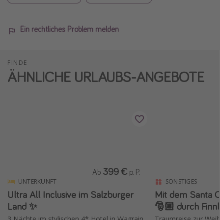
Ein rechtliches Problem melden
FINDE
ÄHNLICHE URLAUBS-ANGEBOTE
399 €
Ab
p. P.
UNTERKUNFT
SONSTIGES
Ultra All Inclusive im Salzburger
Mit dem Santa C
Land ✨
🎅🏼 durch Finn
3 Nächte im stylischen 4* Hotel in Wagrain
Traumreise zur Weih