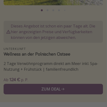
Normandie Urlaub
Goa Urlaub
St. Lucia Urlaub
Dieses Angebot ist schon ein paar Tage alt. Die
Kefalonia Urlaub
hier angezeigten Preise und Verfügbarkeiten
Krabi Urlaub
können von den jetzigen abweichen.
Tulum Urlaub
UNTERKUNFT
Sri Lanka Rundreise
Wellness an der Polnischen Ostsee
Japan Rundreise
2 Tage Verwöhnprogramm direkt am Meer inkl. Spa-
Nutzung + Frühstück | familienfreundlich
Reisethemen
124 €
Ab
p. P.
Alle Reisethemen
ZUM DEAL
Wellnessurlaub
Disneyland Paris
Roadtrips