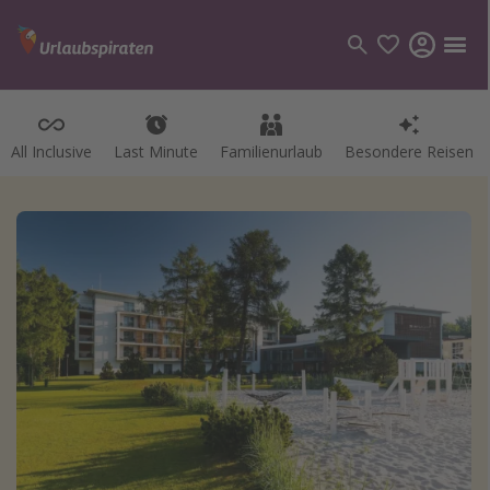
All Inclusive
Last Minute
Familienurlaub
Besondere Reisen
Kategorien
Flüge
Hotel
Pauschalreisen
Kreuzfahrten
Reiseziele
Alle Reiseziele
Bodensee Urlaub
Gozo Urlaub