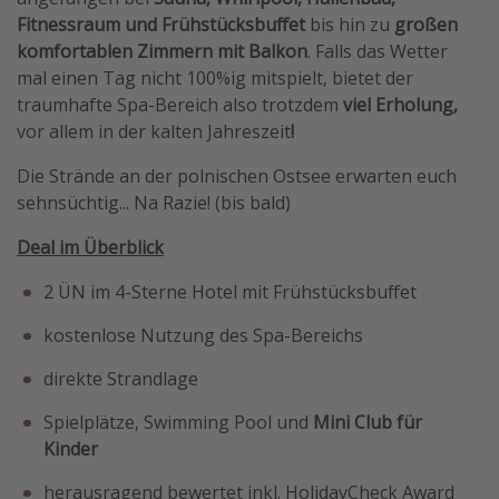
Fitnessraum und Frühstücksbuffet
bis hin zu
großen
Travel Know How
komfortablen Zimmern mit Balkon
. Falls das Wetter
Silvesterreisen
mal einen Tag nicht 100%ig mitspielt, bietet der
Last Minute Urlaub Mallorca
traumhafte Spa-Bereich also trotzdem
viel Erholung,
vor allem in der kalten Jahreszeit
!
Last Minute Urlaub Deutschland
Die Strände an der polnischen Ostsee erwarten euch
sehnsüchtig... Na Razie! (bis bald)
Deal im Überblick
2 ÜN im 4-Sterne Hotel mit Frühstücksbuffet
kostenlose Nutzung des Spa-Bereichs
direkte Strandlage
Spielplätze, Swimming Pool und
Mini Club für
Kinder
herausragend bewertet inkl. HolidayCheck Award