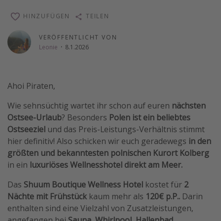
Wochenendtrip
HINZUFÜGEN
TEILEN
Singlereisen
VERÖFFENTLICHT VON
Strandurlaub
Leonie
·
8.1.2026
Gruppenreisen
Hotels in Hamburg
Ahoi Piraten,
Hotels in Amsterdam
Wie sehnsüchtig wartet ihr schon auf euren
nächsten
Hotels am Achensee
Ostsee-Urlaub
? Besonders
Polen ist ein beliebtes
Ostseeziel
und das Preis-Leistungs-Verhältnis stimmt
Weitere Themen
hier definitiv! Also schicken wir euch geradewegs
in den
größten und bekanntesten polnischen Kurort Kolberg
Reise Journal
in ein
luxuriöses Wellnesshotel direkt am Meer.
Familienurlaub in der Türkei
Das
Shuum Boutique Wellness Hotel
kostet für
2
Rundreisen in Thailand
Nächte mit Frühstück
kaum mehr als
120€ p.P..
Darin
Bahnreisen in der Schweiz
enthalten sind eine Vielzahl von Zusatzleistungen,
Reisepassfreie Reiseziele
angefangen bei
Sauna, Whirlpool, Hallenbad,