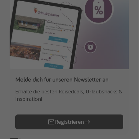
Melde dich für unseren Newsletter an
Downloade unsere App
Erhalte die besten Reisedeals, Urlaubshacks &
Buche die besten Reiseschnäppchen als
Inspiration!
Erstes.
Registrieren