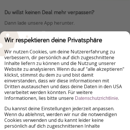
Du willst keinen Deal mehr verpassen?
Dann lade unsere App herunter.
Wir respektieren deine Privatsphäre
Urlaubspiraten ist Teil der HolidayPirates Group
Wir nutzen Cookies, um deine Nutzererfahrung zu
verbessern, dir persönlich auf dich zugeschnittene
Unsere Märkte
Inhalte liefern zu können und die Nutzung unserer
Website zu analysieren. Wenn du auf "alle akzeptieren"
PiratinViaggio
HolidayPirates
klickst, stimmst du dem zu und bist damit
VakantiePiraten
WakacyjniPiraci
einverstanden, dass wir diese informationen mit
VoyagesPirates
Ferienpiraten
Dritten austauschen und dass deine Daten in den USA
Urlaubspiraten
ViajerosPiratas
verarbeitet werden könnten. Für weitere
TravelPirates
Informationen, lies bitte unsere
.
Datenschutzrichtlinie
Unsere Gruppe
Du kannst deine Einstellungen jederzeit anpassen.
HolidayPirates Group
Wenn du ablehnst, werden wir nur die notwendigen
Cookies verwenden und du kannt leider keine
Lerne uns kennen
Rechtliches
persönlich auf dich zugeschnittenen Inhalte