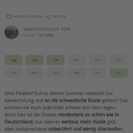
Wochenendtrip
HINZUFÜGEN
Singlereisen
TEILEN
Strandurlaub
VERÖFFENTLICHT VON
Leonie
·
9.7.2024
Gruppenreisen
Hotels in Hamburg
Hotels in Amsterdam
Aug
Sep
Okt
Nov
Dez
Jan
Hotels am Achensee
Feb
Mär
Apr
Mai
Jun
Jul
Weitere Themen
Ahoi Piraten! Soll es diesen Sommer vielleicht zur
Reise Journal
Abwechslung mal
an die schwedische Küste
gehen? Das
Familienurlaub in der Türkei
können wir euch jedenfalls schwer ans Herz legen,
Rundreisen in Thailand
denn hier ist die Ostsee
mindestens so schön wie in
Deutschland
, nur dass es
weitaus mehr Küste
gibt,
Bahnreisen in der Schweiz
aber entsprechend
unberührt und wenig überlaufen
.
Reisepassfreie Reiseziele