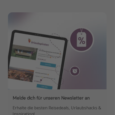
Melde dich für unseren Newsletter an
Downloade unsere App
Erhalte die besten Reisedeals, Urlaubshacks &
Buche die besten Reiseschnäppchen als
Inspiration!
Erstes.