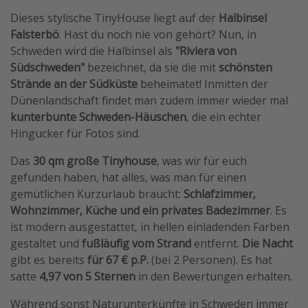
Dieses stylische TinyHouse liegt auf der
Halbinsel
Travel Know How
Falsterbö
. Hast du noch nie von gehört? Nun, in
Silvesterreisen
Schweden wird die Halbinsel als
"Riviera von
Last Minute Urlaub Mallorca
Südschweden"
bezeichnet, da sie die mit
schönsten
Strände an der Südküste
beheimatet! Inmitten der
Last Minute Urlaub Deutschland
Dünenlandschaft findet man zudem immer wieder mal
kunterbunte Schweden-Häuschen
, die ein echter
Hingucker für Fotos sind.
Das
30 qm große Tinyhouse
, was wir für euch
gefunden haben, hat alles, was man für einen
gemütlichen Kurzurlaub braucht:
Schlafzimmer,
Wohnzimmer, Küche und ein privates Badezimmer
. Es
ist modern ausgestattet, in hellen einladenden Farben
gestaltet und
fußläufig vom Strand
entfernt.
Die Nacht
gibt es bereits
für 67 € p.P.
(bei 2 Personen). Es hat
satte
4,97 von 5 Sternen
in den Bewertungen erhalten.
Während sonst Naturunterkünfte in Schweden immer