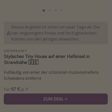
Normandie Urlaub
Goa Urlaub
St. Lucia Urlaub
Dieses Angebot ist schon ein paar Tage alt. Die
Kefalonia Urlaub
hier angezeigten Preise und Verfügbarkeiten
Krabi Urlaub
können von den jetzigen abweichen.
Tulum Urlaub
UNTERKUNFT
Sri Lanka Rundreise
Stylisches Tiny House auf einer Halbinsel in
Strandnähe 🇸🇪
Japan Rundreise
Fußläufig von einer der schönsten Küstenstreifens
Reisethemen
Schwedens entfernt
Alle Reisethemen
67 €
Für
p. P.
Wellnessurlaub
ZUM DEAL
Disneyland Paris
Roadtrips