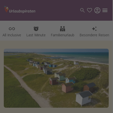
All Inclusive
Last Minute
Familienurlaub
Besondere Reisen
Kategorien
Flüge
Hotel
Pauschalreisen
Kreuzfahrten
Reiseziele
Alle Reiseziele
Bodensee Urlaub
Gozo Urlaub