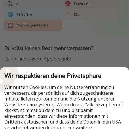
X
Pinterest
Telegram
RSS
Nachrichten-Service
Du willst keinen Deal mehr verpassen?
Dann lade unsere App herunter.
Wir respektieren deine Privatsphäre
Urlaubspiraten ist Teil der HolidayPirates Group
Wir nutzen Cookies, um deine Nutzererfahrung zu
verbessern, dir persönlich auf dich zugeschnittene
Unsere Märkte
Inhalte liefern zu können und die Nutzung unserer
Website zu analysieren. Wenn du auf "alle akzeptieren"
PiratinViaggio
HolidayPirates
klickst, stimmst du dem zu und bist damit
VakantiePiraten
WakacyjniPiraci
einverstanden, dass wir diese informationen mit
VoyagesPirates
Ferienpiraten
Dritten austauschen und dass deine Daten in den USA
Urlaubspiraten
ViajerosPiratas
verarbeitet werden könnten. Für weitere
TravelPirates