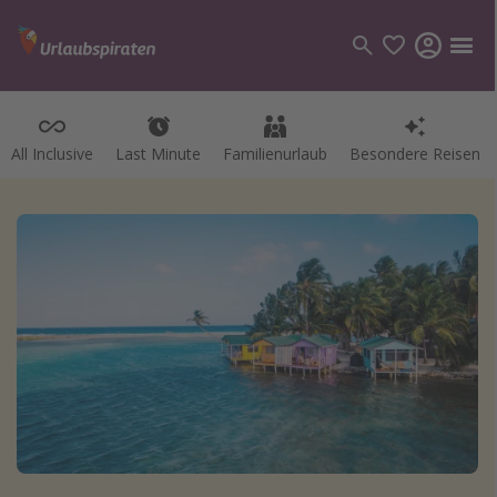
All Inclusive
Last Minute
Familienurlaub
Besondere Reisen
Kategorien
Flüge
Hotel
Pauschalreisen
Kreuzfahrten
Reiseziele
Alle Reiseziele
Bodensee Urlaub
Gozo Urlaub