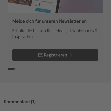
Melde dich für unseren Newsletter an
Downloade unsere App
Erhalte die besten Reisedeals, Urlaubshacks &
Buche die besten Reiseschnäppchen als
Inspiration!
Erstes.
Registrieren
Kommentare
(1)