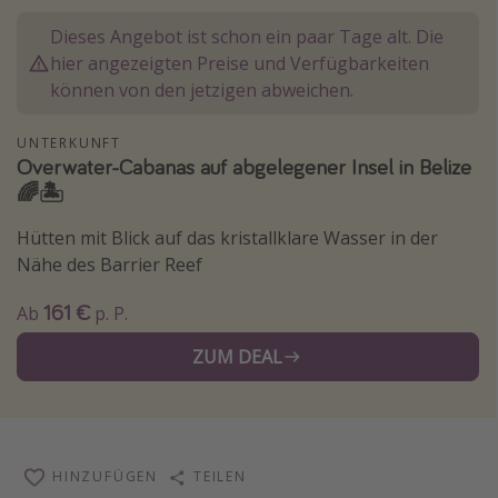
Normandie Urlaub
Dieses Angebot ist schon ein paar Tage alt. Die
Goa Urlaub
hier angezeigten Preise und Verfügbarkeiten
können von den jetzigen abweichen.
St. Lucia Urlaub
Kefalonia Urlaub
UNTERKUNFT
Overwater-Cabanas auf abgelegener Insel in Belize
Krabi Urlaub
🌈🏝️
Tulum Urlaub
Hütten mit Blick auf das kristallklare Wasser in der
Sri Lanka Rundreise
Nähe des Barrier Reef
Japan Rundreise
161 €
Ab
p. P.
Reisethemen
ZUM DEAL
Alle Reisethemen
Wellnessurlaub
Disneyland Paris
HINZUFÜGEN
TEILEN
Roadtrips