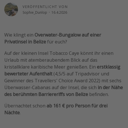
VERÖFFENTLICHT VON
Wochenendtrip
Sophie_Dunlop
·
16.4.2026
Singlereisen
Strandurlaub
Gruppenreisen
Wie klingt ein
Overwater-Bungalow auf einer
Privatinsel in Belize
für euch?
Hotels in Hamburg
Hotels in Amsterdam
Auf der kleinen Insel Tobacco Caye könnt ihr einen
Urlaub mit atemberaubendem Blick auf das
Hotels am Achensee
kristallklare karibische Meer genießen. Ein
erstklassig
bewerteter Aufenthalt
(4,5/5 auf Tripadvisor und
Weitere Themen
Gewinner des Travellers' Choice Award 2022) mit sechs
Überwasser-Cabanas auf der Insel, die sich
in der Nähe
Reise Journal
des berühmten Barriereriffs von Belize
befinden.
Familienurlaub in der Türkei
Übernachtet schon
ab 161 € pro Person für drei
Rundreisen in Thailand
Nächte
.
Bahnreisen in der Schweiz
Reisepassfreie Reiseziele