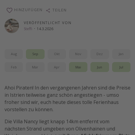
Wochenendtrip
HINZUFÜGEN
TEILEN
Singlereisen
VERÖFFENTLICHT VON
Strandurlaub
Steffi
·
14.3.2026
Gruppenreisen
Hotels in Hamburg
Aug
Sep
Okt
Nov
Dez
Jan
Hotels in Amsterdam
Hotels am Achensee
Feb
Mär
Apr
Mai
Jun
Jul
Weitere Themen
Ahoi Piraten! In den vergangenen Jahren sind die Preise
Reise Journal
in Istrien teilweise ganz schön angestiegen - umso
froher sind wir, euch heute dieses tolle Ferienhaus
Familienurlaub in der Türkei
vorstellen zu können.
Rundreisen in Thailand
Die Villa Nancy liegt knapp 14km entfernt vom
Bahnreisen in der Schweiz
nächsten Strand umgeben von Olivenhainen und
Reisepassfreie Reiseziele