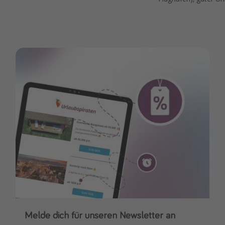
Melde dich für unseren Newsletter an
Downloade unsere App