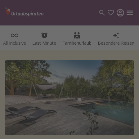
All Inclusive
Last Minute
Familienurlaub
Besondere Reisen
Kategorien
Flüge
Hotel
Pauschalreisen
Kreuzfahrten
Reiseziele
Alle Reiseziele
Bodensee Urlaub
Gozo Urlaub