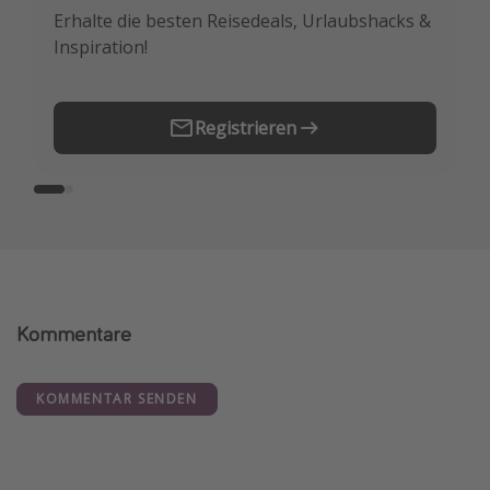
Erhalte die besten Reisedeals, Urlaubshacks &
Buche die besten Reiseschnäppchen als
Inspiration!
Erstes.
Registrieren
Kommentare
KOMMENTAR SENDEN