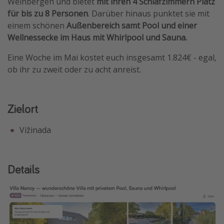
Weinbergen und bietet
mit ihren 4 Schlafzimmern Platz
Travel Know How
für bis zu 8 Personen
. Darüber hinaus punktet sie mit
einem schönen
Außenbereich samt Pool und einer
Silvesterreisen
Wellnessecke im Haus mit Whirlpool und Sauna.
Last Minute Urlaub Mallorca
Eine Woche im Mai kostet euch insgesamt 1.824€ - egal,
Last Minute Urlaub Deutschland
ob ihr zu zweit oder zu acht anreist.
Zielort
Vižinada
Details