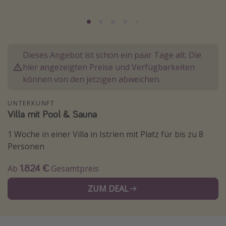
Normandie Urlaub
Goa Urlaub
St. Lucia Urlaub
Dieses Angebot ist schon ein paar Tage alt. Die
Kefalonia Urlaub
hier angezeigten Preise und Verfügbarkeiten
Krabi Urlaub
können von den jetzigen abweichen.
Tulum Urlaub
UNTERKUNFT
Sri Lanka Rundreise
Villa mit Pool & Sauna
Japan Rundreise
1 Woche in einer Villa in Istrien mit Platz für bis zu 8
Personen
Reisethemen
1.824 €
Ab
Gesamtpreis
Alle Reisethemen
ZUM DEAL
Wellnessurlaub
Disneyland Paris
Roadtrips