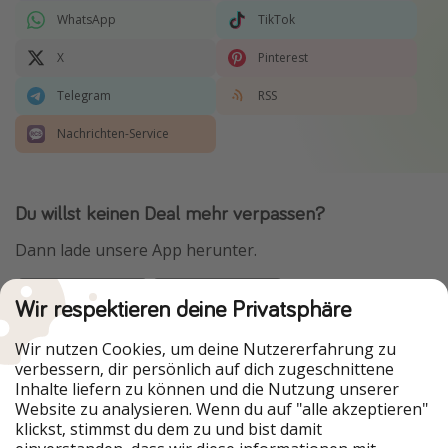
WhatsApp
TikTok
X
Pinterest
Telegram
RSS
Nachrichten-Service
Du willst keinen Deal mehr verpassen?
Dann lade unsere App herunter.
Wir respektieren deine Privatsphäre
Urlaubspiraten ist Teil der HolidayPirates Group
Wir nutzen Cookies, um deine Nutzererfahrung zu
verbessern, dir persönlich auf dich zugeschnittene
Unsere Märkte
Inhalte liefern zu können und die Nutzung unserer
Website zu analysieren. Wenn du auf "alle akzeptieren"
PiratinViaggio
HolidayPirates
klickst, stimmst du dem zu und bist damit
VakantiePiraten
WakacyjniPiraci