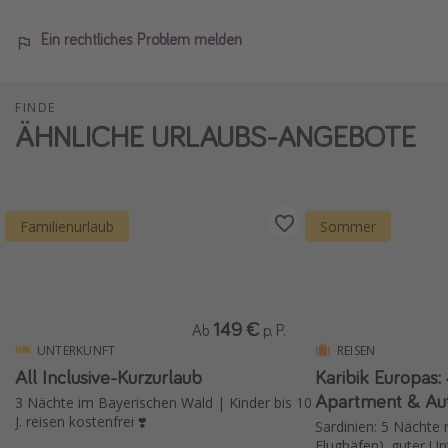
Ein rechtliches Problem melden
FINDE
ÄHNLICHE URLAUBS-ANGEBOTE
Familienurlaub
Sommer
149 €
Ab
p. P.
UNTERKUNFT
REISEN
All Inclusive-Kurzurlaub
Karibik Europas:
3 Nächte im Bayerischen Wald | Kinder bis 10
J. reisen kostenfrei ❣️
Sardinien: 5 Nächte m
Flughäfen), guter U