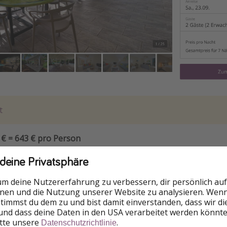
t
 € = 643 € pro Person
 deine Privatsphäre
EAL
um deine Nutzererfahrung zu verbessern, dir persönlich auf
nnen und die Nutzung unserer Website zu analysieren. Wenn 
 stimmst du dem zu und bist damit einverstanden, dass wir d
und dass deine Daten in den USA verarbeitet werden könnte
itte unsere
.
tinique
Datenschutzrichtlinie