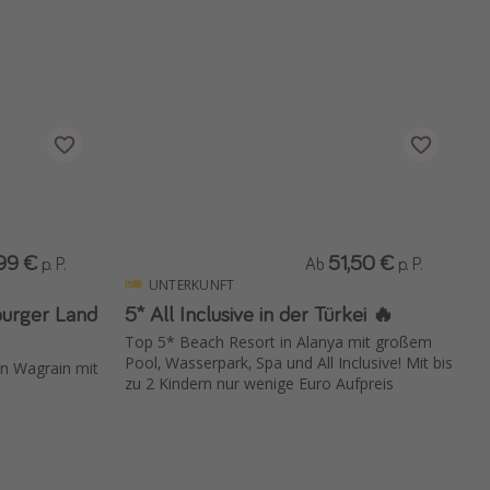
99 €
51,50 €
p. P.
Ab
p. P.
UNTERKUNFT
zburger Land
5* All Inclusive in der Türkei 🔥
Top 5* Beach Resort in Alanya mit großem
Pool, Wasserpark, Spa und All Inclusive! Mit bis
in Wagrain mit
zu 2 Kindern nur wenige Euro Aufpreis