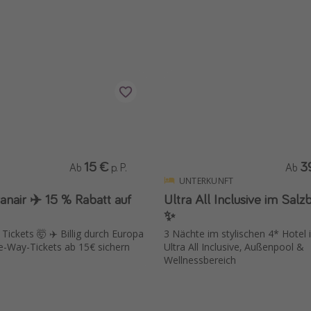
15 €
3
Ab
p. P.
Ab
UNTERKUNFT
15 % Rabatt auf
Ultra All Inclusive im Sal
✨
 Tickets 🤯 ✈️ Billig durch Europa
3 Nächte im stylischen 4* Hotel 
e-Way-Tickets ab 15€ sichern
Ultra All Inclusive, Außenpool &
Wellnessbereich