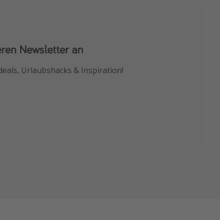
eren Newsletter an
 App
deals, Urlaubshacks & Inspiration!
chnäppchen als Erstes.