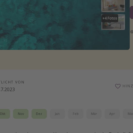
+
4
Fotos
TLICHT VON
HIN
.7.2023
Okt
Nov
Dez
Jan
Feb
Mär
Apr
Ma