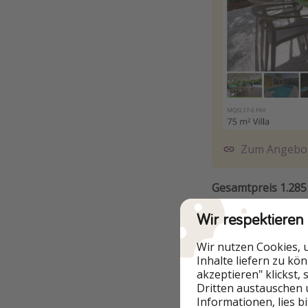
Zum Angebo
Gesamtpreis 1.285
Wir respektieren
ZUM D
Wir nutzen Cookies, 
Inhalte liefern zu kö
akzeptieren" klickst,
Dritten austauschen 
Informationen, lies b
Flüge nach Mar