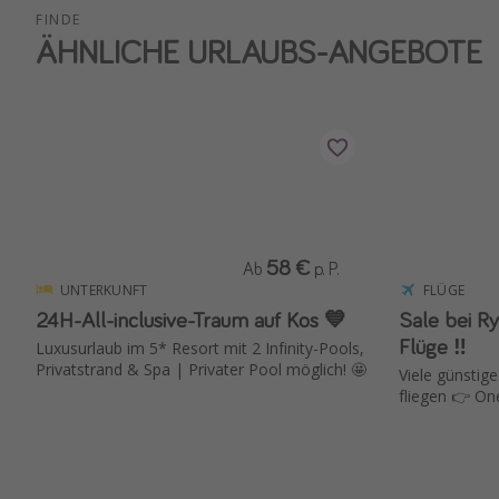
FINDE
ÄHNLICHE URLAUBS-ANGEBOTE
58 €
Ab
p. P.
UNTERKUNFT
FLÜGE
24H-All-inclusive-Traum auf Kos 💙
Sale bei Ryanair ✈️ 
Flüge ‼️
Luxusurlaub im 5* Resort mit 2 Infinity-Pools,
Privatstrand & Spa | Privater Pool möglich! 🤩
Viele günstige
fliegen 👉 On