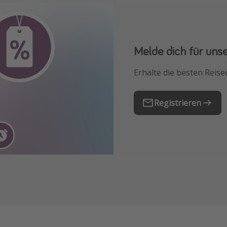
Melde dich für uns
Downloade unsere
Erhalte die besten Reise
Buche die besten Reises
Registrieren