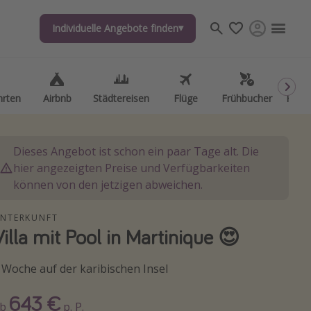
Individuelle Angebote finden
Individuelle Angebote finden
hrten
hrten
Airbnb
Airbnb
Städtereisen
Städtereisen
Flüge
Flüge
Frühbucher
Frühbucher
Kurzu
Kurzu
Dieses Angebot ist schon ein paar Tage alt. Die
hier angezeigten Preise und Verfügbarkeiten
können von den jetzigen abweichen.
NTERKUNFT
Villa mit Pool in Martinique 😍
 Woche auf der karibischen Insel
643 €
Ab
p. P.